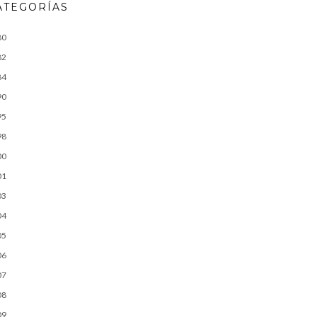
ATEGORÍAS
80
82
84
90
95
98
00
01
03
04
05
06
07
08
09