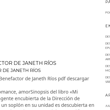
P
POL
E
DE
DES
EPU
DES
AR
CTOR DE JANETH RÍOS
DES
R DE JANETH RÍOS
MO
Benefactor de Janeth Ríos pdf descargar
DE
SÁE
romance, amorSinopsis del libro «Mi
A
gente encubierta de la Dirección de
r un soplón en su unidad es descubierta en
JUL