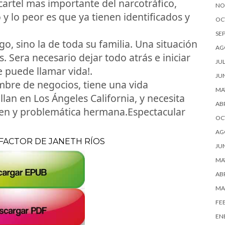
cartel mas importante del narcotráfico,
NO
y lo peor es que ya tienen identificados y
OC
SE
go, sino la de toda su familia. Una situación
AG
s. Sera necesario dejar todo atrás e iniciar
JUL
e puede llamar vida!.
JU
mbre de negocios, tiene una vida
MA
lan en Los Ángeles California, y necesita
ABR
oven y problemática hermana.Espectacular
OC
AG
EFACTOR DE JANETH RÍOS
JU
MA
ABR
MA
FE
EN