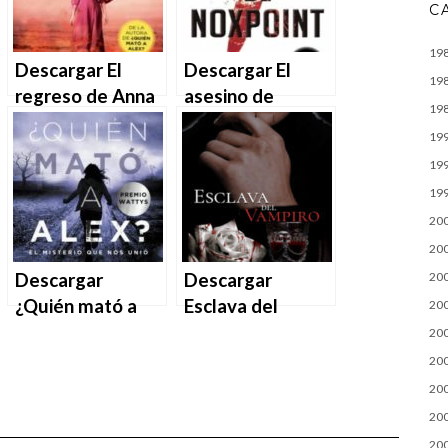
C
19
Descargar El
Descargar El
19
regreso de Anna
asesino de
19
Crowell de
Noxpoint de
19
Janeth G. S. en
Janeth G. S. en
19
EPUB | PDF |
EPUB | PDF |
19
MOBI
MOBI
20
20
Descargar
Descargar
20
¿Quién mató a
Esclava del
20
Alex? El misterio
Vampiro de
20
que nos une de
Blanca Rios en
20
Janeth G. S. en
EPUB | PDF |
20
EPUB | PDF |
MOBI
20
MOBI
20