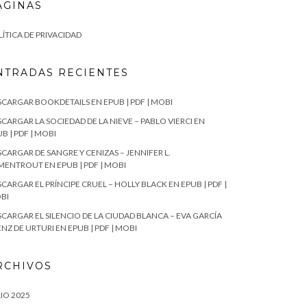
ÁGINAS
ÍTICA DE PRIVACIDAD
NTRADAS RECIENTES
SCARGAR BOOKDETAILS EN EPUB | PDF | MOBI
CARGAR LA SOCIEDAD DE LA NIEVE – PABLO VIERCI EN
B | PDF | MOBI
CARGAR DE SANGRE Y CENIZAS – JENNIFER L.
MENTROUT EN EPUB | PDF | MOBI
CARGAR EL PRÍNCIPE CRUEL – HOLLY BLACK EN EPUB | PDF |
BI
SCARGAR EL SILENCIO DE LA CIUDAD BLANCA – EVA GARCÍA
NZ DE URTURI EN EPUB | PDF | MOBI
RCHIVOS
IO 2025