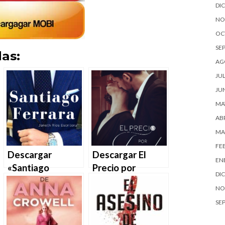
DI
NO
OC
SE
as:
AG
JUL
JU
MA
ABR
MA
FE
Descargar
Descargar El
EN
«Santiago
Precio por
DI
Ferrara» de
Tenerla de
NO
Janeth Ríos en
Janeth Ríos en
SE
EPUB | PDF |
EPUB | PDF |
MOBI
MOBI