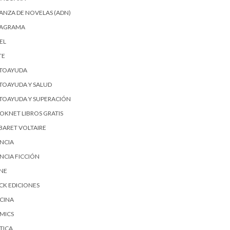
IANZA DE NOVELAS (ADN)
AGRAMA
EL
TE
TOAYUDA
TOAYUDA Y SALUD
TOAYUDA Y SUPERACIÓN
OKNET LIBROS GRATIS
BARET VOLTAIRE
ENCIA
ENCIA FICCIÓN
SNE
ICK EDICIONES
CINA
MICS
TICA