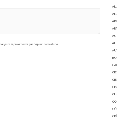
AL
AN
ARI
AR
AU
AU
ador para la próxima vez que haga un comentario.
AU
BO
CA
CI
CI
CI
CL
CO
CÓ
CRÍ