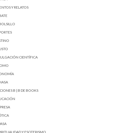
ENTOS Y RELATOS
BATE
BOLSILLO
PORTES
STINO
USTO
VULGACIÓN CIENTÍFICA
UOMO
ONOMÍA
HASA
CIONES B | B DE BOOKS
UCACIÓN
PRESA
ÓTICA
PASA
PIRITUALIDAD Y ESOTERISMO