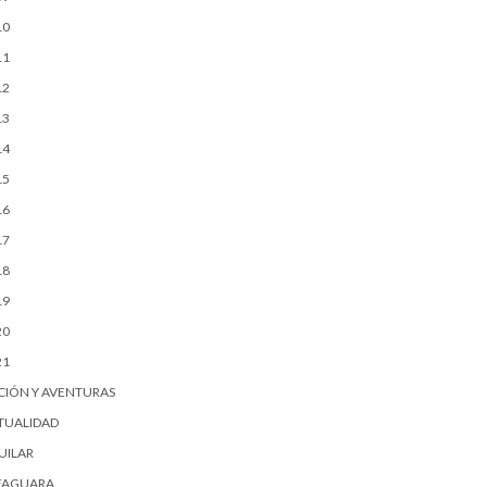
10
11
12
13
14
15
16
17
18
19
20
21
CIÓN Y AVENTURAS
TUALIDAD
UILAR
FAGUARA