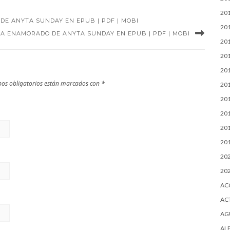
20
E ANYTA SUNDAY EN EPUB | PDF | MOBI
20
A ENAMORADO DE ANYTA SUNDAY EN EPUB | PDF | MOBI
20
20
20
os obligatorios están marcados con
*
20
20
20
20
20
20
20
AC
AC
AG
AL