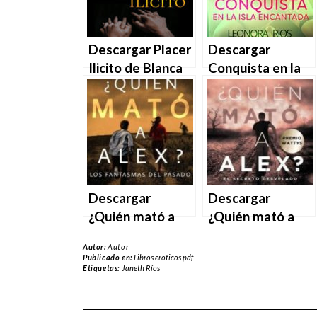
Descargar Placer
Descargar
Ilicito de Blanca
Conquista en la
Rios novela en
Isla Encantada de
EPUB | PDF |
Leonora Rios en
MOBI
EPUB | PDF |
MOBI
Descargar
Descargar
¿Quién mató a
¿Quién mató a
Alex? Los
Alex? El secreto
Autor:
Autor
fantasmas del
desvelado de
Publicado en:
Libros eroticos pdf
Etiquetas:
Janeth Ríos
pasado de Janeth
Janeth G. S. en
G. S. en EPUB |
EPUB | PDF |
PDF | MOBI
MOBI