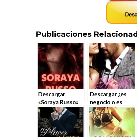
Publicaciones Relacionad
Descargar
Descargar ¿es
«Soraya Russo»
negocio o es
de Janeth Ríos en
amor? de Janeth
EPUB | PDF |
Ríos en EPUB |
MOBI
PDF | MOBI