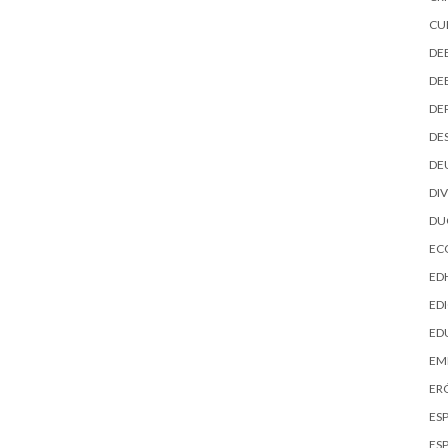
CU
DE
DE
DE
DE
DE
DI
D
EC
ED
EDI
ED
EM
ER
ES
ES