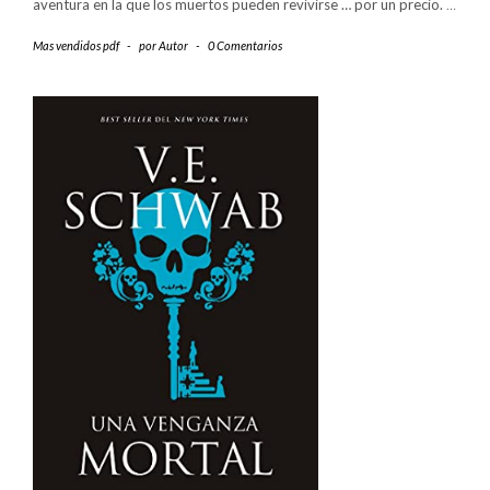
aventura en la que los muertos pueden revivirse … por un precio.
…
Mas vendidos pdf
-
por
Autor
-
0 Comentarios