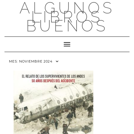
ALGUNOS
Saltar
al
LIBROS
contenido
BUENOS
Cambiar modo de navegación
MES:
NOVIEMBRE 2024