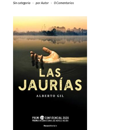
Sin categoría
-
por
Autor
-
0 Comentarios