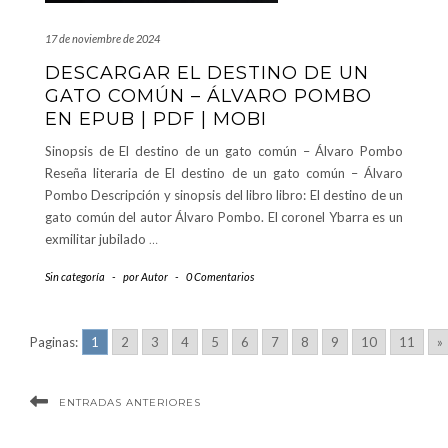
17 de noviembre de 2024
DESCARGAR EL DESTINO DE UN
GATO COMÚN – ÁLVARO POMBO
EN EPUB | PDF | MOBI
Sinopsis de El destino de un gato común – Álvaro Pombo
Reseña literaria de El destino de un gato común – Álvaro
Pombo Descripción y sinopsis del libro libro: El destino de un
gato común del autor Álvaro Pombo. El coronel Ybarra es un
exmilitar jubilado
…
Sin categoría
-
por
Autor
-
0 Comentarios
Paginas:
1
2
3
4
5
6
7
8
9
10
11
»
ENTRADAS ANTERIORES