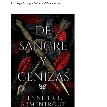
Sin categoría
-
por
Autor
-
0 Comentarios