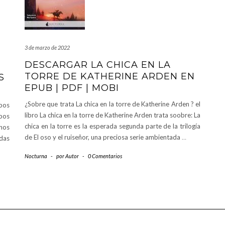
3 de marzo de 2022
DESCARGAR LA CHICA EN LA
TORRE DE KATHERINE ARDEN EN
S
EPUB | PDF | MOBI
¿Sobre que trata La chica en la torre de Katherine Arden ? el
abos
libro La chica en la torre de Katherine Arden trata soobre: La
abos
chica en la torre es la esperada segunda parte de la trilogía
hos
de El oso y el ruiseñor, una preciosa serie ambientada
…
das
Nocturna
-
por
Autor
-
0 Comentarios