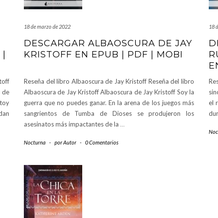
18 de marzo de 2022
18 
DESCARGAR ALBAOSCURA DE JAY
D
 |
KRISTOFF EN EPUB | PDF | MOBI
R
E
off
Reseña del libro Albaoscura de Jay Kristoff Reseña del libro
Res
 de
Albaoscura de Jay Kristoff Albaoscura de Jay Kristoff Soy la
sin
stoy
guerra que no puedes ganar. En la arena de los juegos más
el 
 dan
sangrientos de Tumba de Dioses se produjeron los
dur
asesinatos más impactantes de la
…
Noc
Nocturna
-
por
Autor
-
0 Comentarios