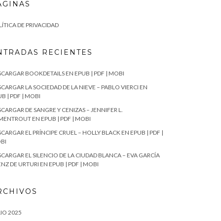
ÁGINAS
ÍTICA DE PRIVACIDAD
NTRADAS RECIENTES
SCARGAR BOOKDETAILS EN EPUB | PDF | MOBI
CARGAR LA SOCIEDAD DE LA NIEVE – PABLO VIERCI EN
B | PDF | MOBI
CARGAR DE SANGRE Y CENIZAS – JENNIFER L.
MENTROUT EN EPUB | PDF | MOBI
CARGAR EL PRÍNCIPE CRUEL – HOLLY BLACK EN EPUB | PDF |
BI
SCARGAR EL SILENCIO DE LA CIUDAD BLANCA – EVA GARCÍA
NZ DE URTURI EN EPUB | PDF | MOBI
RCHIVOS
IO 2025