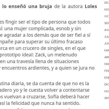
DI
lo enseñó una bruja
de la autora
Loles
NO
OC
es fingir ser el tipo de persona que todos
SE
sí: una mujer complicada, esnob y sin
AG
 agradar a los demás que de ser fiel a sí
JUL
mpañe para superar su último fracaso
JU
ca en un crucero de singles, en el que
MA
 prototipo ideal: Zack, un melenudo
ABR
 en una travesía llena de situaciones
MA
 encuentros ardientes, y a quien se jura no
FE
EN
ina diaria, se da cuenta de que no es la
DI
dero yo y le cuesta volver a contentarse
NO
s vuelvan a cruzarse, Sofía deberá hacer
SE
así la felicidad que nunca ha sentido.