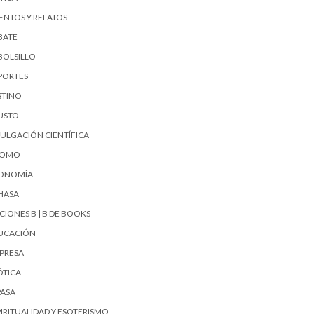
ENTOS Y RELATOS
BATE
BOLSILLO
PORTES
STINO
USTO
VULGACIÓN CIENTÍFICA
UOMO
ONOMÍA
HASA
CIONES B | B DE BOOKS
UCACIÓN
PRESA
ÓTICA
PASA
PIRITUALIDAD Y ESOTERISMO