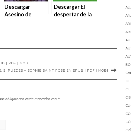
Descargar
Descargar El
AL
Asesino de
despertar de la
AN
brujas. La bruja
bruja de aire de
ARI
blanca de Shelby
Elise Kova en
AR
Mahurin en EPUB
EPUB | PDF |
AU
| PDF | MOBI
MOBI
AU
AU
B | PDF | MOBI
BO
SI PUEDES – SOPHIE SAINT ROSE EN EPUB | PDF | MOBI
CA
CI
CI
CI
os obligatorios están marcados con
*
CL
CO
CÓ
CRÍ