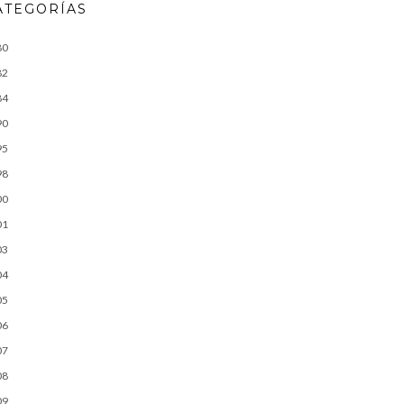
ATEGORÍAS
80
82
84
90
95
98
00
01
03
04
05
06
07
08
09