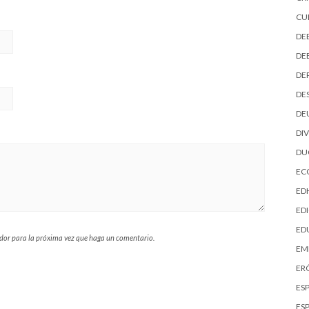
CU
DE
DE
DE
DE
DE
DI
D
EC
ED
EDI
ED
ador para la próxima vez que haga un comentario.
EM
ER
ES
ES