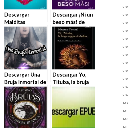
20
Descargar
Descargar ¡Ni un
20
Malditas
beso más! de
20
mariposas de
Loles López en
20
Loles López en
EPUB | PDF |
20
EPUB | PDF |
MOBI
20
MOBI
20
20
20
Descargar Una
Descargar Yo,
20
Bruja Inmortal de
Tituba, la bruja
20
Valentina Cano
negra de Salem
20
en EPUB | PDF |
de Maryse Condé
AC
MOBI
en EPUB | PDF |
MOBI
AC
AG
AL