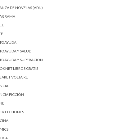
IANZA DE NOVELAS (ADN)
AGRAMA
EL
TE
TOAYUDA
TOAYUDA Y SALUD
TOAYUDA Y SUPERACIÓN
OKNET LIBROS GRATIS
BARET VOLTAIRE
ENCIA
ENCIA FICCIÓN
SNE
ICK EDICIONES
CINA
MICS
TICA