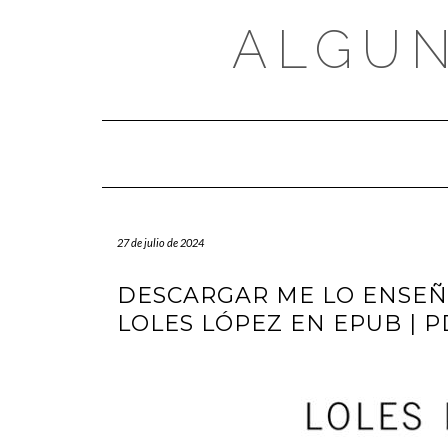
Saltar
al
ALGUN
contenido
27 de julio de 2024
DESCARGAR ME LO ENSEÑÓ
LOLES LÓPEZ EN EPUB | P