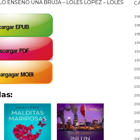
LO ENSEÑÓ UNA BRUJA – LOLES LÓPEZ – LOLES
C
19
19
19
19
19
19
20
20
20
as:
20
20
20
20
20
20