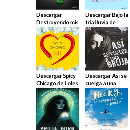
Descargar
Descargar Bajo la
Destruyendo mis
fría lluvia de
sombras – Loles
Dublín de Loles
López en EPUB |
López en EPUB |
PDF | MOBI
PDF | MOBI
Descargar Spicy
Descargar Así se
Chicago de Loles
cuelga a una
López en EPUB |
bruja de Adriana
PDF | MOBI
Mather en EPUB |
PDF | MOBI