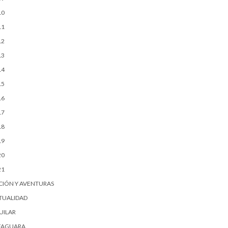
10
11
12
13
14
15
16
17
18
19
20
21
CIÓN Y AVENTURAS
TUALIDAD
UILAR
FAGUARA