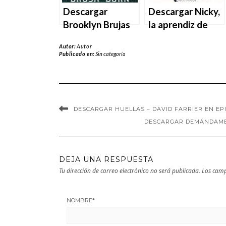
Descargar
Descargar Nicky,
Brooklyn Brujas
la aprendiz de
2. Bruja Born de
bruja de Eiko
Autor:
Autor
Zoraida Córdova
Kadono en EPUB |
Publicado en:
Sin categoría
en EPUB | PDF |
PDF | MOBI
MOBI
DESCARGAR HUELLAS – DAVID FARRIER EN EPU
DESCARGAR DEMÁNDAME, 
DEJA UNA RESPUESTA
Tu dirección de correo electrónico no será publicada.
Los camp
NOMBRE
*