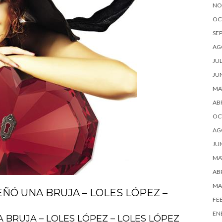
NO
OC
SE
AG
JUL
JU
MA
ABR
OC
AG
JU
MA
ABR
MA
ÑÓ UNA BRUJA – LOLES LÓPEZ –
FE
EN
 BRUJA – LOLES LÓPEZ – LOLES LÓPEZ