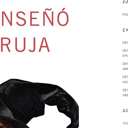
P
POL
E
DE
DES
EPU
DES
AR
DES
MO
DE
SÁE
A
JUL