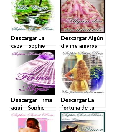
MOBI
MOBI
Descargar La
Descargar Algún
caza – Sophie
día me amarás –
Saint Rose en
Sophie Saint Rose
EPUB | PDF |
en EPUB | PDF |
MOBI
MOBI
Descargar Firma
Descargar La
aquí – Sophie
fortuna de tu
Saint Rose en
amor – Sophie
EPUB | PDF |
Saint Rose en
MOBI
EPUB | PDF |