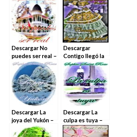
Descargar No
Descargar
puedes ser real –
Contigo llegó la
Sophie Saint Rose
felicidad – Sophie
en EPUB | PDF |
Saint Rose en
MOBI
EPUB | PDF |
MOBI
Descargar La
Descargar La
joya del Yukón –
culpa es tuya –
Sophie Saint Rose
Sophie Saint Rose
en EPUB | PDF |
en EPUB | PDF |