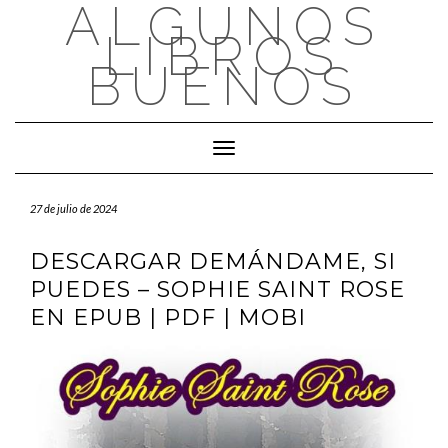
ALGUNOS
Saltar
al
LIBROS
contenido
BUENOS
Cambiar modo de navegación
27 de julio de 2024
DESCARGAR DEMÁNDAME, SI
PUEDES – SOPHIE SAINT ROSE
EN EPUB | PDF | MOBI