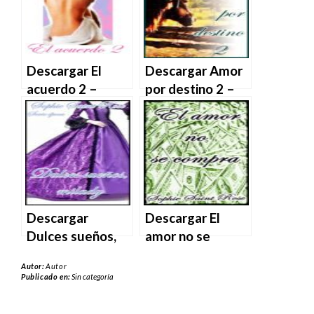
MOBI
Descargar El
Descargar Amor
acuerdo 2 –
por destino 2 –
Sophie Saint Rose
Sophie Saint Rose
en EPUB | PDF |
en EPUB | PDF |
MOBI
MOBI
Descargar
Descargar El
Dulces sueños,
amor no se
milady – Sophie
compra – Sophie
Autor:
Autor
Saint Rose en
Saint Rose en
Publicado en:
Sin categoría
EPUB | PDF |
EPUB | PDF |
MOBI
MOBI