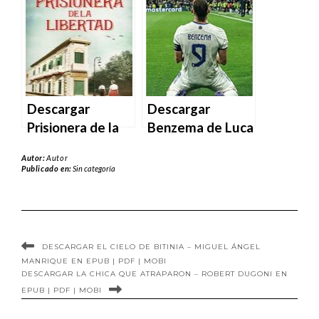
MOBI
EPUB | PDF |
MOBI
Descargar
Descargar
Prisionera de la
Benzema de Luca
libertad de Luca
Caioli y Cyril
Autor:
Autor
di Fulvio en EPUB
Collot en EPUB |
Publicado en:
Sin categoría
| PDF | MOBI
PDF | MOBI
DESCARGAR EL CIELO DE BITINIA – MIGUEL ÁNGEL
MANRIQUE EN EPUB | PDF | MOBI
DESCARGAR LA CHICA QUE ATRAPARON – ROBERT DUGONI EN
EPUB | PDF | MOBI