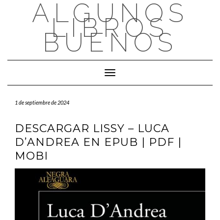
ALGUNOS
Saltar
al
LIBROS
contenido
BUENOS
Cambiar modo de navegación
1 de septiembre de 2024
DESCARGAR LISSY – LUCA
D’ANDREA EN EPUB | PDF |
MOBI