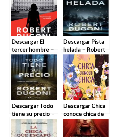
Descargar El
Descargar Pista
tercer hombre –
helada – Robert
Robert Dugoni en
Dugoni en EPUB |
EPUB | PDF |
PDF | MOBI
MOBI
Descargar Todo
Descargar Chica
tiene su precio –
conoce chica de
Robert Dugoni en
Rachael
EPUB | PDF |
Lippincott en