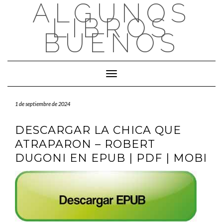
ALGUNOS
Saltar
al
LIBROS
contenido
BUENOS
Cambiar modo de navegación
1 de septiembre de 2024
DESCARGAR LA CHICA QUE
ATRAPARON – ROBERT
DUGONI EN EPUB | PDF | MOBI