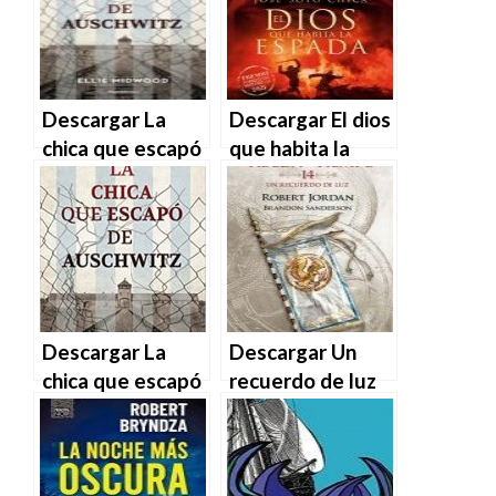
MOBI
EPUB | PDF |
MOBI
Descargar La
Descargar El dios
chica que escapó
que habita la
de Auschwitz –
espada de José
Ellie Midwood en
Soto Chica en
EPUB | PDF |
EPUB | PDF |
MOBI
MOBI
Descargar La
Descargar Un
chica que escapó
recuerdo de luz
de Auschwitz de
de Robert Jordan
Ellie Midwood en
y Brandon
EPUB | PDF |
Sanderson en