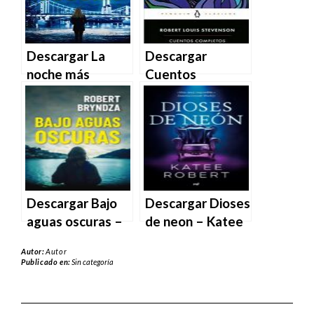
MOBI
EPUB | PDF |
MOBI
Descargar La
Descargar
noche más
Cuentos
oscura de Robert
completos de
Bryndza en EPUB
Robert Louis
| PDF | MOBI
Stevenson en
EPUB | PDF |
MOBI
Descargar Bajo
Descargar Dioses
aguas oscuras –
de neon – Katee
Robert Bryndza
Robert en EPUB |
Autor:
Autor
en EPUB | PDF |
PDF | MOBI
Publicado en:
Sin categoría
MOBI