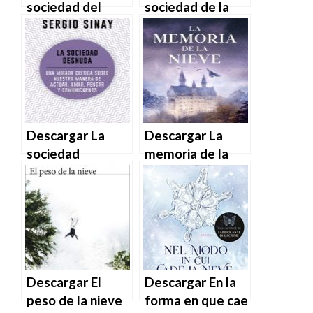
sociedad del
sociedad de la
desconocimiento
intolerancia de
de Daniel
Fernando
Innerarity en
Vallespín en
EPUB | PDF |
EPUB | PDF |
MOBI
MOBI
Descargar La
Descargar La
sociedad
memoria de la
desnuda de
nieve de Danielle
Sergio Sinay en
Trussoni en EPUB
EPUB | PDF |
| PDF | MOBI
MOBI
Descargar El
Descargar En la
peso de la nieve
forma en que cae