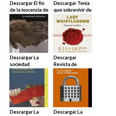
Descargar El fin
Descargar Tenía
de la inocencia de
que sobrevivir de
Pablo Vierci en
Pablo Vierci en
EPUB | PDF |
EPUB | PDF |
MOBI
MOBI
Descargar La
Descargar
sociedad
Revista de
paliativa de
sociedad de Lady
Byung-Chul Han
Whistledown.
en EPUB | PDF |
Especial cotilleos
MOBI
de Varios
Autores en EPUB
| PDF | MOBI
Descargar La
Descargar La