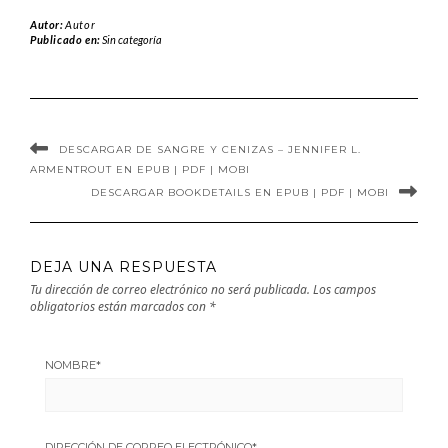
– Christian Guay-
la nieve de Erin
Autor:
Autor
Poliquin en EPUB
Doom en EPUB |
Publicado en:
Sin categoría
| PDF | MOBI
PDF | MOBI
DESCARGAR DE SANGRE Y CENIZAS – JENNIFER L.
ARMENTROUT EN EPUB | PDF | MOBI
DESCARGAR BOOKDETAILS EN EPUB | PDF | MOBI
DEJA UNA RESPUESTA
Tu dirección de correo electrónico no será publicada.
Los campos
obligatorios están marcados con
*
NOMBRE
*
DIRECCIÓN DE CORREO ELECTRÓNICO
*