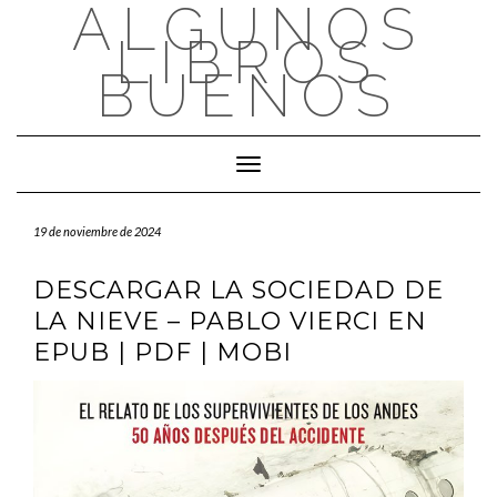
ALGUNOS
Saltar
al
LIBROS
contenido
BUENOS
Cambiar modo de navegación
19 de noviembre de 2024
DESCARGAR LA SOCIEDAD DE
LA NIEVE – PABLO VIERCI EN
EPUB | PDF | MOBI