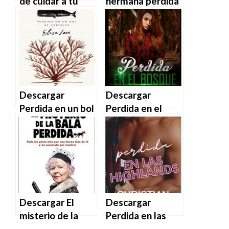
de cuidar a tu
hermana perdida
niño interior de
de Lucinda Riley
Thich Nhat Hanh
en EPUB | PDF |
en EPUB | PDF |
MOBI
MOBI
Descargar
Descargar
Perdida en un bol
Perdida en el
de cereales de
Bosque de Alicia
Elisa Levi en
Carnera en EPUB
EPUB | PDF |
| PDF | MOBI
MOBI
Descargar El
Descargar
misterio de la
Perdida en las