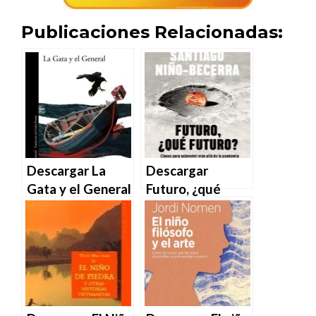
Publicaciones Relacionadas:
Descargar La
Descargar
Gata y el General
Futuro, ¿qué
– Nino
futuro? de
Haratischwili en
Santiago Niño
EPUB | PDF |
Becerra en EPUB
MOBI
| PDF | MOBI