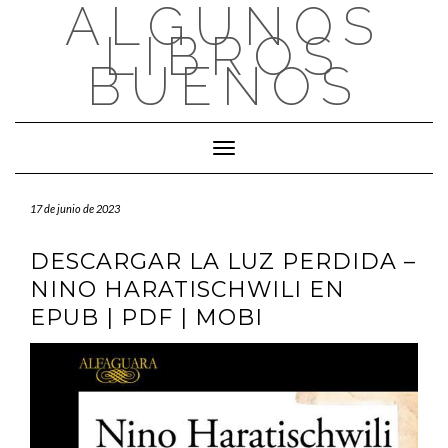
ALGUNOS
Saltar
al
LIBROS
contenido
BUENOS
Cambiar modo de navegación
17 de junio de 2023
DESCARGAR LA LUZ PERDIDA –
NINO HARATISCHWILI EN
EPUB | PDF | MOBI