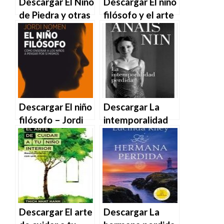
Descargar El Niño
Descargar El niño
de Piedra y otras
filósofo y el arte
historias
– Jordi Nomen en
vietnamitas de
EPUB | PDF |
Thich Nhat Hanh
MOBI
en EPUB | PDF |
MOBI
Descargar El niño
Descargar La
filósofo – Jordi
intemporalidad
Nomen en EPUB |
perdida de Anaïs
PDF | MOBI
Nin en EPUB |
PDF | MOBI
Descargar El arte
Descargar La