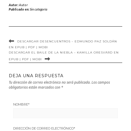
bala perdida de
Highlands de
Autor:
Autor
Richard Osman
Christian Martins
Publicado en:
Sin categoría
en EPUB | PDF |
en EPUB | PDF |
MOBI
MOBI
DESCARGAR DESENCUENTROS – EDMUNDO PAZ SOLDÁN
EN EPUB | PDF | MOBI
DESCARGAR EL BAILE DE LA NIEBLA – KAMILLA ORESVÄRD EN
EPUB | PDF | MOBI
DEJA UNA RESPUESTA
Tu dirección de correo electrónico no será publicada.
Los campos
obligatorios están marcados con
*
NOMBRE
*
DIRECCIÓN DE CORREO ELECTRÓNICO
*