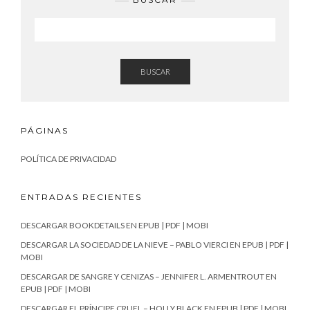
BUSCAR
PÁGINAS
POLÍTICA DE PRIVACIDAD
ENTRADAS RECIENTES
DESCARGAR BOOKDETAILS EN EPUB | PDF | MOBI
DESCARGAR LA SOCIEDAD DE LA NIEVE – PABLO VIERCI EN EPUB | PDF |
MOBI
DESCARGAR DE SANGRE Y CENIZAS – JENNIFER L. ARMENTROUT EN
EPUB | PDF | MOBI
DESCARGAR EL PRÍNCIPE CRUEL – HOLLY BLACK EN EPUB | PDF | MOBI