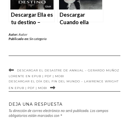
Descargar Ella es
Descargar
tu destino –
Cuando ella
Megan Maxwell
duerme – Emi
Autor:
Autor
en EPUB | PDF |
Negre en EPUB |
Publicado en:
Sin categoría
MOBI
PDF | MOBI
DESCARGAR EL DESASTRE DE ANNUAL – GERARDO MUÑOZ
LORENTE EN EPUB | PDF | MOBI
DESCARGAR EL DÍA DEL FIN DEL MUNDO – LAWRENCE WRIGHT
EN EPUB | PDF | MOBI
DEJA UNA RESPUESTA
Tu dirección de correo electrónico no será publicada.
Los campos
obligatorios están marcados con
*