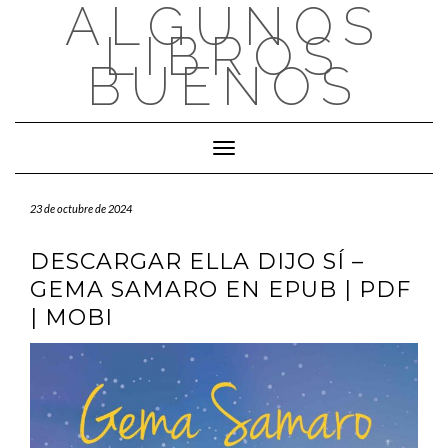
ALGUNOS
Saltar
al
LIBROS
contenido
BUENOS
Cambiar modo de navegación
23 de octubre de 2024
DESCARGAR ELLA DIJO SÍ –
GEMA SAMARO EN EPUB | PDF
| MOBI