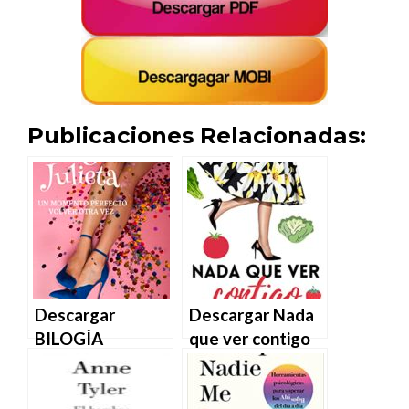
Publicaciones Relacionadas:
Descargar
Descargar Nada
BILOGÍA
que ver contigo
JULIETA de
de Gema Samaro
Gema Samaro en
en EPUB | PDF |