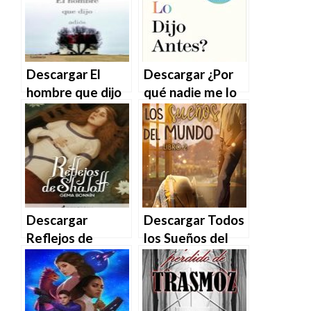
EPUB | PDF |
MOBI
MOBI
Descargar El
Descargar ¿Por
hombre que dijo
qué nadie me lo
adiós – Anne
dijo antes? de
Tyler en EPUB |
Julie Smith en
PDF | MOBI
EPUB | PDF |
MOBI
Descargar
Descargar Todos
Reflejos de
los Sueños del
Shalott de Gema
Mundo. Libro 2
Bonnín en EPUB |
(París nº 3) de
PDF | MOBI
Gema Azorín en
EPUB | PDF |