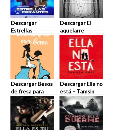
MOBI
Descargar
Descargar El
Estrellas
aquelarre
errantes de
perdido de
Gema Bonnín en
Trasmoz de
EPUB | PDF |
Gema Tacón en
MOBI
EPUB | PDF |
MOBI
Descargar Besos
Descargar Ella no
de fresa para
está – Tamsin
Gema (Pacto
Grey en EPUB |
entre amigas 2)
PDF | MOBI
de Ángeles
Valero en EPUB |
PDF | MOBI