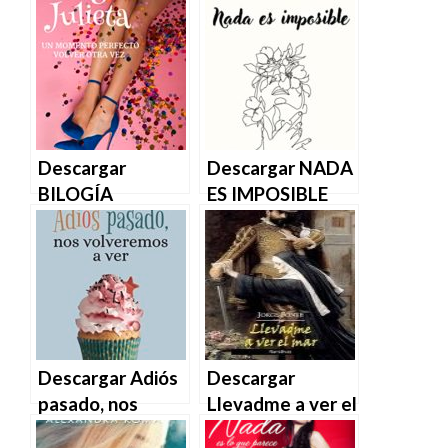
Descargar
Descargar NADA
BILOGÍA
ES IMPOSIBLE
JULIETA de
(TRILOGIA
Gema Samaro en
NADA ESTÁ
EPUB | PDF |
ESCRITO nº 1) de
MOBI
Olga Romanos en
EPUB | PDF |
MOBI
Descargar Adiós
Descargar
pasado, nos
Llevadme a ver el
volveremos a ver
mar de Jorge