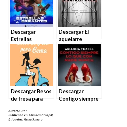
PDF | MOBI
Gema Azorín en
EPUB | PDF |
MOBI
Descargar
Descargar El
Estrellas
aquelarre
errantes de
perdido de
Gema Bonnín en
Trasmoz de
EPUB | PDF |
Gema Tacón en
MOBI
EPUB | PDF |
MOBI
Descargar Besos
Descargar
de fresa para
Contigo siempre
Gema (Pacto
lo que con nadie
Autor:
Autor
entre amigas 2)
nunca de Ariadna
Publicado en:
Libros eroticos pdf
Etiquetas:
Gema Samaro
de Ángeles
Tuxell en EPUB |