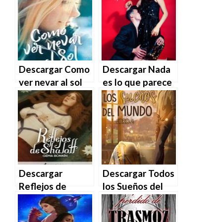
de Estela
Fonte en EPUB |
Sánchez en EPUB
PDF | MOBI
| PDF | MOBI
Descargar Como
Descargar Nada
ver nevar al sol
es lo que parece
de Alexandra
novela en EPUB |
Roma en EPUB |
PDF | MOBI
PDF | MOBI
Descargar
Descargar Todos
Reflejos de
los Sueños del
Shalott de Gema
Mundo. Libro 2
Bonnín en EPUB |
(París nº 3) de