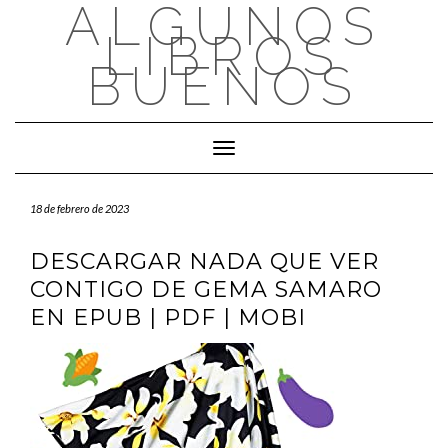
ALGUNOS
Saltar
al
LIBROS
contenido
BUENOS
Cambiar modo de navegación
18 de febrero de 2023
DESCARGAR NADA QUE VER
CONTIGO DE GEMA SAMARO
EN EPUB | PDF | MOBI