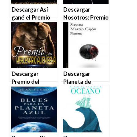
Descargar Así
Descargar
gané el Premio
Nosotros: Premio
Literario de
Nadal 2023 –
Amazon de
Manuel Vilas en
Ismael Santiago
EPUB | PDF |
Rubio en EPUB |
MOBI
PDF | MOBI
Descargar
Descargar
Premio del
Planeta de
Mercenario
Susana Martín
Alienígena de
Gijón en EPUB |
Pachel Legant en
PDF | MOBI
EPUB | PDF |
MOBI