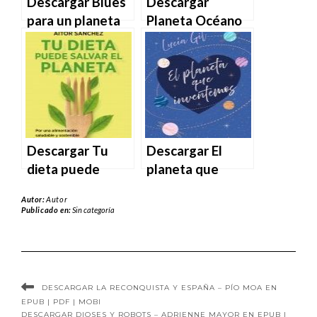
Descargar Blues
Descargar
para un planeta
Planeta Océano
azul – Juan Fueyo
de Javier Peláez
en EPUB | PDF |
en EPUB | PDF |
MOBI
MOBI
Descargar Tu
Descargar El
dieta puede
planeta que
salvar el planeta
inventemos de
Autor:
Autor
de Aitor Sánchez
Lucía Gil en EPUB
Publicado en:
Sin categoría
García en EPUB |
| PDF | MOBI
PDF | MOBI
DESCARGAR LA RECONQUISTA Y ESPAÑA – PÍO MOA EN
EPUB | PDF | MOBI
DESCARGAR DIOSES Y ROBOTS – ADRIENNE MAYOR EN EPUB |