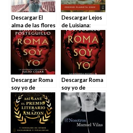
Descargar El
Descargar Lejos
alma de las flores
de Luisiana:
(Finalista Premio
Premio Planeta
Planeta 2019) –
2022 – Luz
Viviana Rivero en
Gabás en EPUB |
EPUB | PDF |
PDF | MOBI
MOBI
Descargar Roma
Descargar Roma
soy yo de
soy yo de
Santiago
Santiago
Posteguillo en
Posteguillo en
EPUB | PDF |
EPUB | PDF |
MOBI
MOBI