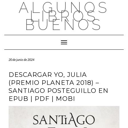
ALGUNOS
Saltar
al
LIBROS
contenido
BUENOS
Cambiar modo de navegación
20 de junio de 2024
DESCARGAR YO, JULIA
(PREMIO PLANETA 2018) –
SANTIAGO POSTEGUILLO EN
EPUB | PDF | MOBI