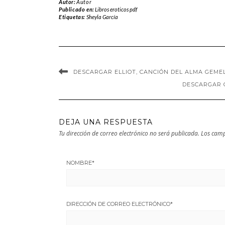
Autor:
Autor
García en EPUB |
PDF | MOBI
Publicado en:
Libros eroticos pdf
Etiquetas:
Sheyla García
PDF | MOBI
DESCARGAR ELLIOT, CANCIÓN DEL ALMA GEMEL
DESCARGAR C
DEJA UNA RESPUESTA
Tu dirección de correo electrónico no será publicada.
Los camp
NOMBRE
*
DIRECCIÓN DE CORREO ELECTRÓNICO
*