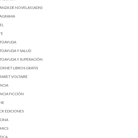
IANZA DE NOVELAS (ADN)
AGRAMA
EL
TE
TOAYUDA
TOAYUDA Y SALUD
TOAYUDA Y SUPERACIÓN
OKNET LIBROS GRATIS
BARET VOLTAIRE
ENCIA
ENCIA FICCIÓN
SNE
ICK EDICIONES
CINA
MICS
TICA