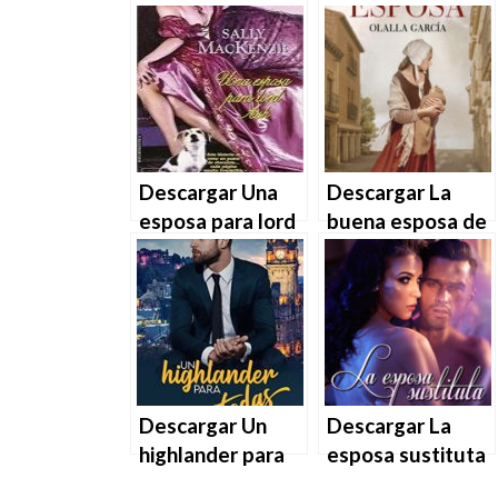
embarazada de
para la profe de
Crossville de
francés de Ana
Sheyla García en
Álvarez en EPUB |
EPUB | PDF |
PDF | MOBI
MOBI
Descargar Una
Descargar La
esposa para lord
buena esposa de
Ash de Sally
Olalla García en
MacKenzie en
EPUB | PDF |
EPUB | PDF |
MOBI
MOBI
Descargar Un
Descargar La
highlander para
esposa sustituta
todas de Yanira
novela en EPUB |