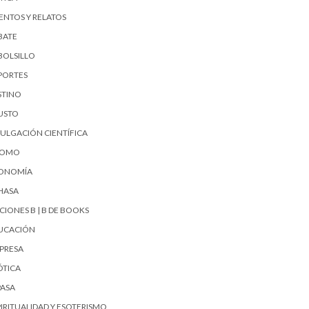
ENTOS Y RELATOS
BATE
BOLSILLO
PORTES
STINO
USTO
VULGACIÓN CIENTÍFICA
UOMO
ONOMÍA
HASA
CIONES B | B DE BOOKS
UCACIÓN
PRESA
ÓTICA
PASA
PIRITUALIDAD Y ESOTERISMO