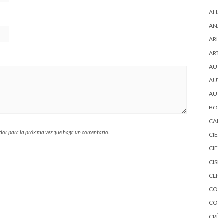
AL
AN
ARI
AR
AU
AU
AU
BO
CA
ador para la próxima vez que haga un comentario.
CI
CI
CI
CL
CO
CÓ
CRÍ