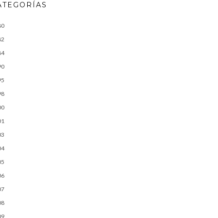
ATEGORÍAS
80
82
84
90
95
98
00
01
03
04
05
06
07
08
09