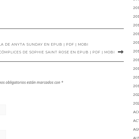
AKASH HOSSAIN
griego de AKASH
20
en EPUB | PDF |
HOSSAIN en
20
MOBI
EPUB | PDF |
20
MOBI
20
20
A DE ANYTA SUNDAY EN EPUB | PDF | MOBI
20
ÓMPLICES DE SOPHIE SAINT ROSE EN EPUB | PDF | MOBI
20
20
20
os obligatorios están marcados con
*
20
20
20
AC
AC
AG
AL