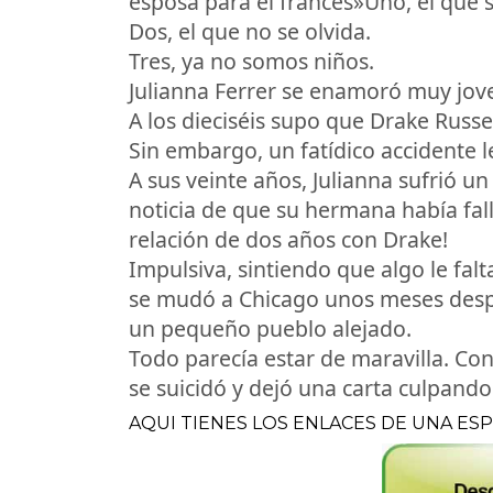
esposa para el francés»Uno, el que s
Dos, el que no se olvida.
Tres, ya no somos niños.
Julianna Ferrer se enamoró muy jov
A los dieciséis supo que Drake Russe
Sin embargo, un fatídico accidente l
A sus veinte años, Julianna sufrió u
noticia de que su hermana había fa
relación de dos años con Drake!
Impulsiva, sintiendo que algo le fal
se mudó a Chicago unos meses despu
un pequeño pueblo alejado.
Todo parecía estar de maravilla. Co
se suicidó y dejó una carta culpando
AQUI TIENES LOS ENLACES DE UNA ES