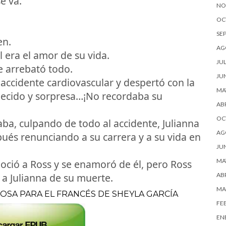
e va.
NO
OC
SE
en.
AG
l era el amor de su vida.
JUL
e arrebató todo.
JU
n accidente cardiovascular y despertó con la
MA
llecido y sorpresa…¡No recordaba su
ABR
OC
taba, culpando de todo al accidente, Julianna
AG
és renunciando a su carrera y a su vida en
JU
MA
noció a Ross y se enamoró de él, pero Ross
 a Julianna de su muerte.
ABR
MA
POSA PARA EL FRANCÉS DE SHEYLA GARCÍA
FE
EN