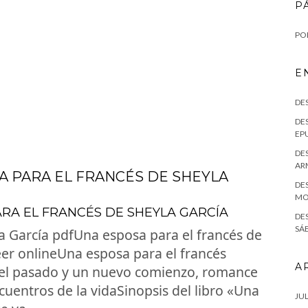
P
POL
E
DE
DES
EPU
DES
AR
A PARA EL FRANCÉS DE SHEYLA
DES
MO
ARA EL FRANCÉS DE SHEYLA GARCÍA
DE
SÁE
a García pdfUna esposa para el francés de
eer onlineUna esposa para el francés
A
 del pasado y un nuevo comienzo, romance
cuentros de la vidaSinopsis del libro «Una
JUL