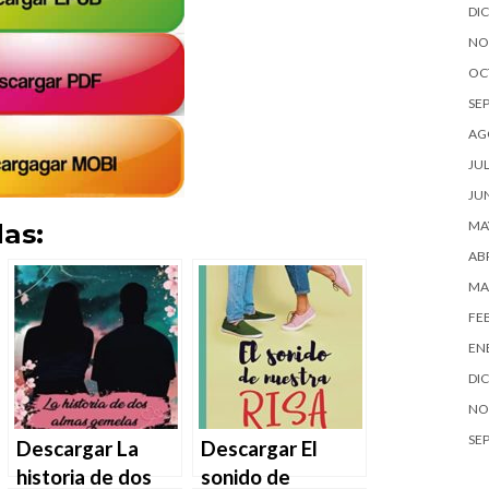
DI
NO
OC
SE
AG
JUL
JU
as:
MA
ABR
MA
FE
EN
DI
NO
SE
Descargar La
Descargar El
historia de dos
sonido de