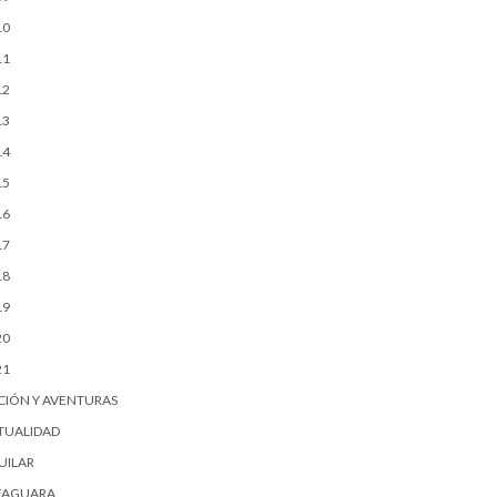
10
11
12
13
14
15
16
17
18
19
20
21
CIÓN Y AVENTURAS
TUALIDAD
UILAR
FAGUARA