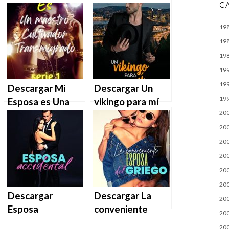
C
almas gemelas
nuestra risa de
de Sheyla Nuñez
Marta Francés en
19
en EPUB | PDF |
EPUB | PDF |
19
MOBI
MOBI
19
19
19
Descargar Mi
Descargar Un
19
Esposa es Una
vikingo para mí
20
Maestra
de Yanira García
Cultivadora
en EPUB | PDF |
20
Transmigrada de
MOBI
20
Amelia McIlrath
20
en EPUB | PDF |
20
MOBI
20
Descargar
Descargar La
20
Esposa
conveniente
20
Accidental de
esposa del
20