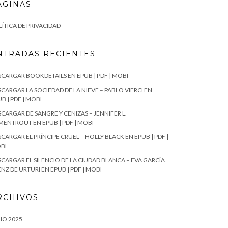
ÁGINAS
ÍTICA DE PRIVACIDAD
NTRADAS RECIENTES
SCARGAR BOOKDETAILS EN EPUB | PDF | MOBI
CARGAR LA SOCIEDAD DE LA NIEVE – PABLO VIERCI EN
B | PDF | MOBI
CARGAR DE SANGRE Y CENIZAS – JENNIFER L.
MENTROUT EN EPUB | PDF | MOBI
CARGAR EL PRÍNCIPE CRUEL – HOLLY BLACK EN EPUB | PDF |
BI
SCARGAR EL SILENCIO DE LA CIUDAD BLANCA – EVA GARCÍA
NZ DE URTURI EN EPUB | PDF | MOBI
RCHIVOS
IO 2025