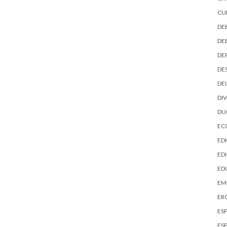
CU
DE
DE
DE
DE
DE
DI
D
EC
ED
EDI
ED
EM
ER
ES
ES