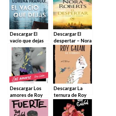
EPUB | PDF |
MOBI
MOBI
Descargar El
Descargar El
vacío que dejas
despertar – Nora
de Lorena Franco
Roberts en EPUB
en EPUB | PDF |
| PDF | MOBI
MOBI
Descargar Los
Descargar La
amores de Roy
ternura de Roy
Galán en EPUB |
Galán en EPUB |
PDF | MOBI
PDF | MOBI