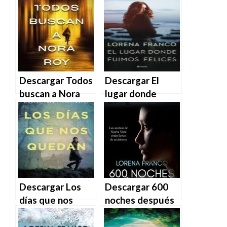
Descargar Todos
Descargar El
buscan a Nora
lugar donde
Roy de Lorena
fuimos felices –
Franco en EPUB |
Lorena Franco en
PDF | MOBI
EPUB | PDF |
MOBI
Descargar Los
Descargar 600
días que nos
noches después
quedan de
de Lorena Franco
Lorena Franco en
en EPUB | PDF |