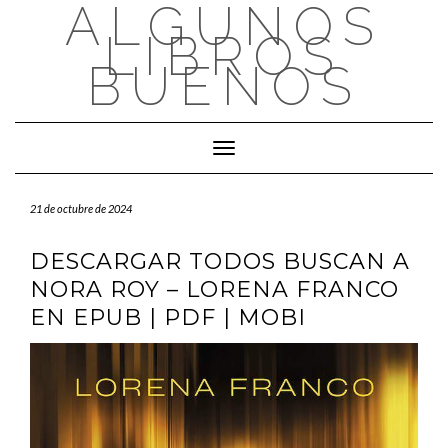
ALGUNOS
Saltar
al
LIBROS
contenido
BUENOS
Cambiar modo de navegación
21 de octubre de 2024
DESCARGAR TODOS BUSCAN A
NORA ROY – LORENA FRANCO
EN EPUB | PDF | MOBI