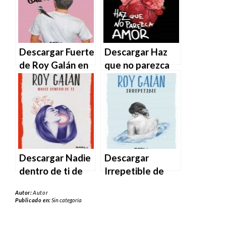
Descargar Fuerte
Descargar Haz
de Roy Galán en
que no parezca
EPUB | PDF |
amor de Roy
MOBI
Galán en EPUB |
PDF | MOBI
Descargar Nadie
Descargar
dentro de ti de
Irrepetible de
Roy Galán en
Roy Galán en
Autor:
Autor
EPUB | PDF |
EPUB | PDF |
Publicado en:
Sin categoría
MOBI
MOBI