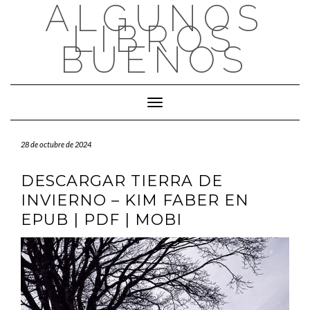
ALGUNOS
Saltar
al
LIBROS
contenido
BUENOS
Cambiar modo de navegación
28 de octubre de 2024
DESCARGAR TIERRA DE
INVIERNO – KIM FABER EN
EPUB | PDF | MOBI