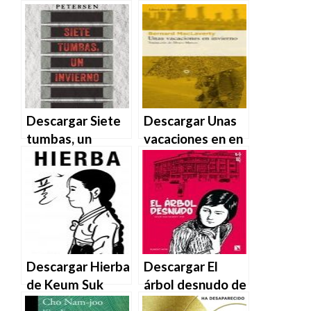
Ove Knausgård
invierno de Paula
en EPUB | PDF |
Gallego en EPUB
MOBI
| PDF | MOBI
Descargar Siete
Descargar Unas
tumbas, un
vacaciones en en
invierno de
invierno –
Christoffer
Bernard
Petersen en
MacLaverty en
EPUB | PDF |
EPUB | PDF |
MOBI
MOBI
Descargar Hierba
Descargar El
de Keum Suk
árbol desnudo de
Gendry-Kim en
Keum Suk