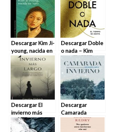
EPUB | PDF |
Gendry-Kim en
MOBI
EPUB | PDF |
MOBI
Descargar Kim Ji-
Descargar Doble
young, nacida en
o nada – Kim
1982 de Cho
Sherwood en
Nam-joo en EPUB
EPUB | PDF |
| PDF | MOBI
MOBI
Descargar El
Descargar
invierno más
Camarada
largo de Cecilia
invierno de Xosé
Ekbäck en EPUB |
M. Núñez Seixas