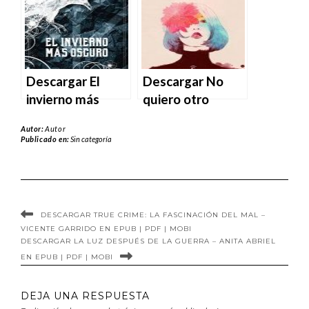
PDF | MOBI
en EPUB | PDF |
MOBI
Descargar El
Descargar No
invierno más
quiero otro
oscuro de Mónica
invierno sin mí de
Autor:
Autor
Gutiérrez en
Redry en EPUB |
Publicado en:
Sin categoría
EPUB | PDF |
PDF | MOBI
MOBI
DESCARGAR TRUE CRIME: LA FASCINACIÓN DEL MAL –
VICENTE GARRIDO EN EPUB | PDF | MOBI
DESCARGAR LA LUZ DESPUÉS DE LA GUERRA – ANITA ABRIEL
EN EPUB | PDF | MOBI
DEJA UNA RESPUESTA