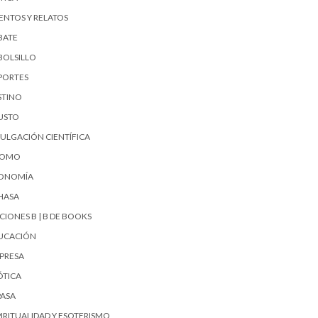
ENTOS Y RELATOS
BATE
BOLSILLO
PORTES
STINO
USTO
VULGACIÓN CIENTÍFICA
UOMO
ONOMÍA
HASA
CIONES B | B DE BOOKS
UCACIÓN
PRESA
ÓTICA
PASA
PIRITUALIDAD Y ESOTERISMO