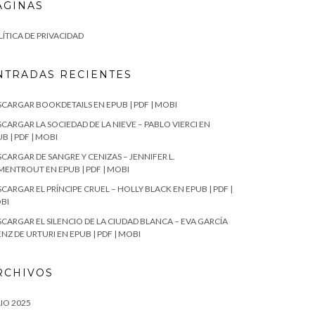
ÁGINAS
ÍTICA DE PRIVACIDAD
NTRADAS RECIENTES
SCARGAR BOOKDETAILS EN EPUB | PDF | MOBI
CARGAR LA SOCIEDAD DE LA NIEVE – PABLO VIERCI EN
B | PDF | MOBI
CARGAR DE SANGRE Y CENIZAS – JENNIFER L.
MENTROUT EN EPUB | PDF | MOBI
CARGAR EL PRÍNCIPE CRUEL – HOLLY BLACK EN EPUB | PDF |
BI
SCARGAR EL SILENCIO DE LA CIUDAD BLANCA – EVA GARCÍA
NZ DE URTURI EN EPUB | PDF | MOBI
RCHIVOS
IO 2025