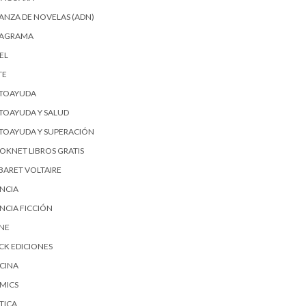
IANZA DE NOVELAS (ADN)
AGRAMA
EL
TE
TOAYUDA
TOAYUDA Y SALUD
TOAYUDA Y SUPERACIÓN
OKNET LIBROS GRATIS
BARET VOLTAIRE
ENCIA
ENCIA FICCIÓN
SNE
ICK EDICIONES
CINA
MICS
TICA