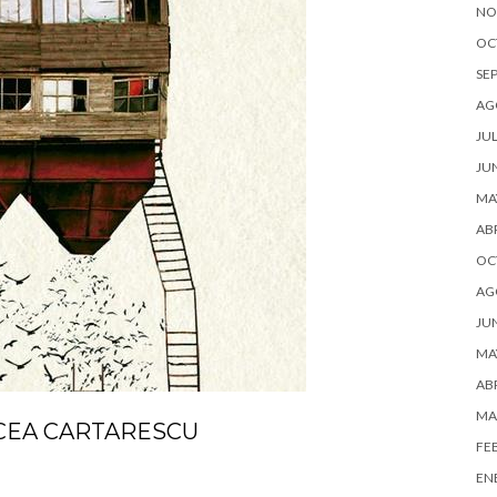
NO
OC
SE
AG
JUL
JU
MA
ABR
OC
AG
JU
MA
ABR
MA
RCEA CARTARESCU
FE
U
EN