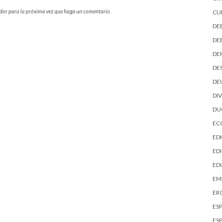
ador para la próxima vez que haga un comentario.
CU
DE
DE
DE
DE
DE
DI
D
EC
ED
EDI
ED
EM
ER
ES
ES