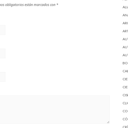
os obligatorios están marcados con
*
AL
AN
ARI
AR
AU
AU
AU
BO
CA
CI
CI
CI
CL
CO
CÓ
CRÍ