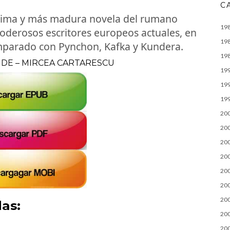
C
última y más madura novela del rumano
19
oderosos escritores europeos actuales, en
19
omparado con Pynchon, Kafka y Kundera.
19
IDE – MIRCEA CARTARESCU
19
19
19
20
20
20
20
20
20
20
as:
20
20