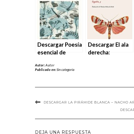
Descargar Poesía
Descargar El ala
esencial de
derecha:
Mircea
Cegador, 3 de
Autor:
Autor
Cartarescu en
Mircea
Publicado en:
Sin categoría
EPUB | PDF |
Cartarescu en
MOBI
EPUB | PDF |
MOBI
DESCARGAR LA PIRÁMIDE BLANCA – NACHO ARE
DESCAR
DEJA UNA RESPUESTA