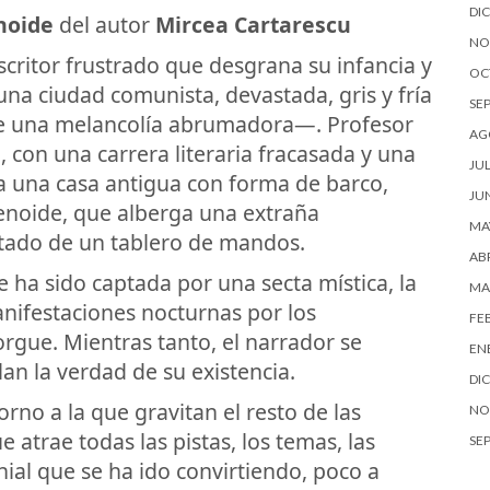
DI
noide
del autor
Mircea Cartarescu
NO
scritor frustrado que desgrana su infancia y
OC
una ciudad comunista, devastada, gris y fría
SE
e una melancolía abrumadora—. Profesor
AG
 con una carrera literaria fracasada y una
JUL
a una casa antigua con forma de barco,
JU
lenoide, que alberga una extraña
MA
otado de un tablero de mandos.
ABR
 ha sido captada por una secta mística, la
MA
anifestaciones nocturnas por los
FE
rgue. Mientras tanto, el narrador se
EN
lan la verdad de su existencia.
DI
rno a la que gravitan el resto de las
NO
 atrae todas las pistas, los temas, las
SE
nial que se ha ido convirtiendo, poco a