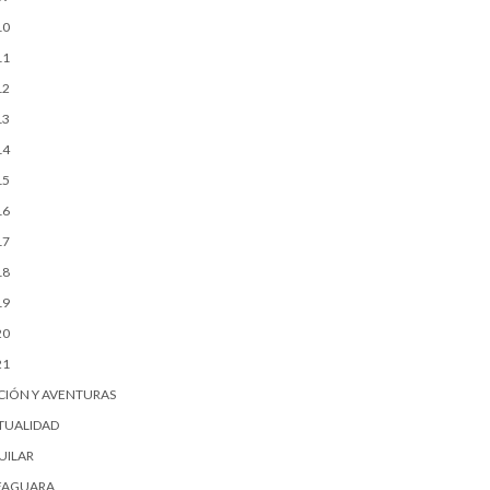
10
11
12
13
14
15
16
17
18
19
20
21
CIÓN Y AVENTURAS
TUALIDAD
UILAR
FAGUARA