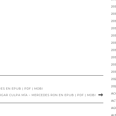
20
20
20
20
20
20
20
20
20
20
20
20
S EN EPUB | PDF | MOBI
AC
GAR CULPA MÍA – MERCEDES RON EN EPUB | PDF | MOBI
AC
AG
AL