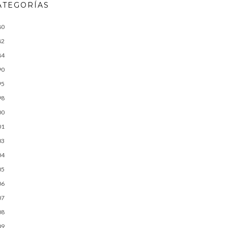
ATEGORÍAS
80
82
84
90
95
98
00
01
03
04
05
06
07
08
09