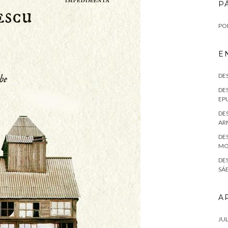
P
POL
E
DE
DES
EPU
DES
AR
DES
MO
DE
SÁE
A
JUL