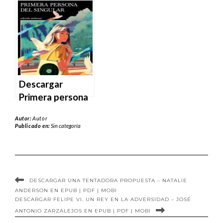
Descargar
Primera persona
del singular de
Autor:
Autor
Haruki Murakami
Publicado en:
Sin categoría
en EPUB | PDF |
MOBI
DESCARGAR UNA TENTADORA PROPUESTA – NATALIE
ANDERSON EN EPUB | PDF | MOBI
DESCARGAR FELIPE VI. UN REY EN LA ADVERSIDAD – JOSÉ
ANTONIO ZARZALEJOS EN EPUB | PDF | MOBI