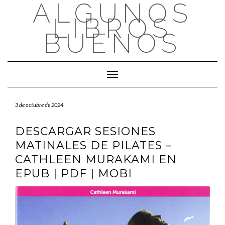
ALGUNOS
Saltar
al
LIBROS
contenido
BUENOS
Cambiar modo de navegación
3 de octubre de 2024
DESCARGAR SESIONES
MATINALES DE PILATES –
CATHLEEN MURAKAMI EN
EPUB | PDF | MOBI