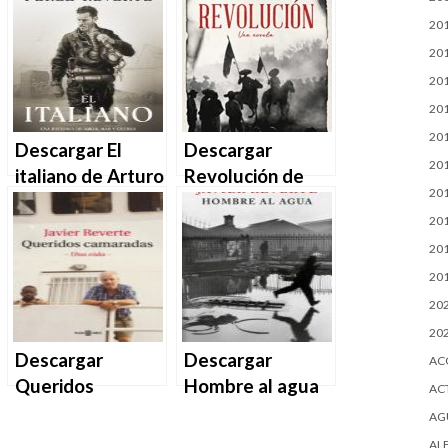
Reverte en EPUB
Reverte en EPUB
20
| PDF | MOBI
| PDF | MOBI
20
20
20
20
Descargar El
Descargar
20
italiano de Arturo
Revolución de
20
Pérez-Reverte
Arturo Pérez-
20
en EPUB | PDF |
Reverte en EPUB
20
MOBI
| PDF | MOBI
20
20
20
Descargar
Descargar
AC
Queridos
Hombre al agua
AC
camaradas –
de Javier Reverte
AG
Javier Reverte en
en EPUB | PDF |
AL