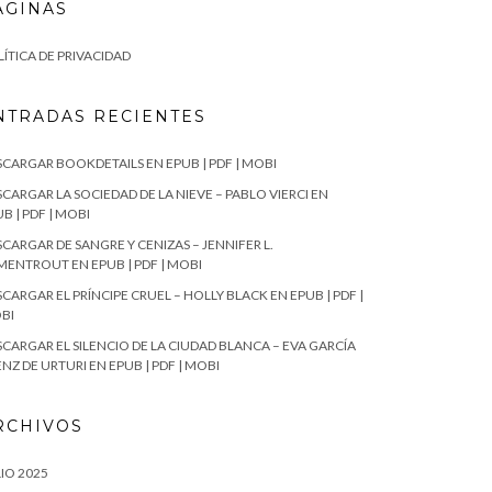
ÁGINAS
ÍTICA DE PRIVACIDAD
NTRADAS RECIENTES
SCARGAR BOOKDETAILS EN EPUB | PDF | MOBI
CARGAR LA SOCIEDAD DE LA NIEVE – PABLO VIERCI EN
B | PDF | MOBI
CARGAR DE SANGRE Y CENIZAS – JENNIFER L.
MENTROUT EN EPUB | PDF | MOBI
CARGAR EL PRÍNCIPE CRUEL – HOLLY BLACK EN EPUB | PDF |
BI
SCARGAR EL SILENCIO DE LA CIUDAD BLANCA – EVA GARCÍA
NZ DE URTURI EN EPUB | PDF | MOBI
RCHIVOS
IO 2025