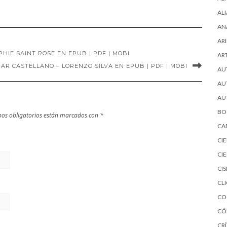
EPUB | PDF |
MOBI
AL
MOBI
AN
ARI
HIE SAINT ROSE EN EPUB | PDF | MOBI
AR
AR CASTELLANO – LORENZO SILVA EN EPUB | PDF | MOBI
AU
AU
AU
BO
os obligatorios están marcados con
*
CA
CI
CI
CI
CL
CO
CÓ
CRÍ