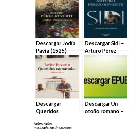
Reverte en EPUB
en EPUB | PDF |
| PDF | MOBI
MOBI
Descargar Jodía
Descargar Sidi –
Pavía (1525) –
Arturo Pérez-
Arturo Pérez-
Reverte en EPUB
Reverte en EPUB
| PDF | MOBI
| PDF | MOBI
Descargar
Descargar Un
Queridos
otoño romano –
camaradas de
Javier Reverte en
Autor:
Autor
Javier Reverte en
EPUB | PDF |
Publicado en:
Sin categoría