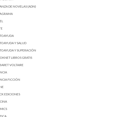
IANZA DE NOVELAS (ADN)
AGRAMA
EL
TE
TOAYUDA
TOAYUDA Y SALUD
TOAYUDA Y SUPERACIÓN
OKNET LIBROS GRATIS
BARET VOLTAIRE
ENCIA
ENCIA FICCIÓN
SNE
ICK EDICIONES
CINA
MICS
TICA