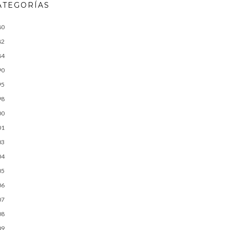
ATEGORÍAS
80
82
84
90
95
98
00
01
03
04
05
06
07
08
09