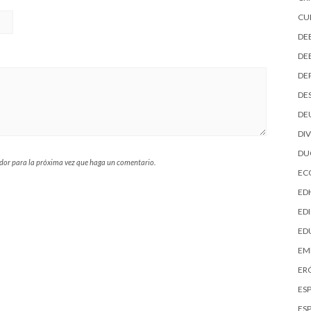
CU
DE
DE
DE
DE
DE
DI
D
ador para la próxima vez que haga un comentario.
EC
ED
EDI
ED
EM
ER
ES
ES