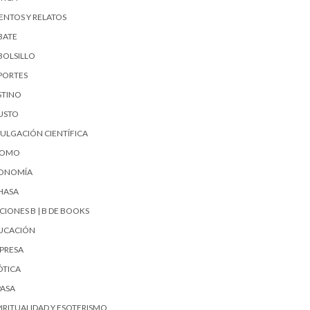
ENTOS Y RELATOS
BATE
BOLSILLO
PORTES
STINO
USTO
VULGACIÓN CIENTÍFICA
UOMO
ONOMÍA
HASA
CIONES B | B DE BOOKS
UCACIÓN
PRESA
ÓTICA
PASA
PIRITUALIDAD Y ESOTERISMO