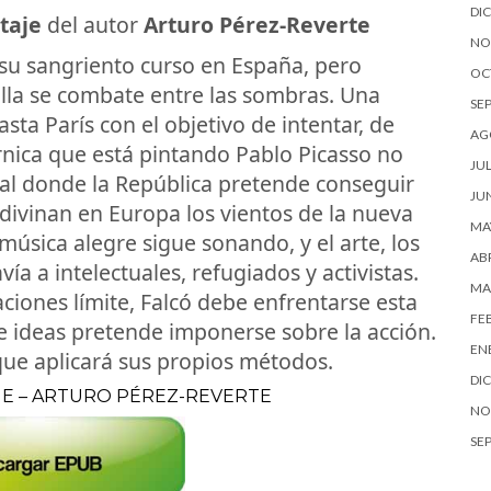
DI
taje
del autor
Arturo Pérez-Reverte
NO
 su sangriento curso en España, pero
OC
lla se combate entre las sombras. Una
SE
sta París con el objetivo de intentar, de
AG
rnica que está pintando Pablo Picasso no
JUL
sal donde la República pretende conseguir
JU
divinan en Europa los vientos de la nueva
MA
música alegre sigue sonando, y el arte, los
ABR
ía a intelectuales, refugiados y activistas.
MA
aciones límite, Falcó debe enfrentarse esta
FE
e ideas pretende imponerse sobre la acción.
EN
 que aplicará sus propios métodos.
DI
JE – ARTURO PÉREZ-REVERTE
NO
SE