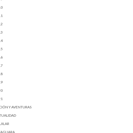
10
11
12
13
14
15
16
17
18
19
20
21
CIÓN Y AVENTURAS
TUALIDAD
UILAR
FAGUARA