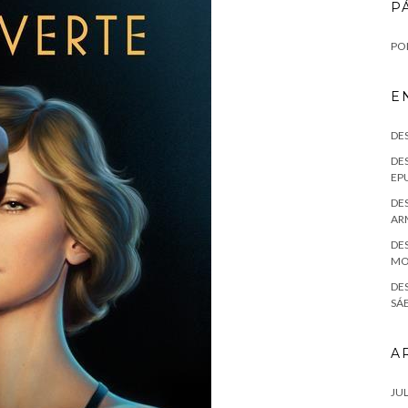
P
POL
E
DE
DES
EPU
DES
AR
DES
MO
DE
SÁE
A
JUL