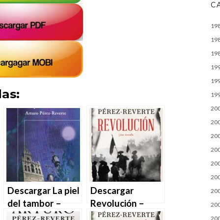
C
19
19
19
19
19
as:
19
20
20
20
20
20
20
Descargar La piel
Descargar
20
del tambor –
Revolución –
20
Arturo Pérez-
Arturo Pérez-
20