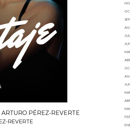
NO
OC
SE
AG
JUL
JU
MA
ABR
OC
AG
JU
MA
ABR
MA
– ARTURO PÉREZ-REVERTE
FE
REZ-REVERTE
EN