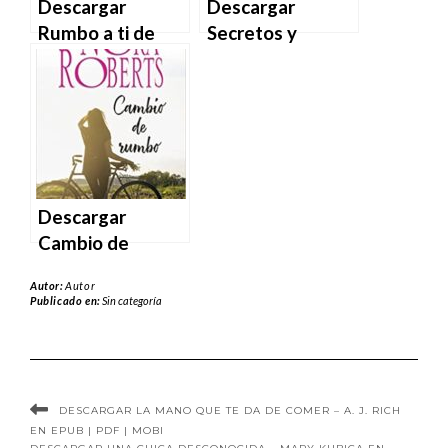
Descargar
Descargar
Rumbo a ti de
Secretos y
Beth O’Leary en
mentiras de Beth
EPUB | PDF |
Casanovas en
MOBI
EPUB | PDF |
MOBI
Descargar
Cambio de
rumbo de Nora
Autor:
Autor
Roberts en EPUB
Publicado en:
Sin categoría
| PDF | MOBI
DESCARGAR LA MANO QUE TE DA DE COMER – A. J. RICH
EN EPUB | PDF | MOBI