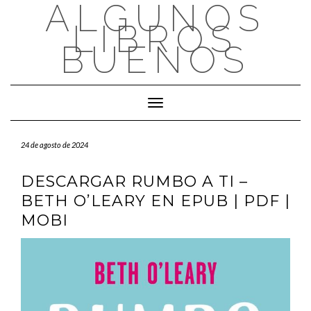
ALGUNOS
Saltar
al
LIBROS
contenido
BUENOS
Cambiar modo de navegación
24 de agosto de 2024
DESCARGAR RUMBO A TI –
BETH O’LEARY EN EPUB | PDF |
MOBI