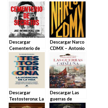
Antonio Mercero
Benedicto XVI de
en EPUB | PDF |
Antonio Socci en
MOBI
EPUB | PDF |
MOBI
Descargar
Descargar Narco
Cementerio de
CDMX – Antonio
secretos – José
Nieto David
Antonio Pérez
Fuentes Sandra
Ledo en EPUB |
Romandía en
PDF | MOBI
EPUB | PDF |
MOBI
Descargar
Descargar Las
Testosterona: La
guerras de
hormona de la
Cataluña –