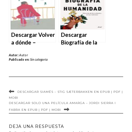
MOBI
en EPUB | PDF |
MOBI
Descargar Volver
Descargar
a dónde –
Biografía de la
Antonio Muñoz
humanidad –
Autor:
Autor
Molina en EPUB |
Javier Rambaud
Publicado en:
Sin categoría
PDF | MOBI
José Antonio
Marina en EPUB |
PDF | MOBI
DESCARGAR SIAMÉS – STIG SÆTERBAKKEN EN EPUB | PDF |
MOBI
DESCARGAR SOLO UNA PELÍCULA AMARGA – JORDI SIERRA I
FABRA EN EPUB | PDF | MOBI
DEJA UNA RESPUESTA