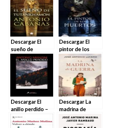
vida – Antonio
Antonio Espino
Hernández
López en EPUB |
Armenteros en
PDF | MOBI
EPUB | PDF |
MOBI
Descargar El
Descargar El
sueño de
pintor de los
Tutankhamón –
muertos –
Antonio Cabanas
Antonio Puente
en EPUB | PDF |
Mayor en EPUB |
MOBI
PDF | MOBI
Descargar El
Descargar La
anillo perdido –
madrina de
Antonio Manzini
guerra – José
en EPUB | PDF |
Antonio Lucero