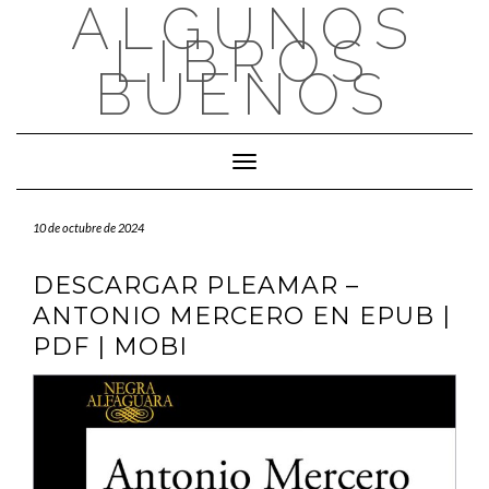
ALGUNOS
Saltar
al
LIBROS
contenido
BUENOS
Cambiar modo de navegación
10 de octubre de 2024
DESCARGAR PLEAMAR –
ANTONIO MERCERO EN EPUB |
PDF | MOBI