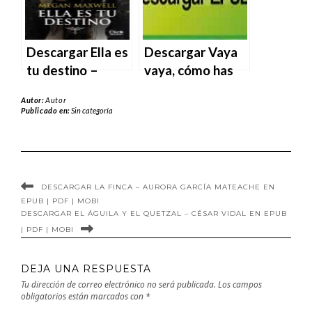
MOBI
Descargar Ella es
Descargar Vaya
tu destino –
vaya, cómo has
Megan Maxwell
crecido – Megan
Autor:
Autor
en EPUB | PDF |
Maxwell en EPUB
Publicado en:
Sin categoría
MOBI
| PDF | MOBI
DESCARGAR LA FINCA – AURORA GARCÍA MATEACHE EN
EPUB | PDF | MOBI
DESCARGAR EL ÁGUILA Y EL QUETZAL – CÉSAR VIDAL EN EPUB
| PDF | MOBI
DEJA UNA RESPUESTA
Tu dirección de correo electrónico no será publicada.
Los campos
obligatorios están marcados con
*