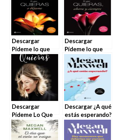
Maxwell en EPUB
Maxwell en EPUB
| PDF | MOBI
| PDF | MOBI
Descargar
Descargar
Pídeme lo que
Pídeme lo que
quieras o déjame
quieras, ahora y
– Megan
siempre – Megan
Maxwell en EPUB
Maxwell en EPUB
| PDF | MOBI
| PDF | MOBI
Descargar
Descargar ¿A qué
Pídeme Lo Que
estás esperando?
Quieras de Carol
– Megan
Búho en EPUB |
Maxwell en EPUB
PDF | MOBI
| PDF | MOBI