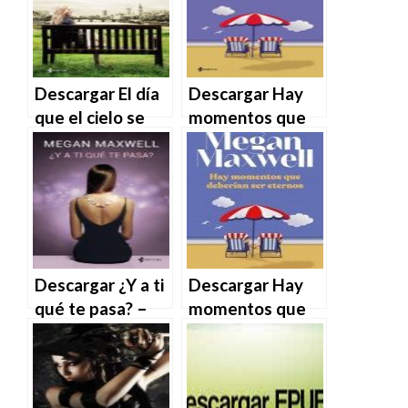
Descargar El día
Descargar Hay
que el cielo se
momentos que
caiga – Megan
deberían ser
Maxwell en EPUB
eternos – Megan
| PDF | MOBI
Maxwell en EPUB
| PDF | MOBI
Descargar ¿Y a ti
Descargar Hay
qué te pasa? –
momentos que
Megan Maxwell
deberían ser
en EPUB | PDF |
eternos de
MOBI
Megan Maxwell
en EPUB | PDF |