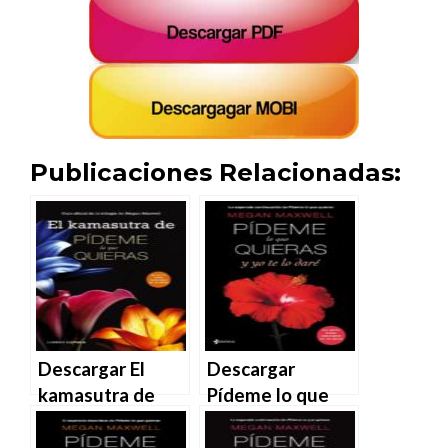
Publicaciones Relacionadas:
Descargar El
Descargar
kamasutra de
Pídeme lo que
Pídeme lo que
quieras y yo te lo
quieras – Megan
daré – Megan