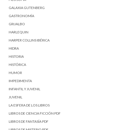
GALAXIA GUTENBERG
GASTRONOMÍA
GRIJALBO
HARLEQUIN
HARPER COLLINS IBÉRICA
HIDRA
HISTORIA
HISTÓRICA
HUMOR
IMPEDIMENTA
INFANTIL Y JUVENIL
JUVENIL
LA ESFERA DE LOS LIBROS
LIBROS DE CIENCIA FICCIÓN PDF
LIBROS DE FANTASÍA PDF
LIBROS DE MISTERIO PDF