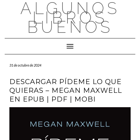
ALGUNOS
Saltar
al
LIBROS
contenido
BUENOS
Cambiar modo de navegación
31 de octubre de 2024
DESCARGAR PÍDEME LO QUE
QUIERAS – MEGAN MAXWELL
EN EPUB | PDF | MOBI