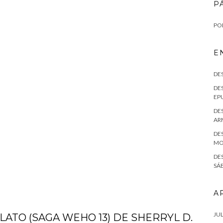
P
POL
E
DE
DES
EPU
DES
AR
DES
MO
DE
SÁE
A
JUL
LATO (SAGA WEHO 13) DE SHERRYL D.