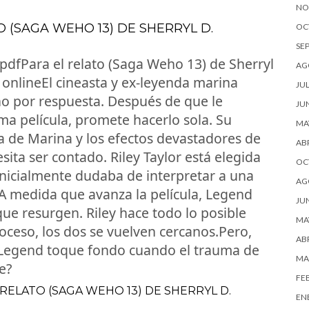
NO
 (SAGA WEHO 13) DE SHERRYL D.
OC
SE
 pdfPara el relato (Saga Weho 13) de Sherryl
AG
 onlineEl cineasta y ex-leyenda marina
JUL
no por respuesta. Después de que le
JU
ima película, promete hacerlo sola. Su
MA
ía de Marina y los efectos devastadores de
ABR
esita ser contado. Riley Taylor está elegida
OC
inicialmente dudaba de interpretar a una
AG
.A medida que avanza la película, Legend
JU
que resurgen. Riley hace todo lo posible
MA
roceso, los dos se vuelven cercanos.Pero,
ABR
e Legend toque fondo cuando el trauma de
MA
e?
FE
 RELATO (SAGA WEHO 13) DE SHERRYL D.
EN