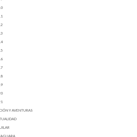
10
11
12
13
14
15
16
17
18
19
20
21
CIÓN Y AVENTURAS
TUALIDAD
UILAR
FAGUARA