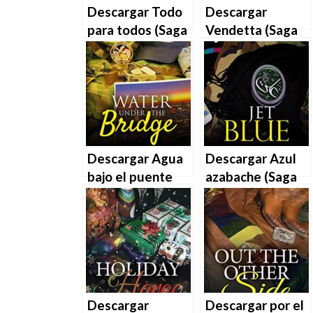
Descargar Todo
Descargar
para todos (Saga
Vendetta (Saga
Weho 9) de
Weho 7) de
Sherryl D.
Sherryl D.
Hancock en EPUB
Hancock en EPUB
| PDF | MOBI
| PDF | MOBI
Descargar Agua
Descargar Azul
bajo el puente
azabache (Saga
(Saga Weho 6) de
Weho 5) de
Sherryl D.
Sherryl D.
Hancock en EPUB
Hancock en EPUB
| PDF | MOBI
| PDF | MOBI
Descargar
Descargar por el