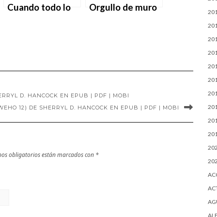
Cuando todo lo
Orgullo de muro
20
demás falla (Saga
de piedra (Saga
20
Weho 18) de
Weho 17) de
20
Sherryl D.
Sherryl D.
20
Hancock en EPUB
Hancock en EPUB
20
| PDF | MOBI
| PDF | MOBI
20
20
RRYL D. HANCOCK EN EPUB | PDF | MOBI
20
EHO 12) DE SHERRYL D. HANCOCK EN EPUB | PDF | MOBI
20
20
20
os obligatorios están marcados con
*
20
AC
AC
AG
AL