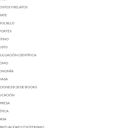
ENTOS Y RELATOS
BATE
BOLSILLO
PORTES
STINO
USTO
VULGACIÓN CIENTÍFICA
UOMO
ONOMÍA
HASA
CIONES B | B DE BOOKS
UCACIÓN
PRESA
ÓTICA
PASA
PIRITUALIDAD Y ESOTERISMO