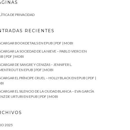
ÁGINAS
ÍTICA DE PRIVACIDAD
NTRADAS RECIENTES
SCARGAR BOOKDETAILS EN EPUB | PDF | MOBI
CARGAR LA SOCIEDAD DE LA NIEVE – PABLO VIERCI EN
B | PDF | MOBI
CARGAR DE SANGRE Y CENIZAS – JENNIFER L.
MENTROUT EN EPUB | PDF | MOBI
CARGAR EL PRÍNCIPE CRUEL – HOLLY BLACK EN EPUB | PDF |
BI
SCARGAR EL SILENCIO DE LA CIUDAD BLANCA – EVA GARCÍA
NZ DE URTURI EN EPUB | PDF | MOBI
RCHIVOS
IO 2025