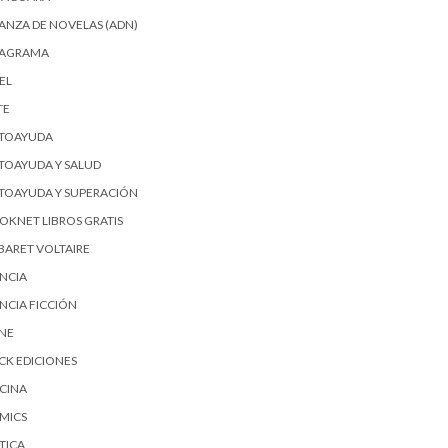
IANZA DE NOVELAS (ADN)
AGRAMA
EL
TE
TOAYUDA
TOAYUDA Y SALUD
TOAYUDA Y SUPERACIÓN
OKNET LIBROS GRATIS
BARET VOLTAIRE
ENCIA
ENCIA FICCIÓN
SNE
ICK EDICIONES
CINA
MICS
TICA