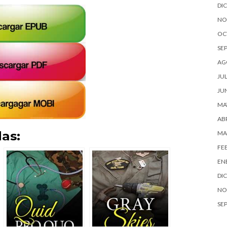
DI
NO
OC
SE
AG
JUL
JU
MA
ABR
as:
MA
FE
EN
DI
NO
SE