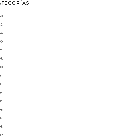
ATEGORÍAS
80
82
84
90
95
98
00
01
03
04
05
06
07
08
09