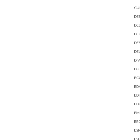
CU
DE
DE
DE
DE
DE
DI
D
EC
ED
EDI
ED
EM
ER
ES
ES