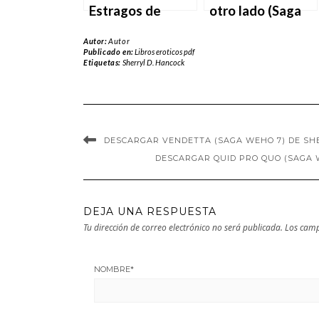
Estragos de
otro lado (Saga
vacaciones (Saga
Weho 19) de
Autor:
Autor
Weho 20) de
Sherryl D.
Publicado en:
Libros eroticos pdf
Etiquetas:
Sherryl D. Hancock
Sherryl D.
Hancock en EPUB
Hancock en EPUB
| PDF | MOBI
| PDF | MOBI
DESCARGAR VENDETTA (SAGA WEHO 7) DE SHE
DESCARGAR QUID PRO QUO (SAGA W
DEJA UNA RESPUESTA
Tu dirección de correo electrónico no será publicada.
Los camp
NOMBRE
*