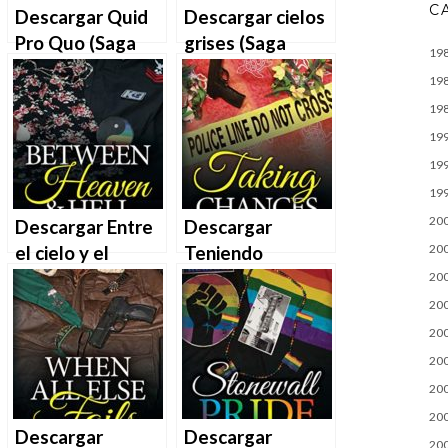
C
Descargar Quid
Descargar cielos
Pro Quo (Saga
grises (Saga
19
Weho 12) de
Weho 8) de
19
Sherryl D.
Sherryl D.
19
Hancock en EPUB
Hancock en EPUB
19
| PDF | MOBI
| PDF | MOBI
19
19
20
Descargar Entre
Descargar
20
el cielo y el
Teniendo
infierno (Saga
posibilidades
20
Weho 14) de
(Saga Weho 15)
20
Sherryl D.
de Sherryl D.
20
Hancock en EPUB
Hancock en EPUB
20
| PDF | MOBI
| PDF | MOBI
20
20
Descargar
Descargar
20