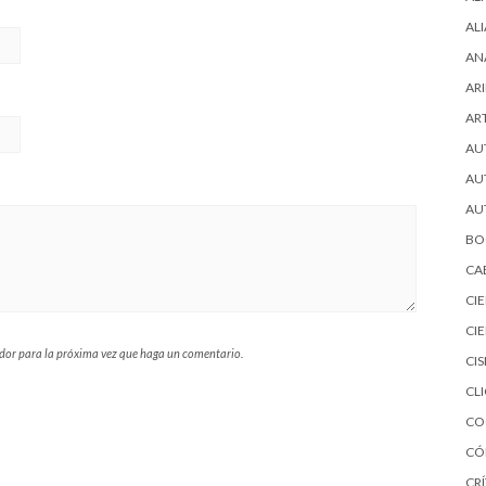
AL
AN
ARI
AR
AU
AU
AU
BO
CA
CI
CI
ador para la próxima vez que haga un comentario.
CI
CL
CO
CÓ
CRÍ