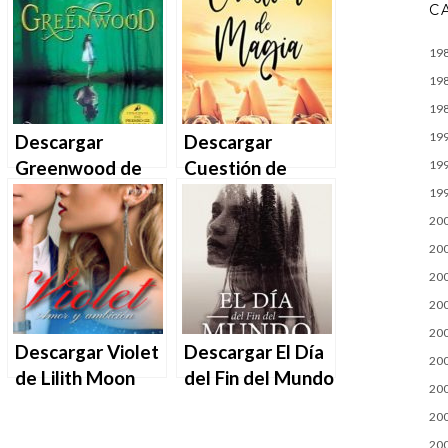
MOBI
EPUB | PDF |
C
MOBI
19
19
19
19
Descargar
Descargar
Greenwood de
Cuestión de
19
Georgia Moon en
magia de Virginia
19
EPUB | PDF |
Moon y Ely
20
MOBI
Devon en EPUB |
20
PDF | MOBI
20
20
20
Descargar Violet
Descargar El Día
20
de Lilith Moon
del Fin del Mundo
20
novela en EPUB |
de María Dolores
20
PDF | MOBI
Albañil Luque en
20