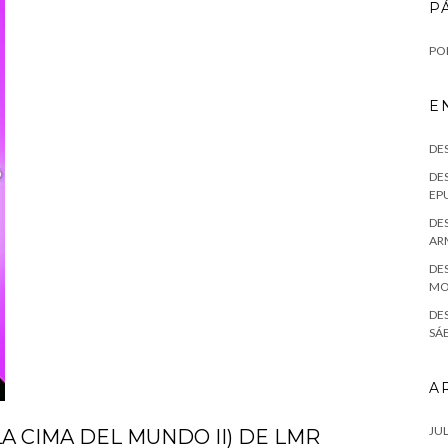
P
POL
E
DE
DES
EPU
DES
AR
DES
MO
DE
SÁE
A
JUL
A CIMA DEL MUNDO II) DE LMR