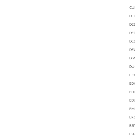
CU
DE
DE
DE
DE
DE
DI
D
EC
ED
EDI
ED
EM
ER
ES
ES