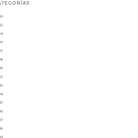
ATEGORÍAS
80
82
84
90
95
98
00
01
03
04
05
06
07
08
09