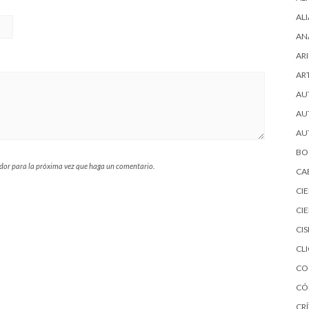
AL
AN
ARI
AR
AU
AU
AU
BO
ador para la próxima vez que haga un comentario.
CA
CI
CI
CI
CL
CO
CÓ
CRÍ