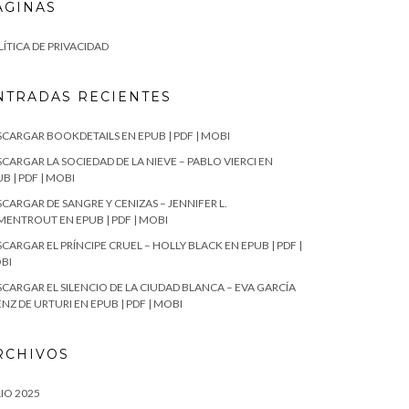
ÁGINAS
ÍTICA DE PRIVACIDAD
NTRADAS RECIENTES
SCARGAR BOOKDETAILS EN EPUB | PDF | MOBI
CARGAR LA SOCIEDAD DE LA NIEVE – PABLO VIERCI EN
B | PDF | MOBI
CARGAR DE SANGRE Y CENIZAS – JENNIFER L.
MENTROUT EN EPUB | PDF | MOBI
CARGAR EL PRÍNCIPE CRUEL – HOLLY BLACK EN EPUB | PDF |
BI
SCARGAR EL SILENCIO DE LA CIUDAD BLANCA – EVA GARCÍA
NZ DE URTURI EN EPUB | PDF | MOBI
RCHIVOS
IO 2025