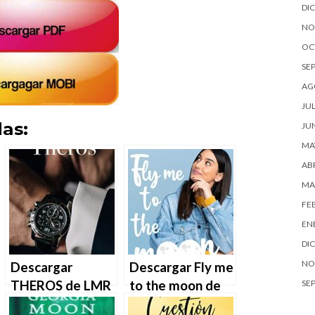
DI
NO
OC
SE
AG
JUL
as:
JU
MA
ABR
MA
FE
EN
DI
NO
Descargar
Descargar Fly me
THEROS de LMR
to the moon de
SE
en EPUB | PDF |
Marta Lobo en