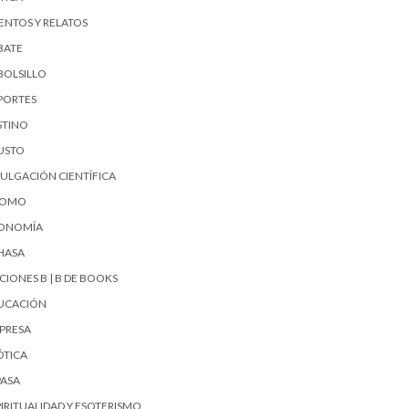
ENTOS Y RELATOS
BATE
BOLSILLO
PORTES
STINO
USTO
VULGACIÓN CIENTÍFICA
UOMO
ONOMÍA
HASA
CIONES B | B DE BOOKS
UCACIÓN
PRESA
ÓTICA
PASA
PIRITUALIDAD Y ESOTERISMO