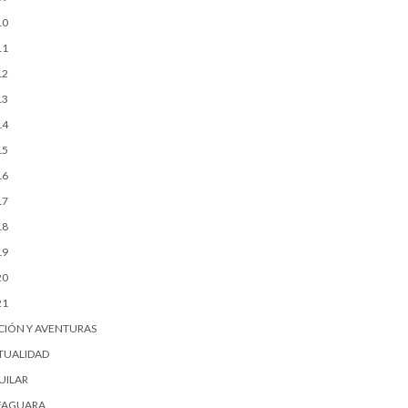
10
11
12
13
14
15
16
17
18
19
20
21
CIÓN Y AVENTURAS
TUALIDAD
UILAR
FAGUARA