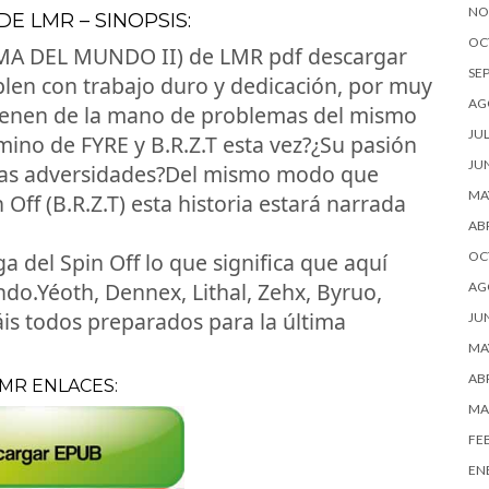
NO
E LMR – SINOPSIS:
OC
 DEL MUNDO II) de LMR pdf descargar
SE
plen con trabajo duro y dedicación, por muy
AG
vienen de la mano de problemas del mismo
JUL
mino de FYRE y B.R.Z.T esta vez?¿Su pasión
JU
r las adversidades?Del mismo modo que
MA
 Off (B.R.Z.T) esta historia estará narrada
ABR
 del Spin Off lo que significa que aquí
OC
ndo.Yéoth, Dennex, Lithal, Zehx, Byruo,
AG
táis todos preparados para la última
JU
MA
ABR
LMR ENLACES:
MA
FE
EN