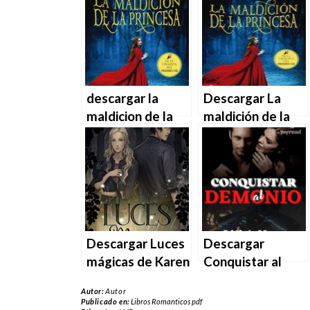
de Lucy-Anne
PDF | MOBI
Holmes en EPUB
| PDF | MOBI
descargar la
Descargar La
maldicion de la
maldición de la
princesa de
princesa de
georgia moon en
Georgia Moon en
en EPUB | PDF |
EPUB | PDF |
MOBI
MOBI
Descargar Luces
Descargar
mágicas de Karen
Conquistar al
A. Moon en EPUB
demonio de Lilith
Autor:
Autor
| PDF | MOBI
Moon en EPUB |
Publicado en:
Libros Romanticos pdf