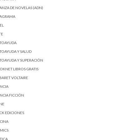
IANZA DE NOVELAS (ADN)
AGRAMA
EL
TE
TOAYUDA
TOAYUDA Y SALUD
TOAYUDA Y SUPERACIÓN
OKNET LIBROS GRATIS
BARET VOLTAIRE
ENCIA
ENCIA FICCIÓN
SNE
ICK EDICIONES
CINA
MICS
TICA