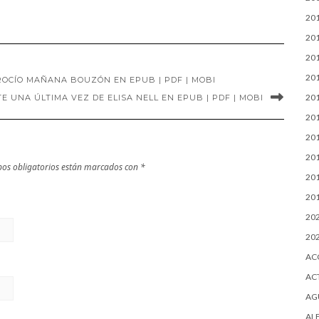
EPUB | PDF |
20
MOBI
20
20
20
ROCÍO MAÑANA BOUZÓN EN EPUB | PDF | MOBI
20
 UNA ÚLTIMA VEZ DE ELISA NELL EN EPUB | PDF | MOBI
20
20
20
os obligatorios están marcados con
*
20
20
20
20
AC
AC
AG
AL