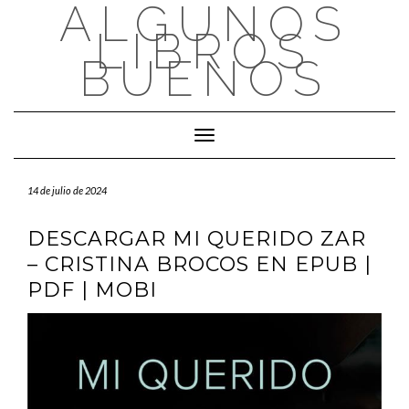
ALGUNOS
Saltar
al
LIBROS
contenido
BUENOS
Cambiar modo de navegación
14 de julio de 2024
DESCARGAR MI QUERIDO ZAR
– CRISTINA BROCOS EN EPUB |
PDF | MOBI