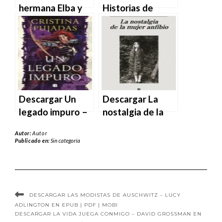
hermana Elba y
Historias de
Los altillos de
mujeres casadas
Brumal – Cristina
– Cristina
Fernández Cubas
Campos en EPUB
en EPUB | PDF |
| PDF | MOBI
MOBI
Descargar Un
Descargar La
legado impuro –
nostalgia de la
Cristina Pujadas
mujer anfibio de
Autor:
Autor
en EPUB | PDF |
Cristina Sánchez-
Publicado en:
Sin categoría
MOBI
Andrade en EPUB
| PDF | MOBI
DESCARGAR LAS MODISTAS DE AUSCHWITZ – LUCY
ADLINGTON EN EPUB | PDF | MOBI
DESCARGAR LA VIDA JUEGA CONMIGO – DAVID GROSSMAN EN