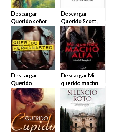
Descargar
Descargar
Querido señor
Querido Scott,
Daniels de
querida Zelda de
Brittainy C.
Francis Scott
Cherry en EPUB |
Fitzgerald en
PDF | MOBI
EPUB | PDF |
MOBI
Descargar
Descargar Mi
Querido
querido macho
hermanastro de
alfa de Mariel
Penelope Ward
Ruggieri en EPUB
en EPUB | PDF |
| PDF | MOBI
MOBI