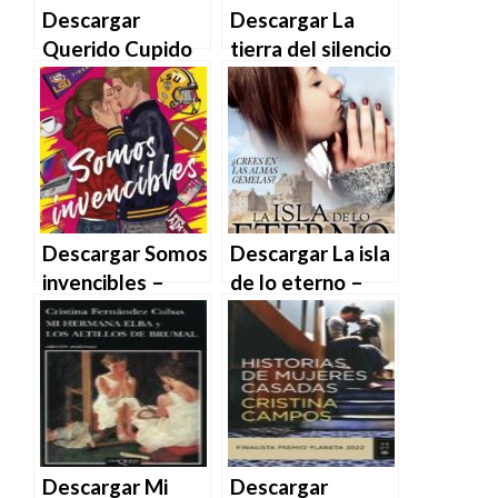
Descargar
Descargar La
Querido Cupido
tierra del silencio
de Yaira Quiss en
roto – Cristina
EPUB | PDF |
Fornos en EPUB |
MOBI
PDF | MOBI
Descargar Somos
Descargar La isla
invencibles –
de lo eterno –
Cristina Prada en
Cristina Roswell
EPUB | PDF |
en EPUB | PDF |
MOBI
MOBI
Descargar Mi
Descargar