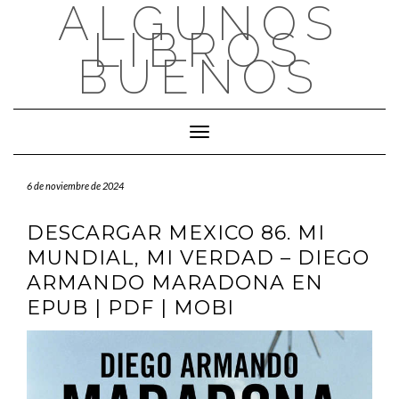
ALGUNOS
Saltar
al
LIBROS
contenido
BUENOS
Cambiar modo de navegación
6 de noviembre de 2024
DESCARGAR MEXICO 86. MI
MUNDIAL, MI VERDAD – DIEGO
ARMANDO MARADONA EN
EPUB | PDF | MOBI