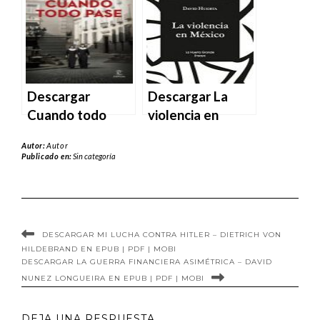
Thomas en EPUB
Galdino en EPUB |
| PDF | MOBI
PDF | MOBI
Descargar
Descargar La
Cuando todo
violencia en
pase – Diego
México de David
Autor:
Autor
Fischer en EPUB |
Huerta en EPUB |
Publicado en:
Sin categoría
PDF | MOBI
PDF | MOBI
DESCARGAR MI LUCHA CONTRA HITLER – DIETRICH VON
HILDEBRAND EN EPUB | PDF | MOBI
DESCARGAR LA GUERRA FINANCIERA ASIMÉTRICA – DAVID
NUNEZ LONGUEIRA EN EPUB | PDF | MOBI
DEJA UNA RESPUESTA