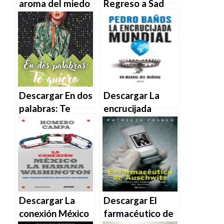
aroma del miedo
Regreso a Sad
– Armando
Hill de Armando
Rodera en EPUB |
Rodera en EPUB |
PDF | MOBI
PDF | MOBI
Descargar En dos
Descargar La
palabras: Te
encrucijada
quiero (Armando
mundial. Un
una buena por
manual del
amor nº 1) de Liza
mañana – Pedro
Miller en EPUB |
Baños en EPUB |
PDF | MOBI
PDF | MOBI
Descargar La
Descargar El
conexión México
farmacéutico de