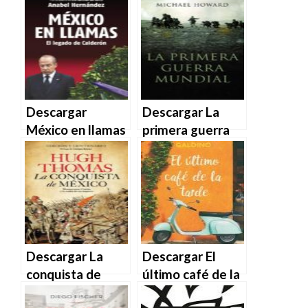
– La Habana –
Auschwitz
Washington –
(Edición México)
Homero Campa
– Patricia Posner
en EPUB | PDF |
en EPUB | PDF |
MOBI
MOBI
Descargar
Descargar La
México en llamas
primera guerra
– Anabel
mundial –
Hernández en
Michael Howard
EPUB | PDF |
en EPUB | PDF |
MOBI
MOBI
Descargar La
Descargar El
conquista de
último café de la
México – Hugh
tarde de Diego