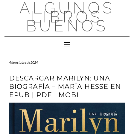
ALGUNOS
Saltar
al
LIBROS
contenido
BUENOS
Cambiar modo de navegación
4 de octubre de 2024
DESCARGAR MARILYN: UNA
BIOGRAFÍA – MARÍA HESSE EN
EPUB | PDF | MOBI