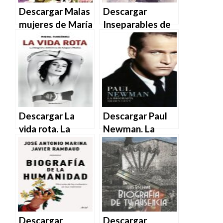
Descargar Malas
Descargar
mujeres de María
Inseparables de
Hesse en EPUB |
Irvin D. Yalom y
PDF | MOBI
Marilyn Yalom en
EPUB | PDF |
MOBI
Descargar La
Descargar Paul
vida rota. La
Newman. La
biografía
biografia –
definitiva de
Shawn Levy en
Amparo – Miguel
EPUB | PDF |
Fernández en
MOBI
EPUB | PDF |
MOBI
Descargar
Descargar