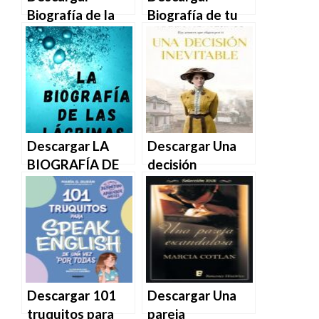
Biografía de la
Biografía de tu
humanidad –
ausencia de Luis
Javier Rambaud
Esteban en EPUB
José Antonio
| PDF | MOBI
Marina en EPUB |
PDF | MOBI
Descargar LA
Descargar Una
BIOGRAFÍA DE
decisión
LAS LÁGRIMAS
inevitable de
(Saga de las
María
Biografías nº 1)
Montesinos en
de Ariel Zorion en
EPUB | PDF |
EPUB | PDF |
MOBI
MOBI
Descargar 101
Descargar Una
truquitos para
pareja