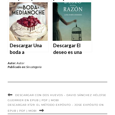
speak English de
escandalosa –
una vez por
Maria Cotlan en
todas – María G.
EPUB | PDF |
Durán en EPUB |
MOBI
PDF | MOBI
Descargar Una
Descargar El
boda a
deseo es una
medianoche de
razón de Luisa
Autor:
Autor
María Fornet en
María Ahumada
Publicado en:
Sin categoría
EPUB | PDF |
en EPUB | PDF |
MOBI
MOBI
DESCARGAR CON DOS HUEVOS – DAVID SÁNCHEZ HÉLOÏSE
GUERRIER EN EPUB | PDF | MOBI
DESCARGAR XT29. EL MÉTODO EXPÓSITO – JOSE EXPÓSITO EN
EPUB | PDF | MOBI