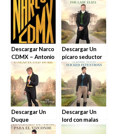
– Anabel
de Iguala –
Hernández en
Anabel
EPUB | PDF |
Hernández en
MOBI
EPUB | PDF |
MOBI
Descargar Narco
Descargar Un
CDMX – Antonio
pícaro seductor
Nieto David
para Lady Eliza
Fuentes Sandra
(Los Nobles
Romandía en
Senores nº 3) de
EPUB | PDF |
Sasha Cottman
MOBI
en EPUB | PDF |
MOBI
Descargar Un
Descargar Un
Duque
lord con malas
inesperado (Los
intenciones (Los