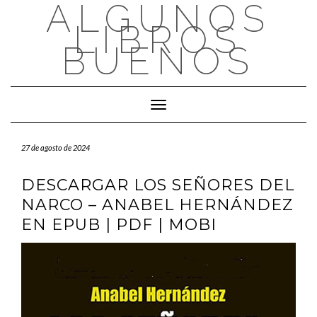
ALGUNOS
Saltar
al
LIBROS
contenido
BUENOS
Cambiar modo de navegación
27 de agosto de 2024
DESCARGAR LOS SEÑORES DEL
NARCO – ANABEL HERNÁNDEZ
EN EPUB | PDF | MOBI