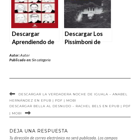
EPUB | PDF |
ciegos de Anabel
MOBI
García en EPUB |
PDF | MOBI
Descargar
Descargar Los
Aprendiendo de
Pissimboni de
los mejores –
Sònia Hernández
Autor:
Autor
Francisco Alcaide
en EPUB | PDF |
Publicado en:
Sin categoría
Hernández en
MOBI
EPUB | PDF |
MOBI
DESCARGAR LA VERDADERA NOCHE DE IGUALA – ANABEL
HERNÁNDEZ EN EPUB | PDF | MOBI
DESCARGAR BELLA AL DESNUDO – RACHEL BELS EN EPUB | PDF
| MOBI
DEJA UNA RESPUESTA
Tu dirección de correo electrónico no será publicada.
Los campos