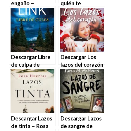
engaño –
quién te
Charlotte Link en
escondes? –
EPUB | PDF |
Charlotte Link en
MOBI
EPUB | PDF |
MOBI
Descargar Libre
Descargar Los
de culpa de
lazos del corazón
Charlotte Link en
de Sara Agnès L.
EPUB | PDF |
en EPUB | PDF |
MOBI
MOBI
Descargar Lazos
Descargar Lazos
de tinta – Rosa
de sangre de