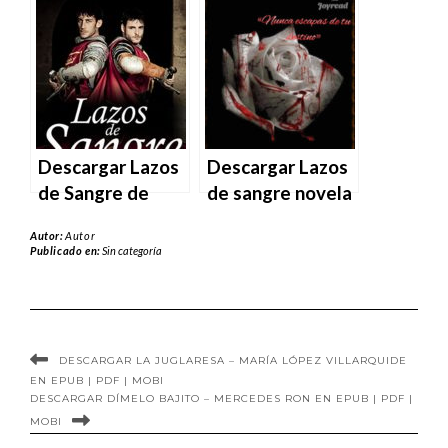
Huertas en EPUB
Karen M.
| PDF | MOBI
McManus en
EPUB | PDF |
MOBI
Descargar Lazos
Descargar Lazos
de Sangre de
de sangre novela
Myranda Wolf en
en EPUB | PDF |
Autor:
Autor
EPUB | PDF |
MOBI
Publicado en:
Sin categoría
MOBI
DESCARGAR LA JUGLARESA – MARÍA LÓPEZ VILLARQUIDE
EN EPUB | PDF | MOBI
DESCARGAR DÍMELO BAJITO – MERCEDES RON EN EPUB | PDF |
MOBI