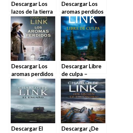
Descargar Los
Descargar Los
lazos de la tierra
aromas perdidos
de Charlotte Link
– Charlotte Link
en EPUB | PDF |
en EPUB | PDF |
MOBI
MOBI
Descargar Los
Descargar Libre
aromas perdidos
de culpa –
de Charlotte Link
Charlotte Link en
en EPUB | PDF |
EPUB | PDF |
MOBI
MOBI
Descargar El
Descargar ¿De