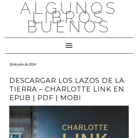
ALGUNOS
Saltar
al
LIBROS
contenido
BUENOS
Cambiar modo de navegación
18 de julio de 2024
DESCARGAR LOS LAZOS DE LA
TIERRA – CHARLOTTE LINK EN
EPUB | PDF | MOBI