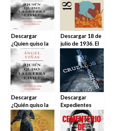
Zavala en EPUB |
PDF | MOBI
PDF | MOBI
Descargar
Descargar 18 de
¿Quien quiso la
julio de 1936. El
Guerra Civil? –
día que empezó
Ángel Viñas en
la Guerra Civil de
EPUB | PDF |
Pilar Mera Costas
MOBI
en EPUB | PDF |
MOBI
Descargar
Descargar
¿Quién quiso la
Expedientes
guerra civil? de
cruzados – Dani
Ángel Viñas
Vera en EPUB |
Martín en EPUB |
PDF | MOBI