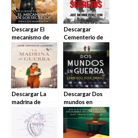
PDF | MOBI
Descargar El
Descargar
mecanismo de
Cementerio de
los secretos de
secretos – José
José Gil Romero
Antonio Pérez
y Goretti Irisarri
Ledo en EPUB |
en EPUB | PDF |
PDF | MOBI
MOBI
Descargar La
Descargar Dos
madrina de
mundos en
guerra – José
guerra de
Antonio Lucero
Francisco José
en EPUB | PDF |
Jurado en EPUB |
MOBI
PDF | MOBI