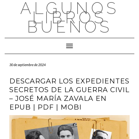
ALGUNOS
Saltar
al
LIBROS
contenido
BUENOS
Cambiar modo de navegación
30 de septiembre de 2024
DESCARGAR LOS EXPEDIENTES
SECRETOS DE LA GUERRA CIVIL
– JOSÉ MARÍA ZAVALA EN
EPUB | PDF | MOBI