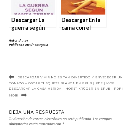
Descargar La
Descargar En la
guerra según
cama con el
Santa Teresa de
hombre
Autor:
Autor
María Folguera
inapropiado –
Publicado en:
Sin categoría
de la Cámara en
José María
EPUB | PDF |
Guelbenzu en
MOBI
EPUB | PDF |
MOBI
DESCARGAR VIVIR NO ES TAN DIVERTIDO Y ENVEJECER UN
COÑAZO – OSCAR TUSQUETS BLANCA EN EPUB | PDF | MOBI
DESCARGAR LA CASA HERIDA – HORST KRÜGER EN EPUB | PDF |
MOBI
DEJA UNA RESPUESTA
Tu dirección de correo electrónico no será publicada.
Los campos
obligatorios están marcados con
*