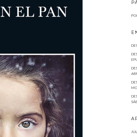
P
POL
E
DE
DES
EPU
DES
AR
DES
MO
DE
SÁE
A
JUL