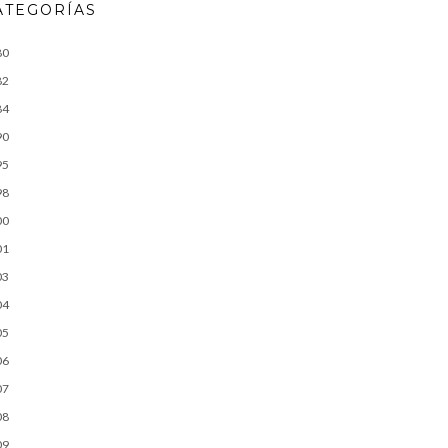
ATEGORÍAS
80
82
84
90
95
98
00
01
03
04
05
06
07
08
09