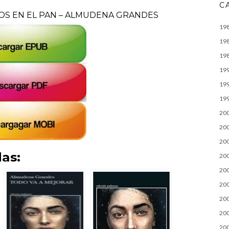
C
OS EN EL PAN – ALMUDENA GRANDES
19
19
19
19
19
19
20
20
20
as:
20
20
20
20
20
20