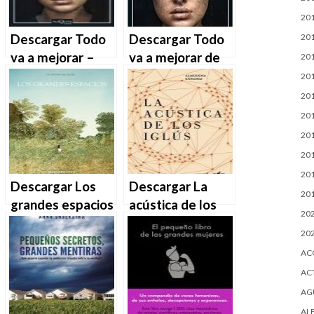
20
Descargar Todo
Descargar Todo
20
va a mejorar –
va a mejorar de
20
Almudena
Almudena
20
Grandes en EPUB
Grandes en EPUB
20
| PDF | MOBI
| PDF | MOBI
20
20
20
20
Descargar Los
Descargar La
20
grandes espacios
acústica de los
20
de Catherine
iglús de
20
Meurisse en
Almudena
AC
EPUB | PDF |
Sánchez en EPUB
AC
MOBI
| PDF | MOBI
AG
AL