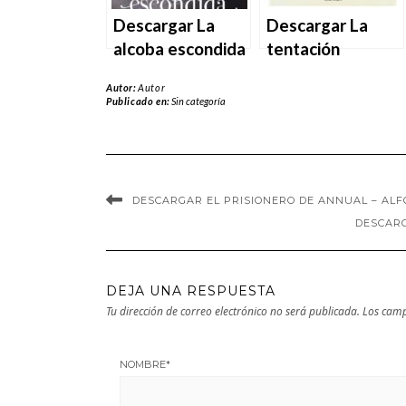
Descargar La
Descargar La
alcoba escondida
tentación
– Almudena
totalitaria –
Autor:
Autor
Navarro en EPUB
Almudena Negro
Publicado en:
Sin categoría
| PDF | MOBI
Jorge Vilches en
EPUB | PDF |
MOBI
DESCARGAR EL PRISIONERO DE ANNUAL – ALF
DESCARG
DEJA UNA RESPUESTA
Tu dirección de correo electrónico no será publicada.
Los camp
NOMBRE
*