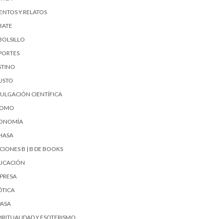
ENTOS Y RELATOS
BATE
BOLSILLO
PORTES
STINO
USTO
VULGACIÓN CIENTÍFICA
UOMO
ONOMÍA
HASA
CIONES B | B DE BOOKS
UCACIÓN
PRESA
ÓTICA
PASA
PIRITUALIDAD Y ESOTERISMO