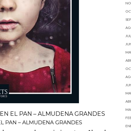
NO
OC
SE
AG
JUL
JU
MA
ABR
OC
AG
JU
MA
ABR
MA
 EN EL PAN – ALMUDENA GRANDES
FE
 EL PAN – ALMUDENA GRANDES
EN