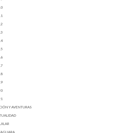
10
11
12
13
14
15
16
17
18
19
20
21
CIÓN Y AVENTURAS
TUALIDAD
UILAR
FAGUARA