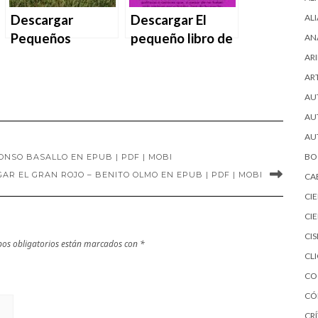
Descargar
Descargar El
AL
Pequeños
pequeño libro de
AN
secretos,
las grandes
ARI
grandes mentiras
mujeres de
AR
de Anna
Carmen Gallardo
AU
Snoekstra en
en EPUB | PDF |
AU
EPUB | PDF |
MOBI
AU
MOBI
BO
ONSO BASALLO EN EPUB | PDF | MOBI
AR EL GRAN ROJO – BENITO OLMO EN EPUB | PDF | MOBI
CA
CI
CI
CI
os obligatorios están marcados con
*
CL
CO
CÓ
CRÍ