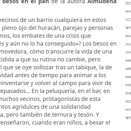
 besos en el pan
de la autora
Almudena
DI
NO
 vecinos de un barrio cualquiera en estos
OC
n pleno ojo del huracán, parejas y personas
SE
anos, los embates de una crisis que
AG
és y aún no lo ha conseguido»? Los besos en
JUL
nmovedora, cómo transcurre la vida de una
JU
cidida a que su rutina no cambie, pero
MA
 que se oye sollozar tras un tabique, la de
ABR
vidad antes de tiempo para animar a los
MA
inventarse y volver al campo para vivir de
FE
tepasados… En la peluquería, en el bar, en
EN
, muchos vecinos, protagonistas de esta
DI
ntos agridulces de una solidaridad
NO
a, pero también de ternura y tesón. Y
SE
enseñaron, cuando eran niños, a besar el