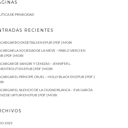
ÁGINAS
ÍTICA DE PRIVACIDAD
NTRADAS RECIENTES
SCARGAR BOOKDETAILS EN EPUB | PDF | MOBI
CARGAR LA SOCIEDAD DE LA NIEVE – PABLO VIERCI EN
B | PDF | MOBI
CARGAR DE SANGRE Y CENIZAS – JENNIFER L.
MENTROUT EN EPUB | PDF | MOBI
CARGAR EL PRÍNCIPE CRUEL – HOLLY BLACK EN EPUB | PDF |
BI
SCARGAR EL SILENCIO DE LA CIUDAD BLANCA – EVA GARCÍA
NZ DE URTURI EN EPUB | PDF | MOBI
RCHIVOS
IO 2025