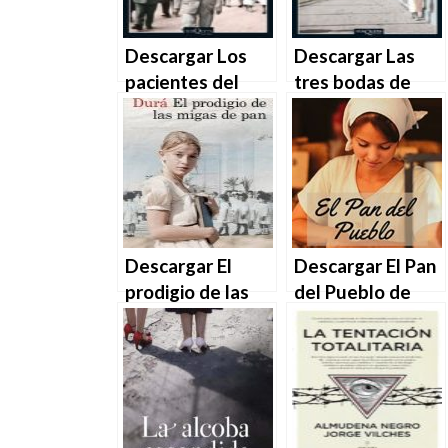
Descargar Los
Descargar Las
pacientes del
tres bodas de
doctor García –
Manolita –
Almudena
Almudena
Grandes en EPUB
Grandes en EPUB
| PDF | MOBI
| PDF | MOBI
Descargar El
Descargar El Pan
prodigio de las
del Pueblo de
migas de pan de
Lilith Duran en
Marga Durá en
EPUB | PDF |
EPUB | PDF |
MOBI
MOBI