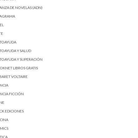
IANZA DE NOVELAS (ADN)
AGRAMA
EL
TE
TOAYUDA
TOAYUDA Y SALUD
TOAYUDA Y SUPERACIÓN
OKNET LIBROS GRATIS
BARET VOLTAIRE
ENCIA
ENCIA FICCIÓN
SNE
ICK EDICIONES
CINA
MICS
TICA