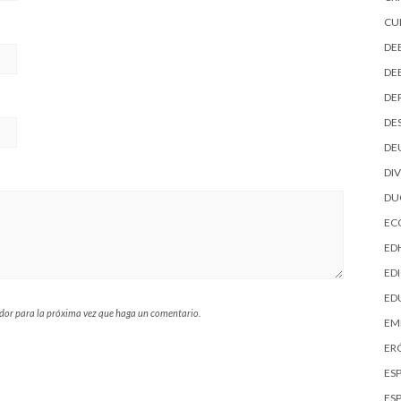
CU
DE
DE
DE
DE
DE
DI
D
EC
ED
EDI
ED
ador para la próxima vez que haga un comentario.
EM
ER
ES
ES