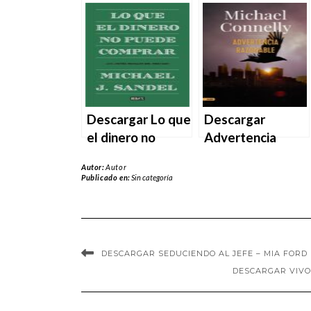
Frank en EPUB |
momento que el
PDF | MOBI
futuro de
Michael J. Fox en
EPUB | PDF |
MOBI
Descargar Lo que
Descargar
el dinero no
Advertencia
puede comprar –
razonable –
Autor:
Autor
Michael J. Sandel
Michael Connelly
Publicado en:
Sin categoría
en EPUB | PDF |
en EPUB | PDF |
MOBI
MOBI
DESCARGAR SEDUCIENDO AL JEFE – MIA FORD 
DESCARGAR VIVO