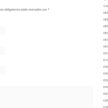
CU
os obligatorios están marcados con
*
DE
DE
DE
DE
DE
DI
D
EC
ED
EDI
ED
EM
ER
ES
ES