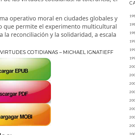
C
19
tema operativo moral en ciudades globales y
19
to que permite el experimento multicultural
a la reconciliación y la solidaridad, a escala
19
19
19
 VIRTUDES COTIDIANAS – MICHAEL IGNATIEFF
19
20
20
20
20
20
20
20
20
20