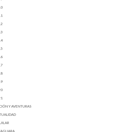
10
11
12
13
14
15
16
17
18
19
20
21
CIÓN Y AVENTURAS
TUALIDAD
UILAR
FAGUARA