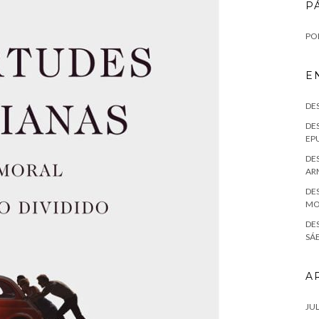
P
POL
E
DE
DES
EPU
DES
AR
DES
MO
DE
SÁE
A
JUL