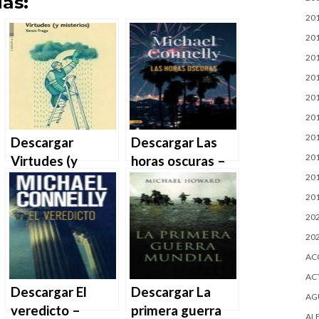
as:
20
20
20
20
20
20
20
Descargar
Descargar Las
20
Virtudes (y
horas oscuras –
misterios) de
Michael Connelly
20
Xesús Fraga en
en EPUB | PDF |
20
EPUB | PDF |
MOBI
20
MOBI
20
AC
AC
Descargar El
Descargar La
AG
veredicto –
primera guerra
AL