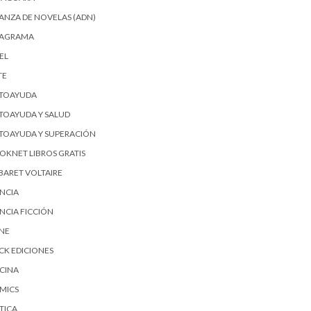
IANZA DE NOVELAS (ADN)
AGRAMA
EL
TE
TOAYUDA
TOAYUDA Y SALUD
TOAYUDA Y SUPERACIÓN
OKNET LIBROS GRATIS
BARET VOLTAIRE
ENCIA
ENCIA FICCIÓN
SNE
ICK EDICIONES
CINA
MICS
TICA