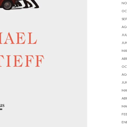
NO
OC
SE
AG
JUL
JU
MA
ABR
OC
AG
JU
MA
ABR
MA
FE
EN