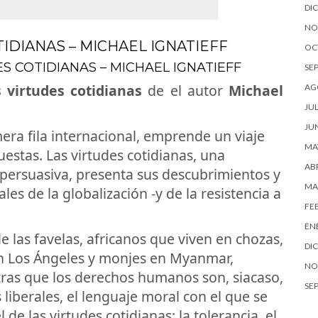
DI
NO
TIDIANAS – MICHAEL IGNATIEFF
OC
S COTIDIANAS – MICHAEL IGNATIEFF
SE
 virtudes cotidianas
de el autor
Michael
AG
JUL
JU
mera fila internacional, emprende un viaje
MA
estas. Las virtudes cotidianas, una
ABR
 persuasiva, presenta sus descubrimientos y
MA
les de la globalización -y de la resistencia a
FE
EN
e las favelas, africanos que viven en chozas,
DI
en Los Ángeles y monjes en Myanmar,
NO
tras que los derechos humanos son, siacaso,
SE
s liberales, el lenguaje moral con el que se
 de las virtudes cotidianas: la tolerancia, el