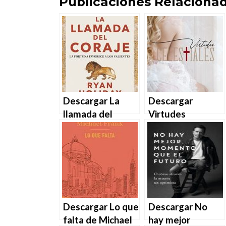
Publicaciones Relacionad
Descargar La
Descargar
llamada del
Virtudes
coraje (Las 4
Celestiales
virtudes estoicas
(Divinos castigos
1) de Ryan
nº 2) de Lúthien
Holiday en EPUB |
Númenessë en
PDF | MOBI
EPUB | PDF |
MOBI
Descargar Lo que
Descargar No
falta de Michael
hay mejor