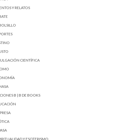
ENTOS Y RELATOS
BATE
BOLSILLO
PORTES
STINO
USTO
VULGACIÓN CIENTÍFICA
UOMO
ONOMÍA
HASA
CIONES B | B DE BOOKS
UCACIÓN
PRESA
ÓTICA
PASA
PIRITUALIDAD Y ESOTERISMO