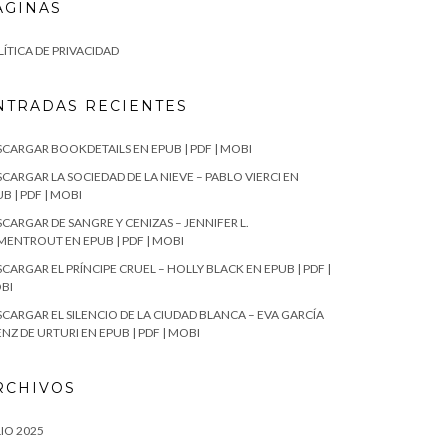
ÁGINAS
ÍTICA DE PRIVACIDAD
NTRADAS RECIENTES
SCARGAR BOOKDETAILS EN EPUB | PDF | MOBI
CARGAR LA SOCIEDAD DE LA NIEVE – PABLO VIERCI EN
B | PDF | MOBI
CARGAR DE SANGRE Y CENIZAS – JENNIFER L.
MENTROUT EN EPUB | PDF | MOBI
CARGAR EL PRÍNCIPE CRUEL – HOLLY BLACK EN EPUB | PDF |
BI
SCARGAR EL SILENCIO DE LA CIUDAD BLANCA – EVA GARCÍA
NZ DE URTURI EN EPUB | PDF | MOBI
RCHIVOS
IO 2025