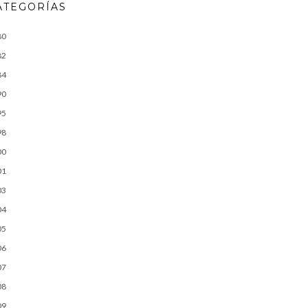
ATEGORÍAS
80
82
84
90
95
98
00
01
03
04
05
06
07
08
09