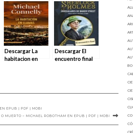
Michael Connelly
mundial –
AL
en EPUB | PDF |
Michael Howard
AN
MOBI
en EPUB | PDF |
ARI
MOBI
AR
AU
AU
Descargar La
Descargar El
AU
habitacion en
encuentro final
llamas – Michael
de Michael Citrin
BO
Connelly en EPUB
y Tracy Mack en
CA
| PDF | MOBI
EPUB | PDF |
CI
MOBI
CI
CI
CL
EN EPUB | PDF | MOBI
CO
 O MUERTO – MICHAEL ROBOTHAM EN EPUB | PDF | MOBI
CÓ
CRÍ