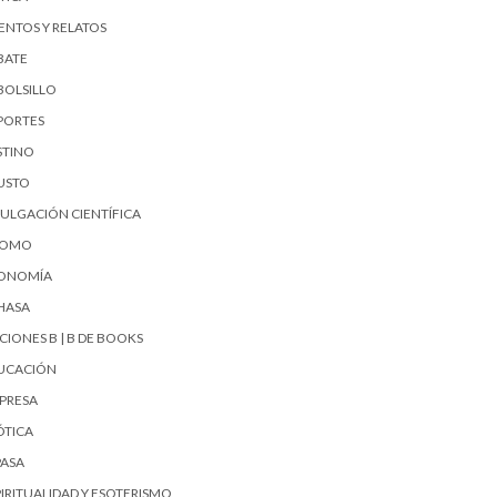
ENTOS Y RELATOS
BATE
BOLSILLO
PORTES
STINO
USTO
VULGACIÓN CIENTÍFICA
UOMO
ONOMÍA
HASA
CIONES B | B DE BOOKS
UCACIÓN
PRESA
ÓTICA
PASA
PIRITUALIDAD Y ESOTERISMO