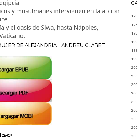
egipcia,
C
licos y musulmanes intervienen en la acción
19
uce
19
ía y el oasis de Siwa, hasta Nápoles,
19
 Vaticano.
19
 MUJER DE ALEJANDRÍA – ANDREU CLARET
19
19
20
20
20
20
20
20
20
20
as:
20