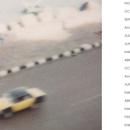
NO
OC
SE
AG
JUL
JU
MA
ABR
OC
AG
JU
MA
ABR
MA
FE
EN