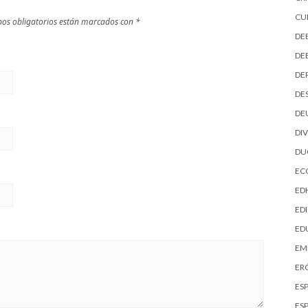
CU
os obligatorios están marcados con
*
DE
DE
DE
DE
DE
DI
D
EC
ED
EDI
ED
EM
ER
ES
ES