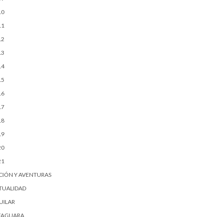
10
11
12
13
14
15
16
17
18
19
20
21
CIÓN Y AVENTURAS
TUALIDAD
UILAR
FAGUARA