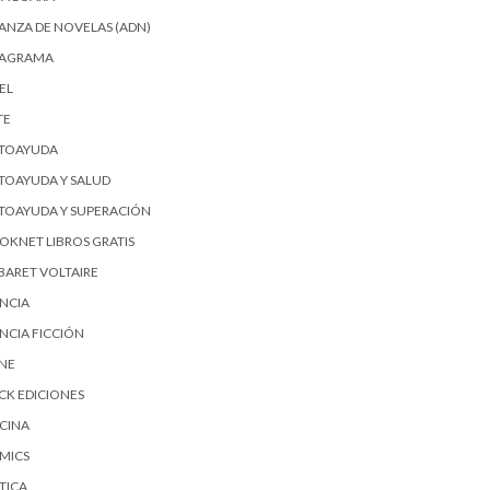
IANZA DE NOVELAS (ADN)
AGRAMA
EL
TE
TOAYUDA
TOAYUDA Y SALUD
TOAYUDA Y SUPERACIÓN
OKNET LIBROS GRATIS
BARET VOLTAIRE
ENCIA
ENCIA FICCIÓN
SNE
ICK EDICIONES
CINA
MICS
TICA