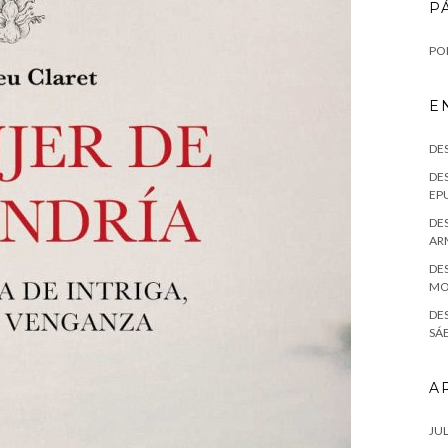
P
POL
E
DE
DES
EPU
DES
AR
DES
MO
DE
SÁE
A
JUL