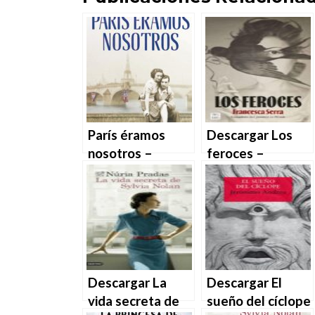
París éramos
Descargar Los
nosotros –
feroces –
Andreu Claret
Francesca Serra
en EPUB | PDF |
MOBI
Descargar La
Descargar El
vida secreta de
sueño del cíclope