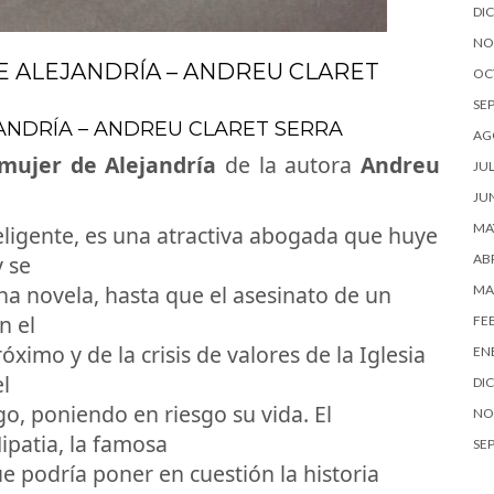
DI
NO
E ALEJANDRÍA – ANDREU CLARET
OC
SE
JANDRÍA – ANDREU CLARET SERRA
AG
mujer de Alejandría
de la autora
Andreu
JUL
JU
MA
teligente, es una atractiva abogada que huye
 se
ABR
una novela, hasta que el asesinato de un
MA
n el
FE
óximo y de la crisis de valores de la Iglesia
EN
el
DI
o, poniendo en riesgo su vida. El
NO
ipatia, la famosa
SE
ue podría poner en cuestión la historia