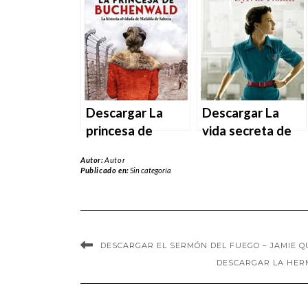
Sylvia Nolan –
– Jerónimo
Núria Pradas
Andreu en EPUB |
Andreu en EPUB |
PDF | MOBI
PDF | MOBI
Descargar La
Descargar La
princesa de
vida secreta de
Buchenwald de
Sylvia Nolan de
Autor:
Autor
Ana Andreu
Núria Pradas
Publicado en:
Sin categoría
Baquero en EPUB
Andreu en EPUB |
| PDF | MOBI
PDF | MOBI
DESCARGAR EL SERMÓN DEL FUEGO – JAMIE QU
DESCARGAR LA HERM