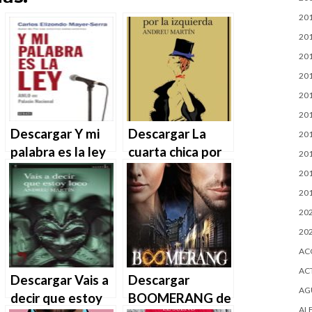
20
20
20
20
20
20
Descargar Y mi
Descargar La
20
palabra es la ley
cuarta chica por
20
– Carlos Elizondo
la izquierda –
20
Mayer-Serra en
Andreu Martín en
20
EPUB | PDF |
EPUB | PDF |
20
MOBI
MOBI
20
AC
AC
Descargar Vais a
Descargar
AG
decir que estoy
BOOMERANG de
AL