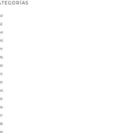
ATEGORÍAS
80
82
84
90
95
98
00
01
03
04
05
06
07
08
09