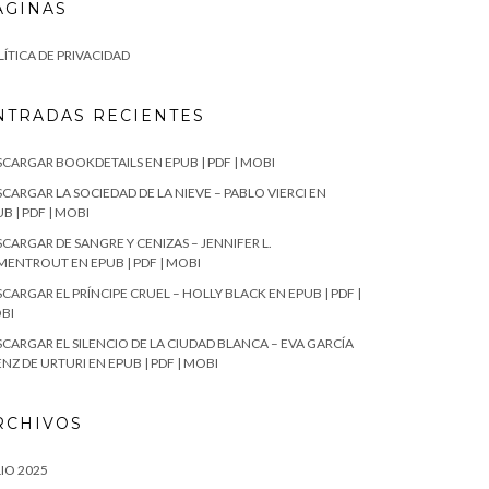
ÁGINAS
ÍTICA DE PRIVACIDAD
NTRADAS RECIENTES
SCARGAR BOOKDETAILS EN EPUB | PDF | MOBI
CARGAR LA SOCIEDAD DE LA NIEVE – PABLO VIERCI EN
B | PDF | MOBI
CARGAR DE SANGRE Y CENIZAS – JENNIFER L.
MENTROUT EN EPUB | PDF | MOBI
CARGAR EL PRÍNCIPE CRUEL – HOLLY BLACK EN EPUB | PDF |
BI
SCARGAR EL SILENCIO DE LA CIUDAD BLANCA – EVA GARCÍA
NZ DE URTURI EN EPUB | PDF | MOBI
RCHIVOS
IO 2025