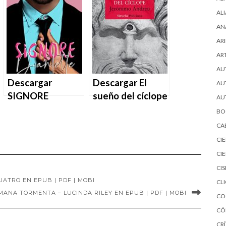
loco – Andreu
OLGA ANDREU
AL
Martín en EPUB |
en EPUB | PDF |
AN
PDF | MOBI
MOBI
ARI
AR
AU
Descargar
Descargar El
AU
SIGNORE
sueño del cíclope
AU
DIANTELLE de
de Jerónimo
BO
OLGA ANDREU
Andreu en EPUB |
CA
en EPUB | PDF |
PDF | MOBI
CI
MOBI
CI
CI
ATRO EN EPUB | PDF | MOBI
CL
ANA TORMENTA – LUCINDA RILEY EN EPUB | PDF | MOBI
CO
CÓ
CRÍ