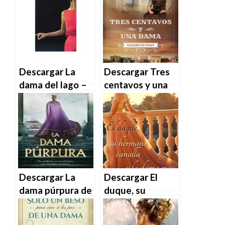
Manuel Sanchez
en EPUB | PDF |
en EPUB | PDF |
MOBI
MOBI
Descargar La
Descargar Tres
dama del lago –
centavos y una
Laura Lippman en
dama de
EPUB | PDF |
Elizabeth Urian
MOBI
en EPUB | PDF |
MOBI
Descargar La
Descargar El
dama púrpura de
duque, su
Javier Torras de
hermano canalla
Ugarte en EPUB |
y la dama más