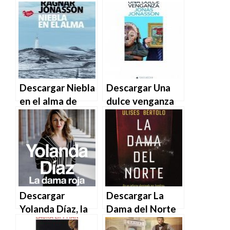
Ragnar Jónasson
miedo – Ragnar
en EPUB | PDF |
Jónasson en
MOBI
EPUB | PDF |
MOBI
Descargar Niebla
Descargar Una
en el alma de
dulce venganza
Ragnar Jónasson
de Jonas
en EPUB | PDF |
Jonasson en
MOBI
EPUB | PDF |
MOBI
Descargar
Descargar La
Yolanda Díaz, la
Dama del Norte
dama roja de
– Ulises Bértolo