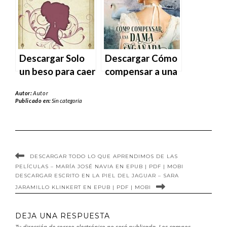
PDF | MOBI
bella del reino de
Olivia Kiss en
EPUB | PDF |
MOBI
Descargar Solo
Descargar Cómo
un beso para caer
compensar a una
a los pies de una
dama engañada
Autor:
Autor
dama (Los
de Ann J. Bennet
Publicado en:
Sin categoría
irresistibles
en EPUB | PDF |
Trevelyan 4) de
MOBI
Nuria Rivera en
EPUB | PDF |
DESCARGAR TODO LO QUE APRENDIMOS DE LAS
MOBI
PELÍCULAS – MARÍA JOSÉ NAVIA EN EPUB | PDF | MOBI
DESCARGAR ESCRITO EN LA PIEL DEL JAGUAR – SARA
JARAMILLO KLINKERT EN EPUB | PDF | MOBI
DEJA UNA RESPUESTA