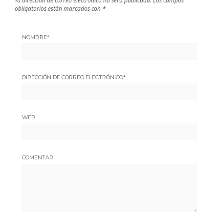
Tu dirección de correo electrónico no será publicada.
Los campos
obligatorios están marcados con
*
NOMBRE
*
DIRECCIÓN DE CORREO ELECTRÓNICO
*
WEB
COMENTAR