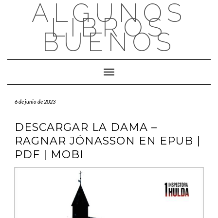
ALGUNOS
Saltar
al
LIBROS
contenido
BUENOS
Cambiar modo de navegación
6 de junio de 2023
DESCARGAR LA DAMA –
RAGNAR JÓNASSON EN EPUB |
PDF | MOBI