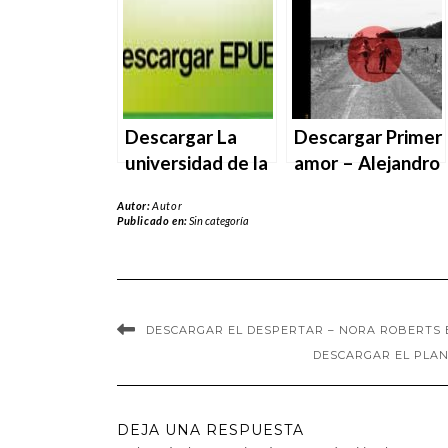
Alandes en EPUB
en EPUB | PDF |
| PDF | MOBI
MOBI
Descargar La
Descargar Primer
universidad de la
amor – Alejandro
posverdad de
Gándara en EPUB
Autor:
Autor
Alejandro Zaera-
| PDF | MOBI
Publicado en:
Sin categoría
Polo en EPUB |
PDF | MOBI
DESCARGAR EL DESPERTAR – NORA ROBERTS E
DESCARGAR EL PLANE
DEJA UNA RESPUESTA