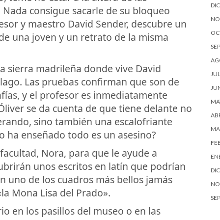
DI
. Nada consigue sacarle de su bloqueo
NO
fesor y maestro David Sender, descubre un
OC
 de una joven y un retrato de la misma
SE
AG
la sierra madrileña donde vive David
JUL
 lago. Las pruebas confirman que son de
JU
afías, y el profesor es inmediatamente
MA
 Óliver se da cuenta de que tiene delante no
ABR
perando, sino también una escalofriante
MA
lo ha enseñado todo es un asesino?
FE
facultad, Nora, para que le ayude a
EN
ubrirán unos escritos en latín que podrían
DI
con uno de los cuadros más bellos jamás
NO
«la Mona Lisa del Prado».
SE
io en los pasillos del museo o en las