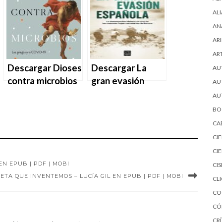
EPUB | PDF |
Pardos en EPUB |
AL
MOBI
PDF | MOBI
AN
ARI
AR
Descargar Dioses
Descargar La
AU
contra microbios
gran evasión
AU
– Alejandro
española –
AU
Gándara en EPUB
Alejandro Torrús
BO
| PDF | MOBI
en EPUB | PDF |
CA
MOBI
CI
CI
N EPUB | PDF | MOBI
CI
TA QUE INVENTEMOS – LUCÍA GIL EN EPUB | PDF | MOBI
CL
CO
CÓ
CRÍ