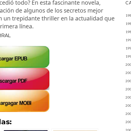
ucedió todo? En esta fascinante novela,
C
gación de algunos de los secretos mejor
19
 un trepidante thriller en la actualidad que
19
rimera línea.
19
RRAL
19
19
19
20
20
20
20
20
20
20
as:
20
20