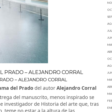
NO
OC
SE
AG
JUL
JU
MA
ABR
OC
AG
EL PRADO – ALEJANDRO CORRAL
JU
PRADO – ALEJANDRO CORRAL
MA
ama del Prado
del autor
Alejandro Corral
ABR
MA
trega del manuscrito, menos inspirado se
FE
 e investigador de Historia del arte que, tras
EN
, teme no estar a la altura de las