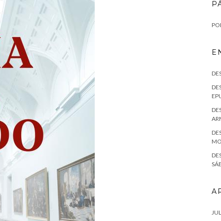
P
POL
E
DE
DES
EPU
DES
AR
DES
MO
DE
SÁE
A
JUL