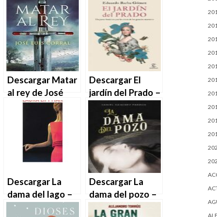
20
20
20
20
20
Descargar Matar
Descargar El
20
al rey de José
jardín del Prado –
20
Luis Corral
Eduardo Barba
20
Lafuente en
Gómez en EPUB |
20
EPUB | PDF |
PDF | MOBI
20
MOBI
20
20
AC
Descargar La
Descargar La
AC
dama del lago –
dama del pozo –
AG
Laura Lippman en
Daniel Sánchez
AL