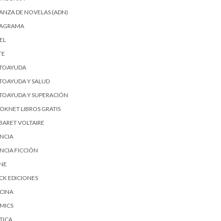
IANZA DE NOVELAS (ADN)
AGRAMA
EL
TE
TOAYUDA
TOAYUDA Y SALUD
TOAYUDA Y SUPERACIÓN
OKNET LIBROS GRATIS
BARET VOLTAIRE
ENCIA
ENCIA FICCIÓN
SNE
ICK EDICIONES
CINA
MICS
TICA