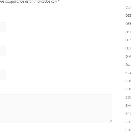
os obligatorios están marcados con
*
CU
DE
DE
DE
DE
DE
DI
D
EC
ED
EDI
ED
EM
ER
ES
ES