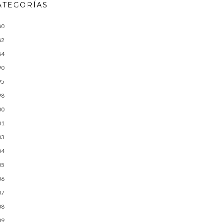
ATEGORÍAS
80
82
84
90
95
98
00
01
03
04
05
06
07
08
09