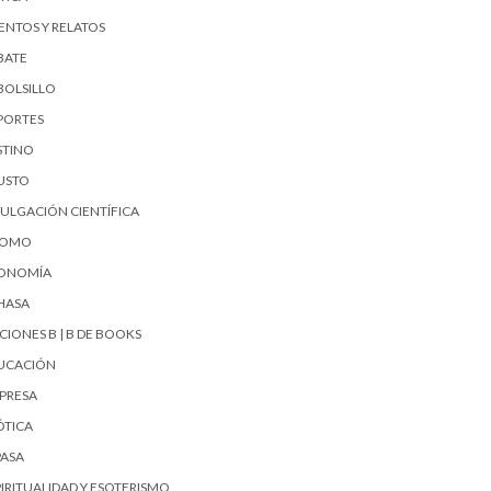
ENTOS Y RELATOS
BATE
BOLSILLO
PORTES
STINO
USTO
VULGACIÓN CIENTÍFICA
UOMO
ONOMÍA
HASA
CIONES B | B DE BOOKS
UCACIÓN
PRESA
ÓTICA
PASA
PIRITUALIDAD Y ESOTERISMO