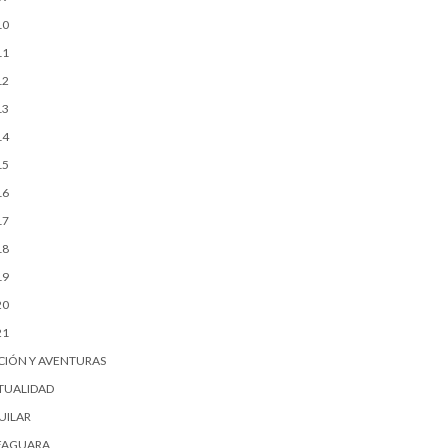
10
11
12
13
14
15
16
17
18
19
20
21
CIÓN Y AVENTURAS
TUALIDAD
UILAR
FAGUARA