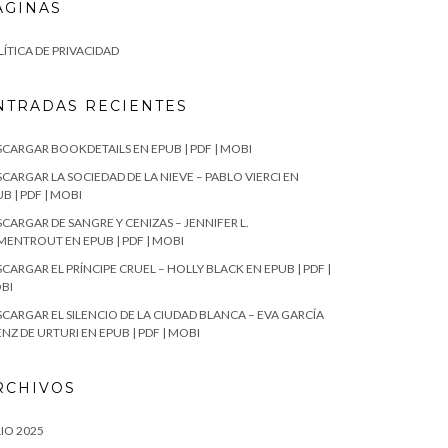
ÁGINAS
ÍTICA DE PRIVACIDAD
NTRADAS RECIENTES
SCARGAR BOOKDETAILS EN EPUB | PDF | MOBI
CARGAR LA SOCIEDAD DE LA NIEVE – PABLO VIERCI EN
B | PDF | MOBI
CARGAR DE SANGRE Y CENIZAS – JENNIFER L.
MENTROUT EN EPUB | PDF | MOBI
CARGAR EL PRÍNCIPE CRUEL – HOLLY BLACK EN EPUB | PDF |
BI
SCARGAR EL SILENCIO DE LA CIUDAD BLANCA – EVA GARCÍA
NZ DE URTURI EN EPUB | PDF | MOBI
RCHIVOS
IO 2025