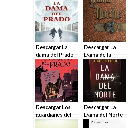
Descargar La
Descargar La
dama del Prado
Dama de la
de Alejandro
Noche de
Corral en EPUB |
Alejandro
PDF | MOBI
Arnaldos en
EPUB | PDF |
MOBI
Descargar Los
Descargar La
guardianes del
Dama del Norte
Prado de Javier
– Ulises Bértolo