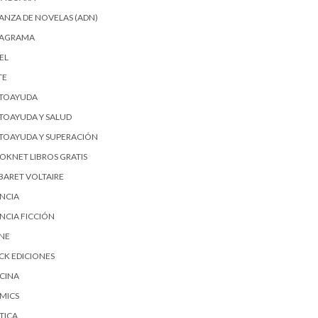
IANZA DE NOVELAS (ADN)
AGRAMA
EL
TE
TOAYUDA
TOAYUDA Y SALUD
TOAYUDA Y SUPERACIÓN
OKNET LIBROS GRATIS
BARET VOLTAIRE
ENCIA
ENCIA FICCIÓN
SNE
ICK EDICIONES
CINA
MICS
TICA