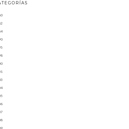
ATEGORÍAS
80
82
84
90
95
98
00
01
03
04
05
06
07
08
09