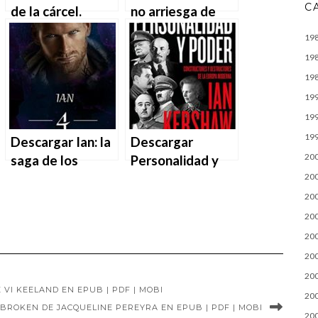
C
de la cárcel.
no arriesga de
Belmarsh:
Jeffrey Archer en
19
Infierno de
EPUB | PDF |
19
Jeffrey Archer en
MOBI
19
EPUB | PDF |
19
MOBI
19
19
Descargar Ian: la
Descargar
20
saga de los
Personalidad y
hermanos
poder de Ian
20
Chandelin 4 de
Kershaw en EPUB
20
Virginie
| PDF | MOBI
20
M.CANSIER en
20
EPUB | PDF |
20
MOBI
20
VI KEELAND EN EPUB | PDF | MOBI
20
BROKEN DE JACQUELINE PEREYRA EN EPUB | PDF | MOBI
20