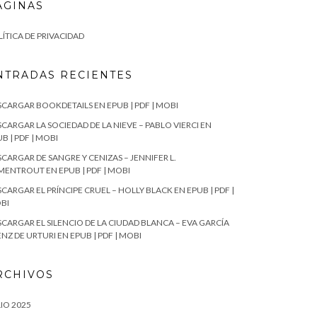
ÁGINAS
ÍTICA DE PRIVACIDAD
NTRADAS RECIENTES
SCARGAR BOOKDETAILS EN EPUB | PDF | MOBI
CARGAR LA SOCIEDAD DE LA NIEVE – PABLO VIERCI EN
B | PDF | MOBI
CARGAR DE SANGRE Y CENIZAS – JENNIFER L.
MENTROUT EN EPUB | PDF | MOBI
CARGAR EL PRÍNCIPE CRUEL – HOLLY BLACK EN EPUB | PDF |
BI
SCARGAR EL SILENCIO DE LA CIUDAD BLANCA – EVA GARCÍA
NZ DE URTURI EN EPUB | PDF | MOBI
RCHIVOS
IO 2025