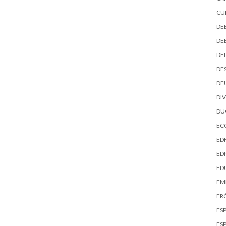
CU
DE
DE
DE
DE
DE
DI
D
EC
ED
EDI
ED
EM
ER
ES
ES