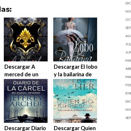
DI
as:
NO
OC
SE
AG
JUL
JU
MA
Descargar A
Descargar El lobo
ABR
merced de un
y la bailarina de
MA
vampiro de
Martha Molina en
FE
Martha Molina en
EPUB | PDF |
EN
EPUB | PDF |
MOBI
DI
MOBI
NO
SE
Descargar Diario
Descargar Quien