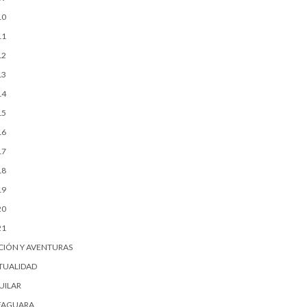
10
11
12
13
14
15
16
17
18
19
20
21
CIÓN Y AVENTURAS
TUALIDAD
UILAR
FAGUARA