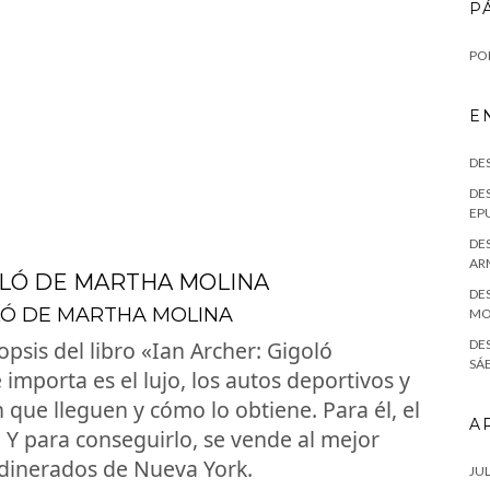
P
POL
E
DE
DES
EPU
DES
AR
GOLÓ DE MARTHA MOLINA
DES
OLÓ DE MARTHA MOLINA
MO
psis del libro «Ian Archer: Gigoló
DE
SÁE
 importa es el lujo, los autos deportivos y
 que lleguen y cómo lo obtiene. Para él, el
A
! Y para conseguirlo, se vende al mejor
 adinerados de Nueva York.
JUL