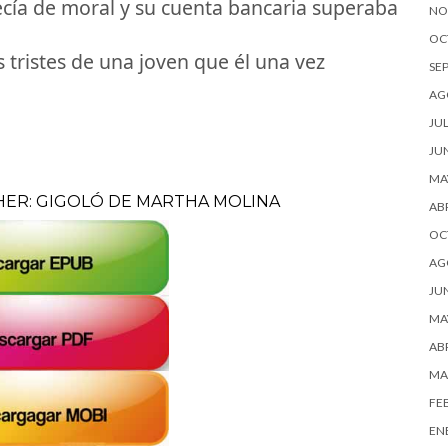
recía de moral y su cuenta bancaria superaba
NO
OC
 tristes de una joven que él una vez
SE
AG
JUL
JU
MA
HER: GIGOLÓ DE MARTHA MOLINA
ABR
OC
AG
JU
MA
ABR
MA
FE
EN