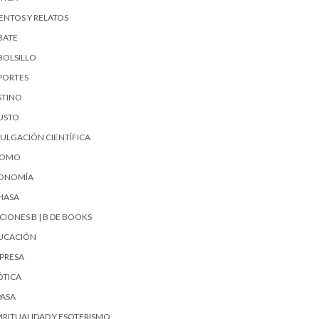
ENTOS Y RELATOS
BATE
BOLSILLO
PORTES
STINO
USTO
VULGACIÓN CIENTÍFICA
UOMO
ONOMÍA
HASA
CIONES B | B DE BOOKS
UCACIÓN
PRESA
ÓTICA
PASA
PIRITUALIDAD Y ESOTERISMO