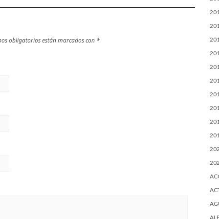
20
20
20
os obligatorios están marcados con
*
20
20
20
20
20
20
20
20
20
AC
AC
AG
AL