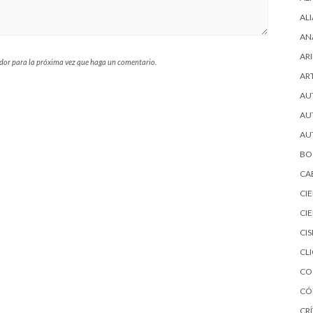
AL
AN
ARI
ador para la próxima vez que haga un comentario.
AR
AU
AU
AU
BO
CA
CI
CI
CI
CL
CO
CÓ
CRÍ