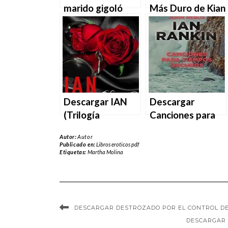
marido gigoló
Más Duro de Kian
novela en EPUB |
Archer en EPUB |
PDF | MOBI
PDF | MOBI
Descargar IAN
Descargar
(Trilogía
Canciones para
CALLUM nº 2) de
tiempos oscuros
Autor:
Autor
Paz Iribarne en
de Ian Rankin en
Publicado en:
Libros eroticos pdf
Etiquetas:
Martha Molina
EPUB | PDF |
EPUB | PDF |
MOBI
MOBI
DESCARGAR DESTROZADO POR EL CONTROL DE 
DESCARGAR 