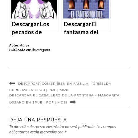
Descargar Los
Descargar El
pecados de
fantasma del
nuestros padres
hotel Hillary de
Autor:
Autor
de Åsa Larsson
Oliver Crook en
Publicado en:
Sin categoría
en EPUB | PDF |
EPUB | PDF |
MOBI
MOBI
DESCARGAR COMER BIEN EN FAMILIA – GRISELDA
HERRERO EN EPUB | PDF | MOBI
DESCARGAR EL CABALLERO DE LA FRONTERA – MARGARITA
LOZANO EN EPUB | PDF | MOBI
DEJA UNA RESPUESTA
Tu dirección de correo electrónico no será publicada.
Los campos
obligatorios están marcados con
*