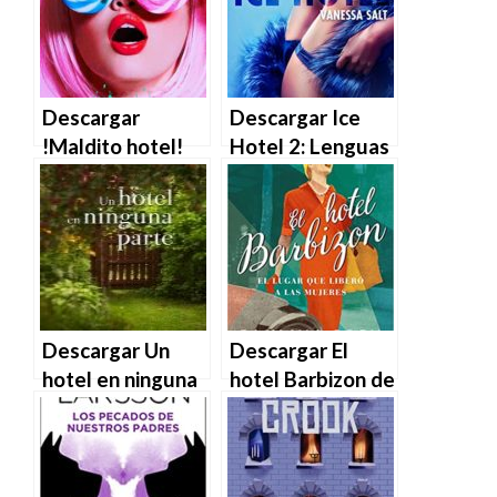
MOBI
Descargar
Descargar Ice
!Maldito hotel!
Hotel 2: Lenguas
de Verónica
de hielo de
García Montiel en
Vanessa Salt en
EPUB | PDF |
EPUB | PDF |
MOBI
MOBI
Descargar Un
Descargar El
hotel en ninguna
hotel Barbizon de
parte de Mónica
Paulina Bren en
Gutiérrez en
EPUB | PDF |
EPUB | PDF |
MOBI
MOBI