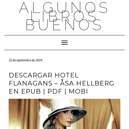
ALGUNOS
Saltar
al
LIBROS
contenido
BUENOS
Cambiar modo de navegación
22 de septiembre de 2024
DESCARGAR HOTEL
FLANAGANS – ÅSA HELLBERG
EN EPUB | PDF | MOBI