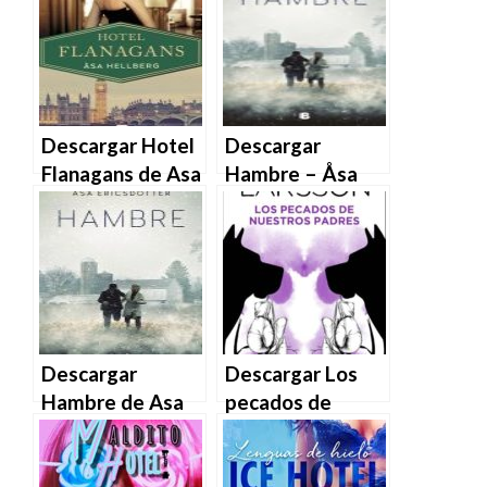
Descargar Hotel
Descargar
Flanagans de Asa
Hambre – Åsa
Hellberg en EPUB
Ericsdotter – Åsa
| PDF | MOBI
Ericsdotter en
EPUB | PDF |
MOBI
Descargar
Descargar Los
Hambre de Asa
pecados de
Ericsdotter en
nuestros padres
EPUB | PDF |
– Åsa Larsson en
MOBI
EPUB | PDF |