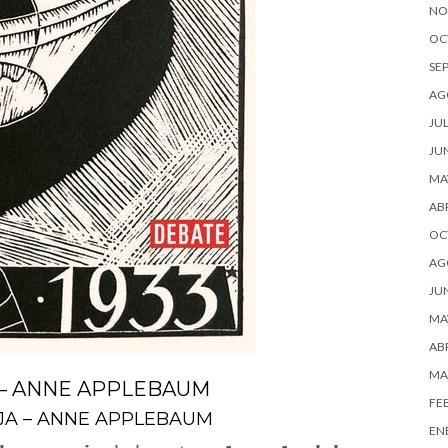
NO
OC
SE
AG
JUL
JU
MA
ABR
OC
AG
JU
MA
ABR
MA
 – ANNE APPLEBAUM
FE
JA – ANNE APPLEBAUM
EN