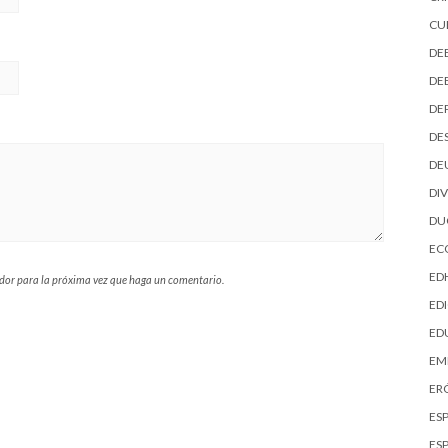
CU
DE
DE
DE
DE
DE
DI
D
EC
ED
ador para la próxima vez que haga un comentario.
EDI
ED
EM
ER
ES
ES