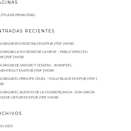
ÁGINAS
ÍTICA DE PRIVACIDAD
NTRADAS RECIENTES
SCARGAR BOOKDETAILS EN EPUB | PDF | MOBI
CARGAR LA SOCIEDAD DE LA NIEVE – PABLO VIERCI EN
B | PDF | MOBI
CARGAR DE SANGRE Y CENIZAS – JENNIFER L.
MENTROUT EN EPUB | PDF | MOBI
CARGAR EL PRÍNCIPE CRUEL – HOLLY BLACK EN EPUB | PDF |
BI
SCARGAR EL SILENCIO DE LA CIUDAD BLANCA – EVA GARCÍA
NZ DE URTURI EN EPUB | PDF | MOBI
RCHIVOS
IO 2025