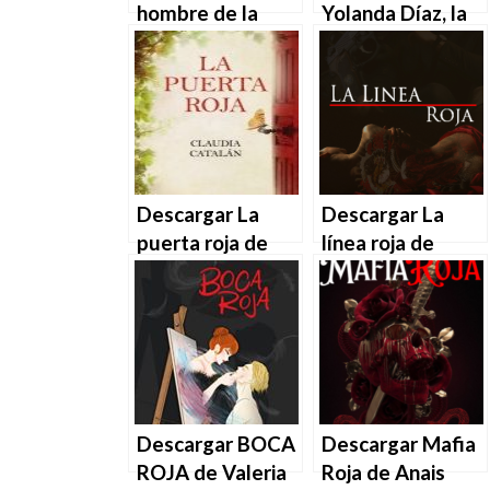
hombre de la
Yolanda Díaz, la
bata roja de
dama roja de
Julian Barnes en
Manuel Sanchez
EPUB | PDF |
en EPUB | PDF |
MOBI
MOBI
Descargar La
Descargar La
puerta roja de
línea roja de
Claudia Catalán
Mariam León en
en EPUB | PDF |
EPUB | PDF |
MOBI
MOBI
Descargar BOCA
Descargar Mafia
ROJA de Valeria
Roja de Anais