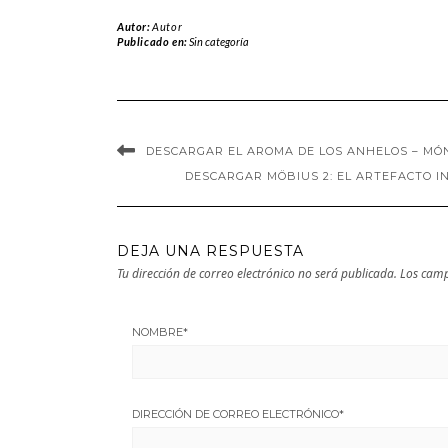
Cáceres B. en
Buendia en EPUB
Autor:
Autor
EPUB | PDF |
| PDF | MOBI
Publicado en:
Sin categoría
MOBI
DESCARGAR EL AROMA DE LOS ANHELOS – MÓN
DESCARGAR MÖBIUS 2: EL ARTEFACTO I
DEJA UNA RESPUESTA
Tu dirección de correo electrónico no será publicada.
Los camp
NOMBRE
*
DIRECCIÓN DE CORREO ELECTRÓNICO
*