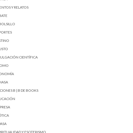
ENTOS Y RELATOS
BATE
BOLSILLO
PORTES
STINO
USTO
VULGACIÓN CIENTÍFICA
UOMO
ONOMÍA
HASA
CIONES B | B DE BOOKS
UCACIÓN
PRESA
ÓTICA
PASA
PIRITUALIDAD Y ESOTERISMO