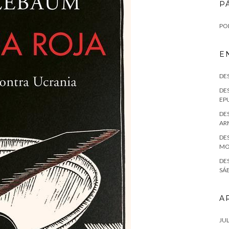
P
POL
E
DE
DES
EPU
DES
AR
DES
MO
DE
SÁE
A
JUL