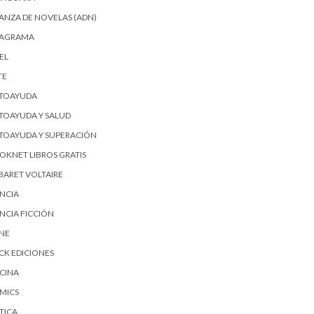
IANZA DE NOVELAS (ADN)
AGRAMA
EL
TE
TOAYUDA
TOAYUDA Y SALUD
TOAYUDA Y SUPERACIÓN
OKNET LIBROS GRATIS
BARET VOLTAIRE
ENCIA
ENCIA FICCIÓN
SNE
ICK EDICIONES
CINA
MICS
TICA