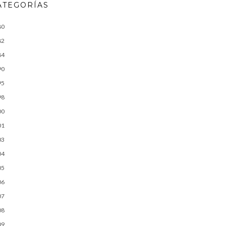
ATEGORÍAS
80
82
84
90
95
98
00
01
03
04
05
06
07
08
09