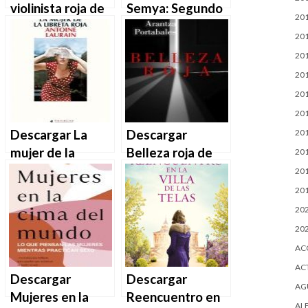
violinista roja de
Semya: Segundo
20
Reyes Monforte
libro – Trilogía
20
en EPUB | PDF |
Mafia Roja de
20
MOBI
Galya Dante en
20
EPUB | PDF |
20
MOBI
20
Descargar La
Descargar
20
mujer de la
Belleza roja de
20
libreta roja de
Arantza
20
Antoine Laurain
Portabales en
20
en EPUB | PDF |
EPUB | PDF |
20
MOBI
MOBI
20
AC
AC
Descargar
Descargar
AG
Mujeres en la
Reencuentro en
AL