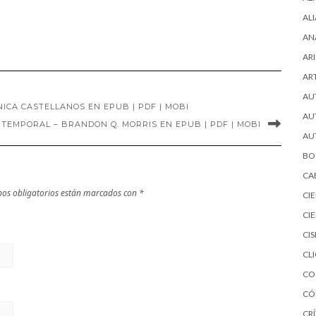
cima del mundo
la villa de las
AL
de Lucy-Anne
telas – Anne
AN
Holmes en EPUB
Jacobs en EPUB |
ARI
| PDF | MOBI
PDF | MOBI
AR
AU
ICA CASTELLANOS EN EPUB | PDF | MOBI
AU
NTEMPORAL – BRANDON Q. MORRIS EN EPUB | PDF | MOBI
AU
BO
CA
os obligatorios están marcados con
*
CI
CI
CI
CL
CO
CÓ
CRÍ