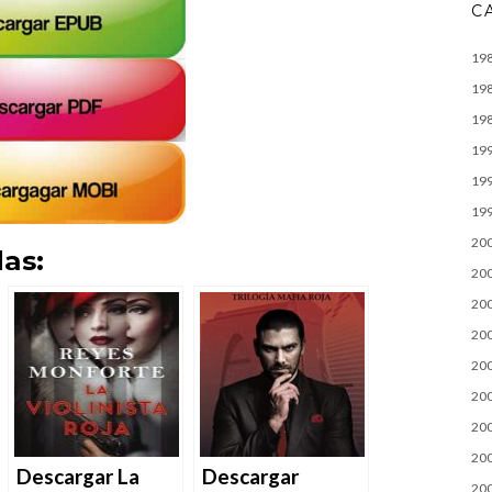
C
19
19
19
19
19
19
20
as:
20
20
20
20
20
20
20
Descargar La
Descargar
20