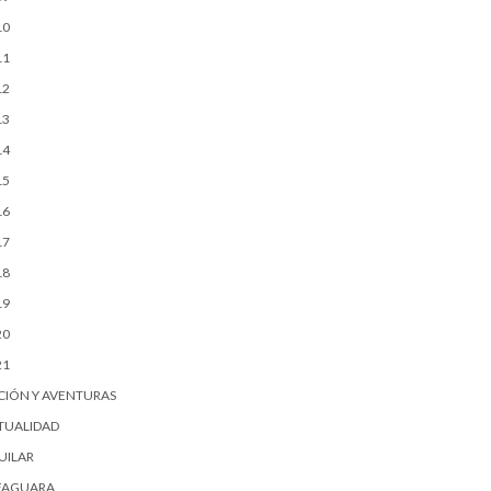
10
11
12
13
14
15
16
17
18
19
20
21
CIÓN Y AVENTURAS
TUALIDAD
UILAR
FAGUARA