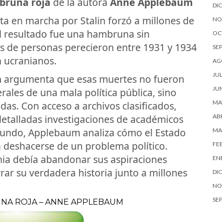
runa roja
de la autora
Anne Applebaum
DI
sta en marcha por Stalin forzó a millones de
NO
El resultado fue una hambruna sin
OC
s de personas perecieron entre 1931 y 1934
SE
n ucranianos.
AG
JUL
 argumenta que esas muertes no fueron
JU
rales de una mala política pública, sino
MA
as. Con acceso a archivos clasificados,
 detalladas investigaciones de académicos
ABR
mundo, Applebaum analiza cómo el Estado
MA
a deshacerse de un problema político.
FE
nia debía abandonar sus aspiraciones
EN
rar su verdadera historia junto a millones
DI
NO
SE
UNA ROJA – ANNE APPLEBAUM