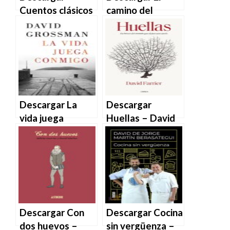
Cuentos clásicos
camino del
para conocerte
perdón – David
mejor – David
Baldacci en EPUB
Anthony Durham
| PDF | MOBI
en EPUB | PDF |
MOBI
Descargar La
Descargar
vida juega
Huellas – David
conmigo – David
Farrier en EPUB |
Grossman en
PDF | MOBI
EPUB | PDF |
MOBI
Descargar Con
Descargar Cocina
dos huevos –
sin vergüenza –