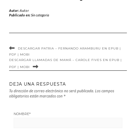
David Sánchez
David de Jorge
Autor:
Autor
Héloïse Guerrier
Martín
Publicado en:
Sin categoría
en EPUB | PDF |
Berasategui en
MOBI
EPUB | PDF |
MOBI
DESCARGAR PATRIA – FERNANDO ARAMBURU EN EPUB |
PDF | MOBI
DESCARGAR LLAMADAS DE MAMÁ – CAROLE FIVES EN EPUB |
PDF | MOBI
DEJA UNA RESPUESTA
Tu dirección de correo electrónico no será publicada.
Los campos
obligatorios están marcados con
*
NOMBRE
*