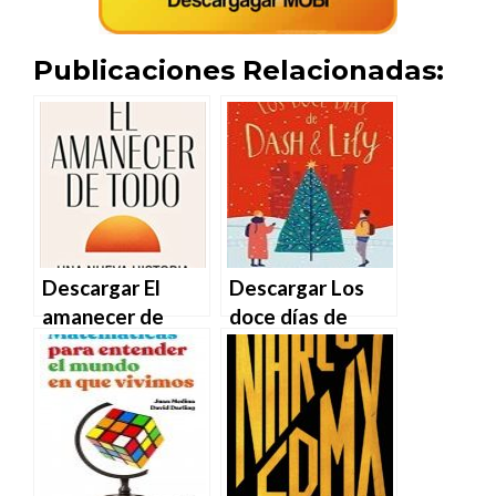
Publicaciones Relacionadas:
Descargar El
Descargar Los
amanecer de
doce días de
todo de David
Dash & Lily de
Graeber y David
David Levithan y
Wengrow en
Rachel Cohn en
EPUB | PDF |
EPUB | PDF |
MOBI
MOBI