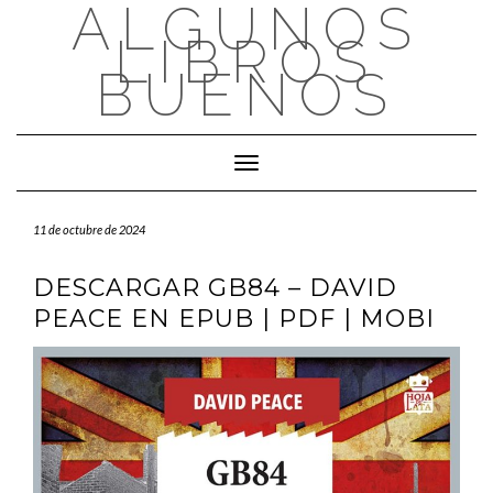
ALGUNOS
Saltar
al
LIBROS
contenido
BUENOS
Cambiar modo de navegación
11 de octubre de 2024
DESCARGAR GB84 – DAVID
PEACE EN EPUB | PDF | MOBI