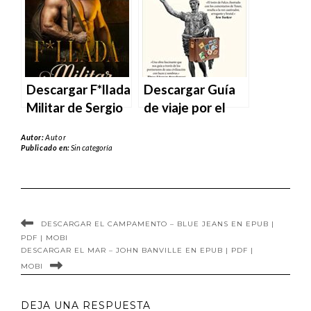
MOBI
MOBI
Descargar F*llada
Descargar Guía
Militar de Sergio
de viaje por el
Abascal en EPUB
Imperio romano
Autor:
Autor
| PDF | MOBI
de Jerry Toner en
Publicado en:
Sin categoría
EPUB | PDF |
MOBI
DESCARGAR EL CAMPAMENTO – BLUE JEANS EN EPUB |
PDF | MOBI
DESCARGAR EL MAR – JOHN BANVILLE EN EPUB | PDF |
MOBI
DEJA UNA RESPUESTA