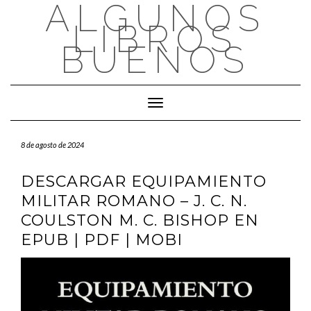
ALGUNOS
Saltar
al
LIBROS
contenido
BUENOS
Cambiar modo de navegación
8 de agosto de 2024
DESCARGAR EQUIPAMIENTO
MILITAR ROMANO – J. C. N.
COULSTON M. C. BISHOP EN
EPUB | PDF | MOBI