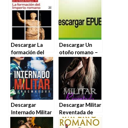
Descargar La
Descargar Un
formación del
otoño romano –
Imperio Romano
Javier Reverte en
de Pierre Grimal
EPUB | PDF |
en EPUB | PDF |
MOBI
MOBI
Descargar
Descargar Militar
Internado Militar
Reventada de
de LanaCMaddox
Alicia Carnera en
en EPUB | PDF |
EPUB | PDF |