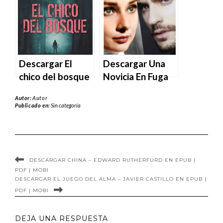
MOBI
PDF | MOBI
Descargar El
Descargar Una
chico del bosque
Novicia En Fuga
(Wilde nº 1) de
de Devlin en
Autor:
Autor
Harlan Coben en
EPUB | PDF |
Publicado en:
Sin categoría
EPUB | PDF |
MOBI
MOBI
DESCARGAR CHINA – EDWARD RUTHERFURD EN EPUB |
PDF | MOBI
DESCARGAR EL JUEGO DEL ALMA – JAVIER CASTILLO EN EPUB |
PDF | MOBI
DEJA UNA RESPUESTA