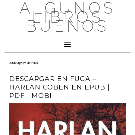
ALGUNOS
Saltar
al
LIBROS
contenido
BUENOS
Cambiar modo de navegación
30 de agosto de 2024
DESCARGAR EN FUGA –
HARLAN COBEN EN EPUB |
PDF | MOBI