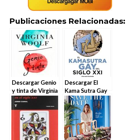
Publicaciones Relacionadas:
Descargar Genio
Descargar El
y tinta de Virginia
Kama Sutra Gay
Woolf en EPUB |
del siglo XXI de
PDF | MOBI
Gabriel J. Martín
y Sebas Martín
en EPUB | PDF |
MOBI