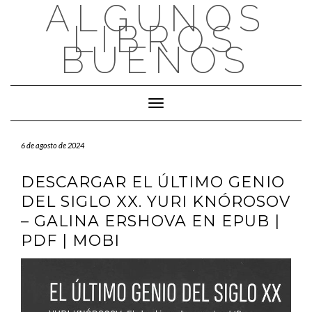
ALGUNOS
Saltar
al
LIBROS
contenido
BUENOS
Cambiar modo de navegación
6 de agosto de 2024
DESCARGAR EL ÚLTIMO GENIO
DEL SIGLO XX. YURI KNÓROSOV
– GALINA ERSHOVA EN EPUB |
PDF | MOBI