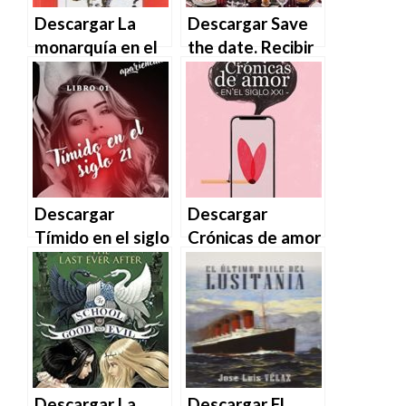
Descargar La
Descargar Save
monarquía en el
the date. Recibir
siglo XXI de Jordi
en el siglo XXI de
Canal en EPUB |
Andrea
PDF | MOBI
Zarraluqui en
EPUB | PDF |
MOBI
Descargar
Descargar
Tímido en el siglo
Crónicas de amor
21 de Letícia
en el siglo XXI de
Gonçalves en
Javier Alandes en
EPUB | PDF |
EPUB | PDF |
MOBI
MOBI
Descargar La
Descargar El