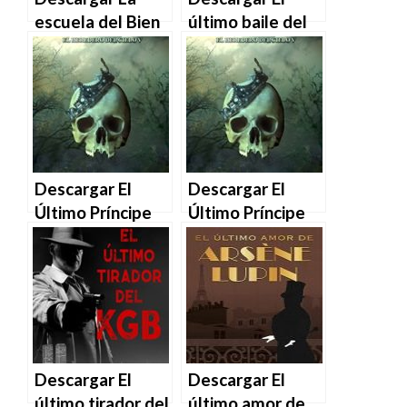
escuela del Bien
último baile del
y del Mal Vol. 3:
Lusitania – Jose
El último para
Luis Vélaz en
siempre de
EPUB | PDF |
Soman Chainani
MOBI
en EPUB | PDF |
MOBI
Descargar El
Descargar El
Último Príncipe
Último Príncipe
(El Heredero del
(El Heredero del
Cielo nº 5) de
Cielo nº 5) de
Antonio Mon
Antonio Mon
Morales en EPUB
Morales en EPUB
| PDF | MOBI
| PDF | MOBI
Descargar El
Descargar El
último tirador del
último amor de