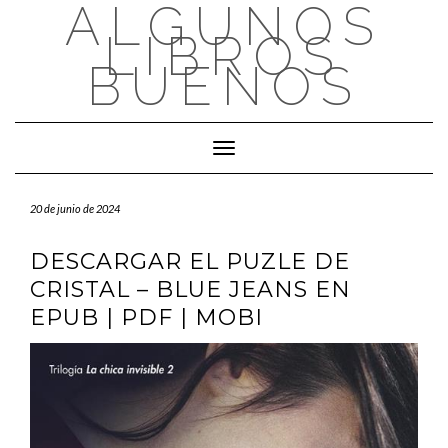
ALGUNOS
Saltar
al
LIBROS
contenido
BUENOS
Cambiar modo de navegación
20 de junio de 2024
DESCARGAR EL PUZLE DE
CRISTAL – BLUE JEANS EN
EPUB | PDF | MOBI