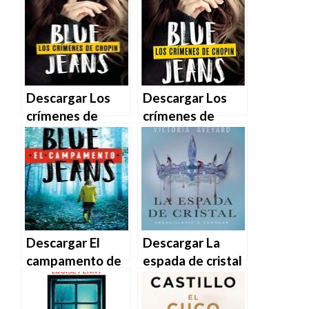
Blue Jeans – Blue
EPUB | PDF |
Jeans en EPUB |
MOBI
PDF | MOBI
Descargar Los
Descargar Los
crímenes de
crímenes de
Chopin de Blue
Chopin de Blue
Jeans en EPUB |
Jeans en EPUB |
PDF | MOBI
PDF | MOBI
Descargar El
Descargar La
campamento de
espada de cristal
Blue Jeans en
de Victoria
EPUB | PDF |
Aveyard en EPUB