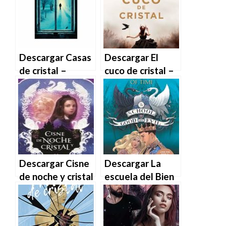
MOBI
| PDF | MOBI
Descargar Casas
Descargar El
de cristal –
cuco de cristal –
Louise Penny en
Javier Castillo en
EPUB | PDF |
EPUB | PDF |
MOBI
MOBI
Descargar Cisne
Descargar La
de noche y cristal
escuela del Bien
de Tiffany
y del Mal Vol. 5:
Calligaris en
Un cristal del
EPUB | PDF |
tiempo de Soman