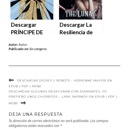
MOBI
Chainani en EPUB
| PDF | MOBI
Descargar
Descargar La
PRÍNCIPE DE
Resiliencia de
CRISTAL de Fran
Luna de Blue
Autor:
Autor
Rees en EPUB |
Heart en EPUB |
Publicado en:
Sin categoría
PDF | MOBI
PDF | MOBI
DESCARGAR DIOSES Y ROBOTS – ADRIENNE MAYOR EN
EPUB | PDF | MOBI
DESCARGAR ALGUNAS DESAYUNAN CON DIAMANTES, YO
PREFIERO UNOS CHURRITOS – LARA SMIRNOV EN EPUB | PDF |
MOBI
DEJA UNA RESPUESTA
Tu dirección de correo electrónico no será publicada.
Los campos
obligatorios están marcados con
*