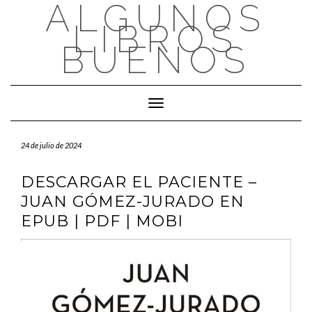
ALGUNOS
Saltar
al
LIBROS
contenido
BUENOS
Cambiar modo de navegación
24 de julio de 2024
DESCARGAR EL PACIENTE –
JUAN GÓMEZ-JURADO EN
EPUB | PDF | MOBI