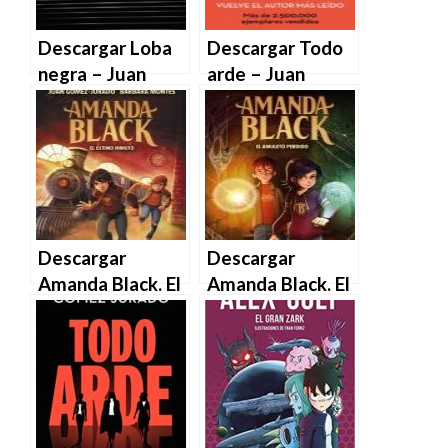
Descargar Loba
Descargar Todo
negra – Juan
arde – Juan
Gómez-Jurado
Gómez-Jurado
en EPUB | PDF |
en EPUB | PDF |
MOBI
MOBI
Descargar
Descargar
Amanda Black. El
Amanda Black. El
último minuto de
amuleto perdido
Juan Gómez-
de Juan Gómez-
Jurado y Bárbara
Jurado y Bárbara
Montes en EPUB
Montes en EPUB
| PDF | MOBI
| PDF | MOBI