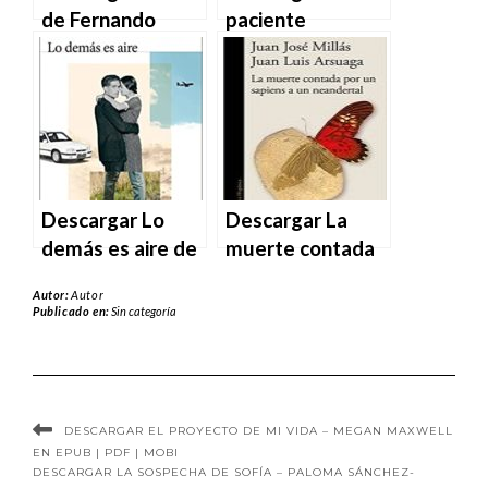
de Fernando
paciente
Fernán Gómez de
prohibida de
Fernando Fernán
Cinthya Huerta
Gómez en EPUB |
en EPUB | PDF |
PDF | MOBI
MOBI
Descargar Lo
Descargar La
demás es aire de
muerte contada
Juan Gómez
por un sapiens a
Autor:
Autor
Bárcena en EPUB
un neandertal de
Publicado en:
Sin categoría
| PDF | MOBI
Juan José Millás y
Juan Luis
Arsuaga en EPUB
| PDF | MOBI
DESCARGAR EL PROYECTO DE MI VIDA – MEGAN MAXWELL
EN EPUB | PDF | MOBI
DESCARGAR LA SOSPECHA DE SOFÍA – PALOMA SÁNCHEZ-