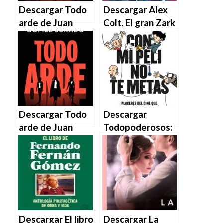
Descargar Todo
Descargar Alex
arde de Juan
Colt. El gran Zark
Gómez-Jurado
de Juan Gómez-
en EPUB | PDF |
Jurado en EPUB |
MOBI
PDF | MOBI
Descargar Todo
Descargar
arde de Juan
Todopoderosos:
Gómez-Jurado
Con mi peli no te
en EPUB | PDF |
metas de Juan
MOBI
Gómez-Jurado
en EPUB | PDF |
MOBI
Descargar El libro
Descargar La