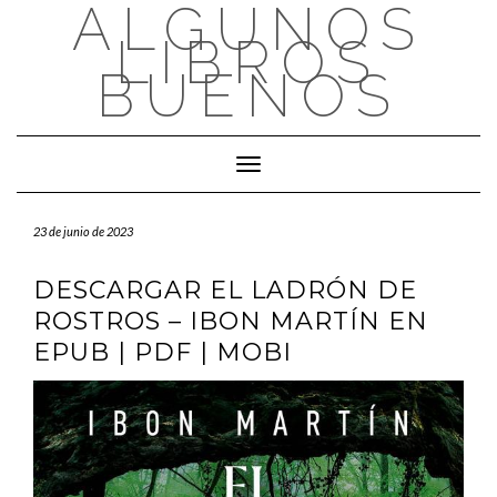
ALGUNOS
Saltar
al
LIBROS
contenido
BUENOS
Cambiar modo de navegación
23 de junio de 2023
DESCARGAR EL LADRÓN DE
ROSTROS – IBON MARTÍN EN
EPUB | PDF | MOBI