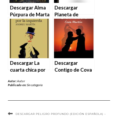
Descargar Alma
Descargar
Púrpura de Marta
Planeta de
Martín Girón en
Susana Martín
EPUB | PDF |
Gijón en EPUB |
MOBI
PDF | MOBI
Descargar La
Descargar
cuarta chica por
Contigo de Cova
la izquierda –
Martín en EPUB |
Autor:
Autor
Andreu Martín en
PDF | MOBI
Publicado en:
Sin categoría
EPUB | PDF |
MOBI
DESCARGAR PELIGRO PROFUNDO (EDICIÓN ESPAÑOLA) –