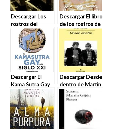
Descargar Los
Descargar El libro
rostros del
de los rostros de
federalismo de
Ana Alonso y
Roberto L.
Javier Pelegrín en
Blanco Valdés en
EPUB | PDF |
EPUB | PDF |
MOBI
MOBI
Descargar El
Descargar Desde
Kama Sutra Gay
dentro de Martin
del siglo XXI de
Amis en EPUB |
Gabriel J. Martín
PDF | MOBI
y Sebas Martín
en EPUB | PDF |
MOBI