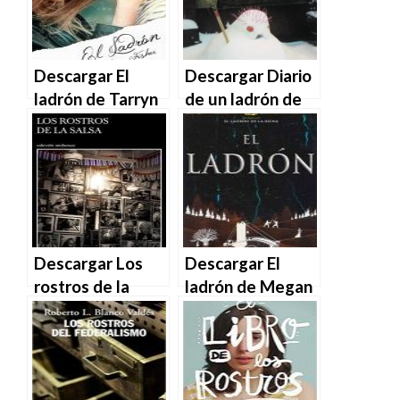
Descargar El
Descargar Diario
ladrón de Tarryn
de un ladrón de
Fisher en EPUB |
oxígeno –
PDF | MOBI
Anónimo en EPUB
| PDF | MOBI
Descargar Los
Descargar El
rostros de la
ladrón de Megan
salsa de
Whalen Turner
Leonardo Padura
en EPUB | PDF |
en EPUB | PDF |
MOBI
MOBI