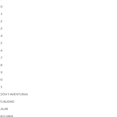
10
11
12
13
14
15
16
17
18
19
20
21
CIÓN Y AVENTURAS
TUALIDAD
UILAR
FAGUARA