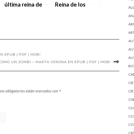
última reina de
Reina de los
AL
Carmen Gallardo
Mares del Sur de
AN
en EPUB | PDF |
Javier Torras de
ARI
MOBI
Ugarte en EPUB |
AR
PDF | MOBI
AU
AU
N EPUB | PDF | MOBI
AU
OMO UN ZOMBI – MARTA VERONA EN EPUB | PDF | MOBI
BO
CA
CI
os obligatorios están marcados con
*
CI
CI
CL
CO
CÓ
CRÍ