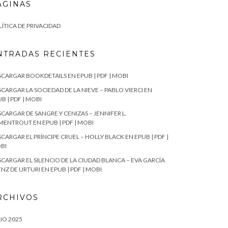
ÁGINAS
ÍTICA DE PRIVACIDAD
NTRADAS RECIENTES
SCARGAR BOOKDETAILS EN EPUB | PDF | MOBI
CARGAR LA SOCIEDAD DE LA NIEVE – PABLO VIERCI EN
B | PDF | MOBI
CARGAR DE SANGRE Y CENIZAS – JENNIFER L.
MENTROUT EN EPUB | PDF | MOBI
CARGAR EL PRÍNCIPE CRUEL – HOLLY BLACK EN EPUB | PDF |
BI
SCARGAR EL SILENCIO DE LA CIUDAD BLANCA – EVA GARCÍA
NZ DE URTURI EN EPUB | PDF | MOBI
RCHIVOS
IO 2025