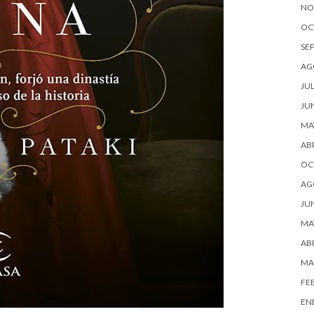
NO
OC
SE
AG
JUL
JU
MA
ABR
OC
AG
JU
MA
ABR
MA
FE
EN