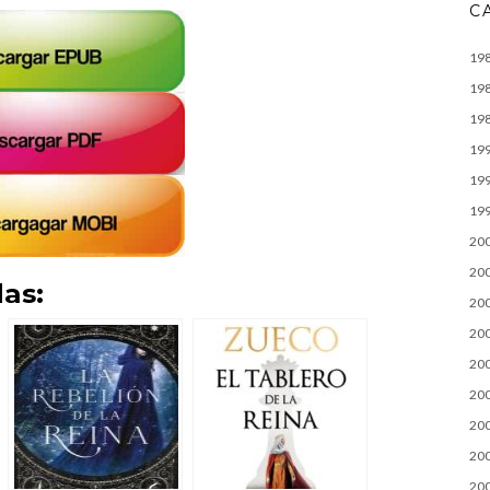
C
19
19
19
19
19
19
20
20
as:
20
20
20
20
20
20
20