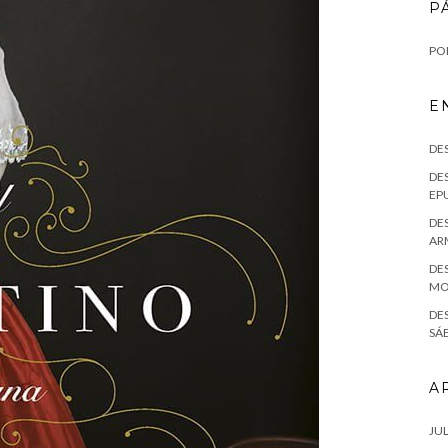
P
POL
E
DE
DES
EPU
DES
AR
DES
MO
DE
SÁE
A
JUL