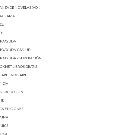
IANZA DE NOVELAS (ADN)
AGRAMA
EL
TE
TOAYUDA
TOAYUDA Y SALUD
TOAYUDA Y SUPERACIÓN
OKNET LIBROS GRATIS
BARET VOLTAIRE
ENCIA
ENCIA FICCIÓN
SNE
ICK EDICIONES
CINA
MICS
TICA