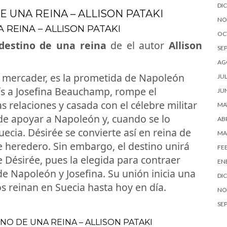
DI
E UNA REINA – ALLISON PATAKI
NO
A REINA – ALLISON PATAKI
OC
destino de una reina
de el autor
Allison
SE
AG
le mercader, es la prometida de Napoleón
JUL
ís a Josefina Beauchamp, rompe el
JU
 relaciones y casada con el célebre militar
MA
 de apoyar a Napoleón y, cuando se lo
ABR
ecia. Désirée se convierte así en reina de
MA
ipe heredero. Sin embargo, el destino unirá
FE
 Désirée, pues la elegida para contraer
EN
e Napoleón y Josefina. Su unión inicia una
DI
 reinan en Suecia hasta hoy en día.
NO
SE
NO DE UNA REINA – ALLISON PATAKI