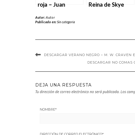
roja – Juan
Reina de Skye
Gómez-Jurado
Warren en EPUB |
Autor:
Autor
en EPUB | PDF |
PDF | MOBI
Publicado en:
Sin categoría
MOBI
DESCARGAR VERANO NEGRO – M. W. CRAVEN E
DESCARGAR NO COMAS C
DEJA UNA RESPUESTA
Tu dirección de correo electrónico no será publicada.
Los camp
NOMBRE
*
DIRECCIÓN DE CORREO ELECTRÓNICO
*