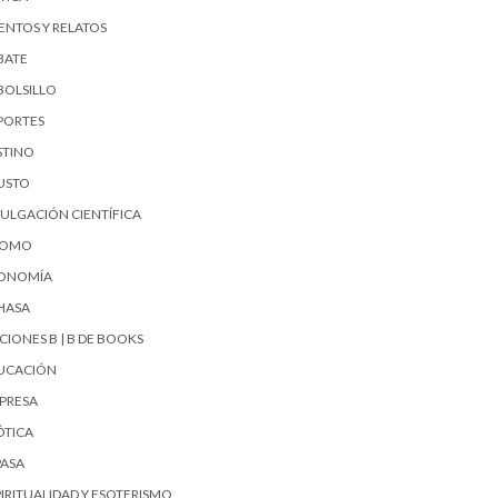
ENTOS Y RELATOS
BATE
BOLSILLO
PORTES
STINO
USTO
VULGACIÓN CIENTÍFICA
UOMO
ONOMÍA
HASA
CIONES B | B DE BOOKS
UCACIÓN
PRESA
ÓTICA
PASA
PIRITUALIDAD Y ESOTERISMO