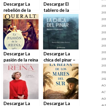
Descargar La
Descargar El
20
rebelión de la
tablero de la
20
reina de Rebecca
reina – Luis
20
Ross en EPUB |
Zueco en EPUB |
20
PDF | MOBI
PDF | MOBI
20
20
20
20
Descargar La
Descargar La
20
pasión de la reina
chica del pinar –
– María Pilar
Reina González
20
Queralt en EPUB
Rubio en EPUB |
20
| PDF | MOBI
PDF | MOBI
20
AC
AC
AG
Descargar La
Descargar La
AL