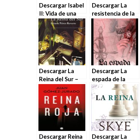
Descargar Isabel
Descargar La
II: Vida de una
resistencia de la
reina, 1926-2022
reina de Rebecca
– Robert
Ross en EPUB |
Hardman en
PDF | MOBI
EPUB | PDF |
MOBI
Descargar La
Descargar La
Reina del Sur –
espada de la
Arturo Pérez-
reina – Mavi
Reverte en EPUB
Tomé en EPUB |
| PDF | MOBI
PDF | MOBI
Descargar Reina
Descargar La