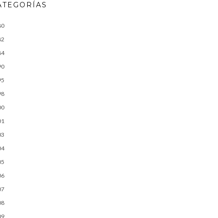
ATEGORÍAS
80
82
84
90
95
98
00
01
03
04
05
06
07
08
09