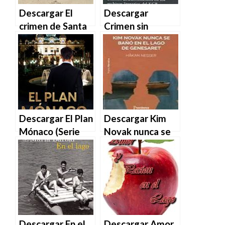
EPUB | PDF |
Descargar El
Descargar
MOBI
crimen de Santa
Crimen sin
Marta de Alonso
castigo de Vitali
Carretero en
Shentalinski en
EPUB | PDF |
EPUB | PDF |
MOBI
MOBI
Descargar El Plan
Descargar Kim
Mónaco (Serie
Novak nunca se
Bruno
bañó en el lago
MALATESTA,
de Genesaret de
misterio y crimen
Hakan Nesser en
nº 3) de Riccardo
EPUB | PDF |
Braccaioli en
MOBI
EPUB | PDF |
MOBI
Descargar En el
Descargar Amor