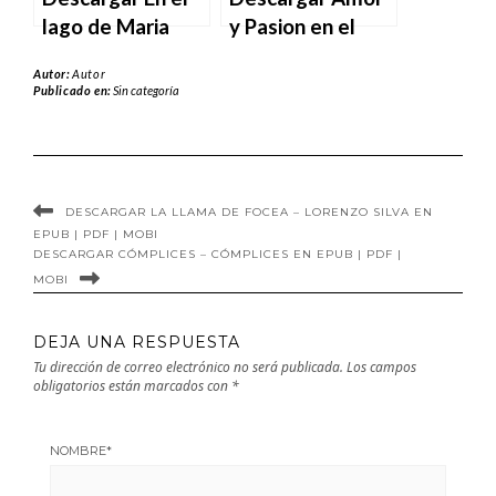
lago de Maria
y Pasion en el
Barbal en EPUB |
Lago de Edward
Autor:
Autor
PDF | MOBI
Payner en EPUB |
Publicado en:
Sin categoría
PDF | MOBI
DESCARGAR LA LLAMA DE FOCEA – LORENZO SILVA EN
EPUB | PDF | MOBI
DESCARGAR CÓMPLICES – CÓMPLICES EN EPUB | PDF |
MOBI
DEJA UNA RESPUESTA
Tu dirección de correo electrónico no será publicada.
Los campos
obligatorios están marcados con
*
NOMBRE
*