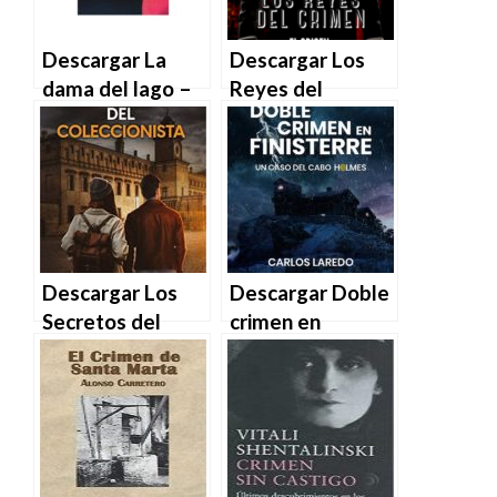
Descargar La
Descargar Los
dama del lago –
Reyes del
Laura Lippman en
Crimen. El origen
EPUB | PDF |
de Janetha2004
MOBI
en EPUB | PDF |
MOBI
Descargar Los
Descargar Doble
Secretos del
crimen en
Coleccionista
Finisterre –
(Serie Bruno
Carlos Laredo en
MALATESTA,
EPUB | PDF |
misterio y crimen
MOBI
nº 4) de Riccardo
Braccaioli en