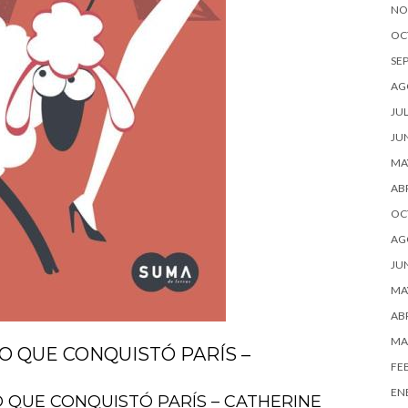
NO
OC
SE
AG
JUL
JU
MA
ABR
OC
AG
JU
MA
ABR
MA
O QUE CONQUISTÓ PARÍS –
FE
EN
 QUE CONQUISTÓ PARÍS – CATHERINE