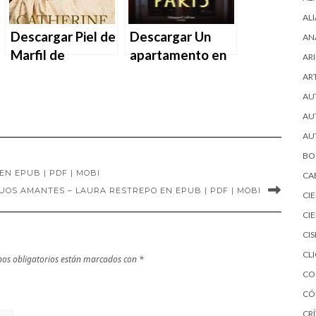
AL
Descargar Piel de
Descargar Un
AN
Marfil de
apartamento en
ARI
Catherine Brook
París – Lucy
AR
en EPUB | PDF |
Foley en EPUB |
AU
MOBI
PDF | MOBI
AU
AU
BO
N EPUB | PDF | MOBI
CA
UOS AMANTES – LAURA RESTREPO EN EPUB | PDF | MOBI
CI
CI
CI
CL
os obligatorios están marcados con
*
CO
CÓ
CRÍ