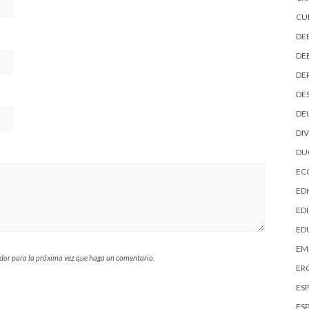
CU
DE
DE
DE
DE
DE
DI
D
EC
ED
EDI
ED
EM
ador para la próxima vez que haga un comentario.
ER
ES
ES