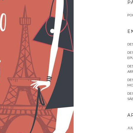
P
POL
E
DE
DES
EPU
DES
AR
DES
MO
DE
SÁE
A
JUL