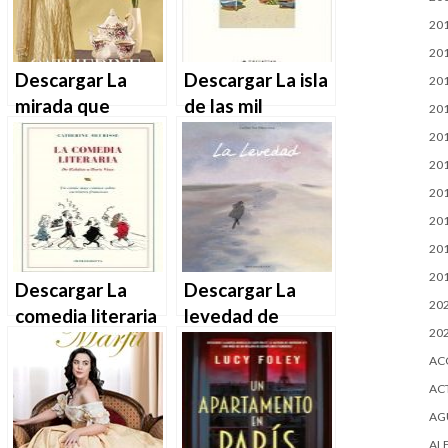
20
20
Descargar La
Descargar La isla
20
mirada que
de las mil
20
encantó al conde
historias de
20
(Del odio al amor
Catherine Banner
20
nº 2) de
en EPUB | PDF |
20
Catherine Brook
MOBI
20
en EPUB | PDF |
20
MOBI
20
Descargar La
Descargar La
20
comedia literaria
levedad de
20
de Catherine
Catherine
AC
Meurisse en
Meurisse en
AC
EPUB | PDF |
EPUB | PDF |
MOBI
MOBI
AG
AL