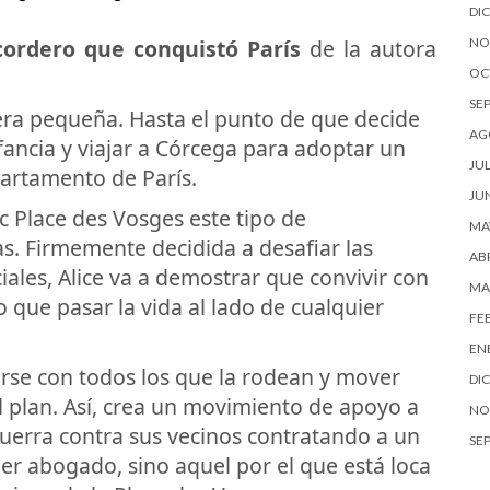
DI
cordero que conquistó París
de la autora
NO
OC
SE
era pequeña. Hasta el punto de que decide
AG
fancia y viajar a Córcega para adoptar un
JUL
partamento de París.
JU
c Place des Vosges este tipo de
MA
s. Firmemente decidida a desafiar las
ABR
iales, Alice va a demostrar que convivir con
MA
que pasar la vida al lado de cualquier
FE
EN
arse con todos los que la rodean y mover
DI
l plan. Así, crea un movimiento de apoyo a
NO
uerra contra sus vecinos contratando a un
SE
r abogado, sino aquel por el que está loca