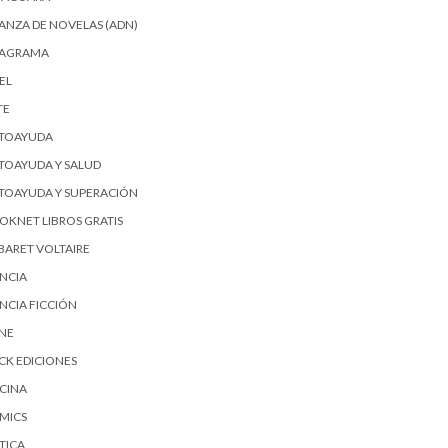
IANZA DE NOVELAS (ADN)
AGRAMA
EL
TE
TOAYUDA
TOAYUDA Y SALUD
TOAYUDA Y SUPERACIÓN
OKNET LIBROS GRATIS
BARET VOLTAIRE
ENCIA
ENCIA FICCIÓN
SNE
ICK EDICIONES
CINA
MICS
TICA