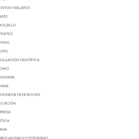
ENTOS Y RELATOS
BATE
BOLSILLO
PORTES
STINO
USTO
VULGACIÓN CIENTÍFICA
UOMO
ONOMÍA
HASA
CIONES B | B DE BOOKS
UCACIÓN
PRESA
ÓTICA
PASA
PIRITUALIDAD Y ESOTERISMO