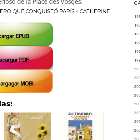
ioso de la Place des Vosges.
C
DERO QUE CONQUISTÓ PARÍS – CATHERINE
19
19
19
19
19
19
20
20
20
20
as:
20
20
20
20
20