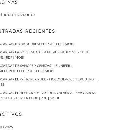
ÁGINAS
ÍTICA DE PRIVACIDAD
NTRADAS RECIENTES
SCARGAR BOOKDETAILS EN EPUB | PDF | MOBI
CARGAR LA SOCIEDAD DE LA NIEVE – PABLO VIERCI EN
B | PDF | MOBI
CARGAR DE SANGRE Y CENIZAS – JENNIFER L.
MENTROUT EN EPUB | PDF | MOBI
CARGAR EL PRÍNCIPE CRUEL – HOLLY BLACK EN EPUB | PDF |
BI
SCARGAR EL SILENCIO DE LA CIUDAD BLANCA – EVA GARCÍA
NZ DE URTURI EN EPUB | PDF | MOBI
RCHIVOS
IO 2025