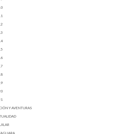
10
11
12
13
14
15
16
17
18
19
20
21
CIÓN Y AVENTURAS
TUALIDAD
UILAR
FAGUARA