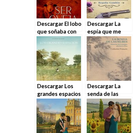
Descargar El lobo
Descargar La
que soñaba con
espía que me
ser oveja (Los
conquistó de
lobos con piel de
Begoña Gambín
cordero nº 3) de
en EPUB | PDF |
Santiago García
MOBI
Pascual en EPUB |
PDF | MOBI
Descargar Los
Descargar La
grandes espacios
senda de las
de Catherine
nubes de
Meurisse en
Catherine
EPUB | PDF |
François en EPUB
MOBI
| PDF | MOBI