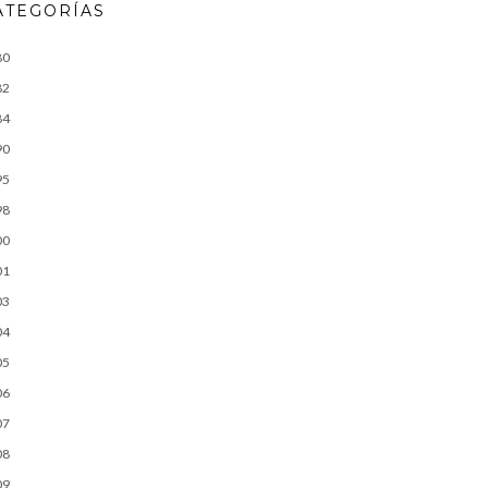
ATEGORÍAS
80
82
84
90
95
98
00
01
03
04
05
06
07
08
09