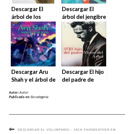
Descargar El
Descargar El
árbol de los
árbol del jengibre
sueños de
de Oswald Wynd
Gustavo Martín
en EPUB | PDF |
Garzo en EPUB |
MOBI
PDF | MOBI
Descargar Aru
Descargar El hijo
Shah y el árbol de
del padre de
los deseos de
Víctor del Árbol
Autor:
Autor
Roshani Chokshi
en EPUB | PDF |
Publicado en:
Sin categoría
en EPUB | PDF |
MOBI
MOBI
DESCARGAR EL VOLUNTARIO – JACK FAIRWEATHER EN