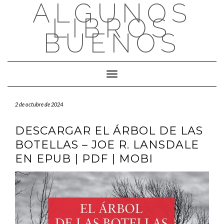
ALGUNOS
Saltar
al
LIBROS
contenido
BUENOS
Cambiar modo de navegación
2 de octubre de 2024
DESCARGAR EL ÁRBOL DE LAS
BOTELLAS – JOE R. LANSDALE
EN EPUB | PDF | MOBI