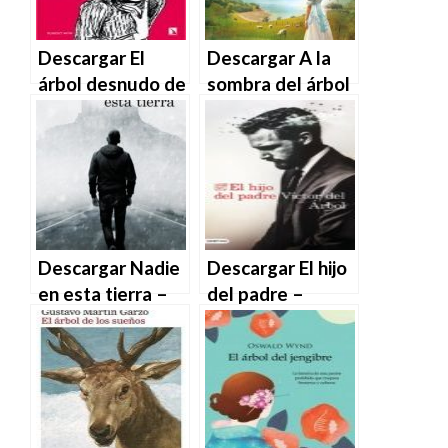
Descargar El
Descargar A la
árbol desnudo de
sombra del árbol
Keum Suk
Kauri – Sarah
Gendry-Kim en
Lark en EPUB |
EPUB | PDF |
PDF | MOBI
MOBI
Descargar Nadie
Descargar El hijo
en esta tierra –
del padre –
Víctor del Árbol
Víctor del Árbol
en EPUB | PDF |
en EPUB | PDF |
MOBI
MOBI