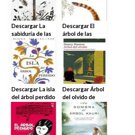
Descargar La
Descargar El
sabiduría de las
árbol de las
multitudes de
cerezas de Paola
Joe Abercrombie
Peretti en EPUB |
en EPUB | PDF |
PDF | MOBI
MOBI
Descargar La isla
Descargar Árbol
del árbol perdido
del olvido de
de Elif Shafak en
Nancy Huston en
EPUB | PDF |
EPUB | PDF |
MOBI
MOBI