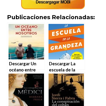
Publicaciones Relacionadas:
Descargar Un
Descargar La
océano entre
escuela de la
nosotros de Gill
grandeza de
Thompson en
Lewis Howes en
EPUB | PDF |
EPUB | PDF |
MOBI
MOBI