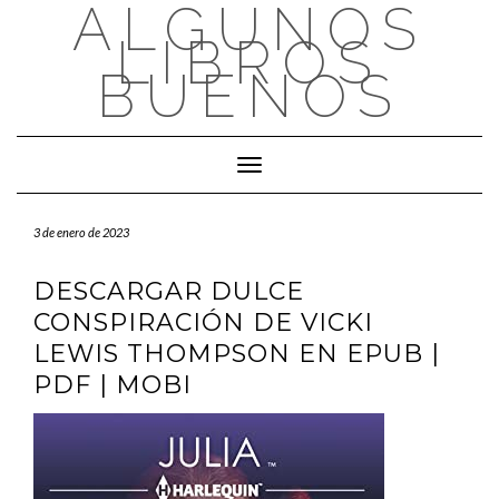
ALGUNOS
Saltar
al
LIBROS
contenido
BUENOS
Cambiar modo de navegación
3 de enero de 2023
DESCARGAR DULCE
CONSPIRACIÓN DE VICKI
LEWIS THOMPSON EN EPUB |
PDF | MOBI