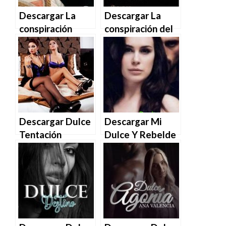
Descargar La
Descargar La
conspiración
conspiración del
Médici de
coltán de Jordi
Barbara Frale en
Sierra i Fabra en
EPUB | PDF |
EPUB | PDF |
MOBI
MOBI
Descargar Dulce
Descargar Mi
Tentación
Dulce Y Rebelde
(Relatos Eróticos
Danielle de
para Parejas nº
Devlin en EPUB |
10) de Lea Blanco
PDF | MOBI
en EPUB | PDF |
MOBI