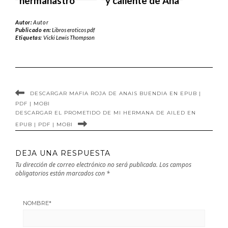
hermanastro
y caliente de Ana
multimillonario
Prego en EPUB |
Autor:
Autor
de AKASH
PDF | MOBI
Publicado en:
Libros eroticos pdf
Etiquetas:
Vicki Lewis Thompson
HOSSAIN en
EPUB | PDF |
MOBI
DESCARGAR MAFIA ROJA DE ANAIS BUENDIA EN EPUB |
PDF | MOBI
DESCARGAR EL PROMETIDO DE MI HERMANA DE AILED EN
EPUB | PDF | MOBI
DEJA UNA RESPUESTA
Tu dirección de correo electrónico no será publicada.
Los campos
obligatorios están marcados con
*
NOMBRE
*